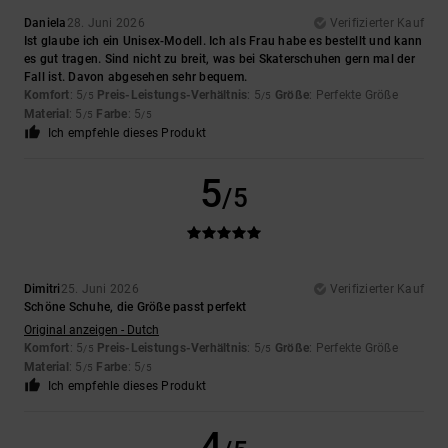
Daniela
28. Juni 2026
Verifizierter Kauf
Ist glaube ich ein Unisex-Modell. Ich als Frau habe es bestellt und kann
es gut tragen. Sind nicht zu breit, was bei Skaterschuhen gern mal der
Fall ist. Davon abgesehen sehr bequem.
Komfort
: 5
Preis-Leistungs-Verhältnis
: 5
Größe
: Perfekte Größe
/5
/5
Material
: 5
Farbe
: 5
/5
/5
Ich empfehle dieses Produkt
5
/5
Dimitri
25. Juni 2026
Verifizierter Kauf
Schöne Schuhe, die Größe passt perfekt
Original anzeigen - Dutch
Komfort
: 5
Preis-Leistungs-Verhältnis
: 5
Größe
: Perfekte Größe
/5
/5
Material
: 5
Farbe
: 5
/5
/5
Ich empfehle dieses Produkt
4