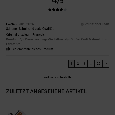
/5
Ewen
22. Juni 2026
Verifizierter Kauf
Schöner Schuh und gute Qualität
Original anzeigen - Français
Komfort
: 4
Preis-Leistungs-Verhältnis
: 4
Größe
: Groß
Material
: 4
/5
/5
/5
Farbe
: 5
/5
Ich empfehle dieses Produkt
1
2
3
...
25
>
Verifiziert von
TrustVille
ZULETZT ANGESEHENE ARTIKEL