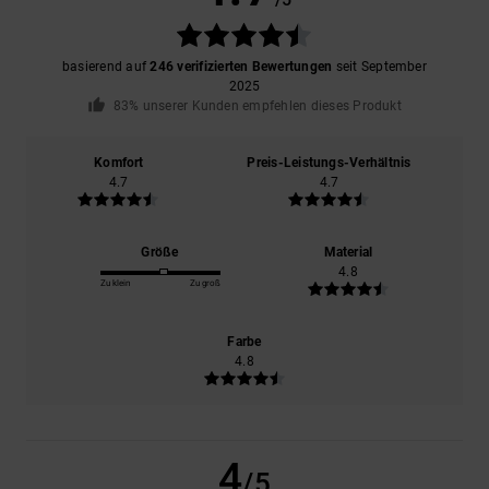
basierend auf
246 verifizierten Bewertungen
seit September
2025
83% unserer Kunden empfehlen dieses Produkt
Komfort
Preis-Leistungs-Verhältnis
4.7
4.7
Größe
Material
4.8
Zu klein
Zu groß
Farbe
4.8
4
/5