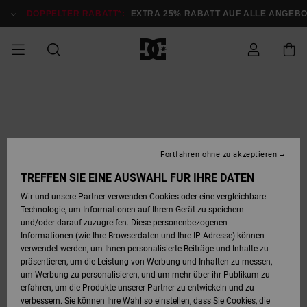
Direkt
zur
DOPPELTER RABATT*:
EXTRA 25% RABATT AUF ALLE ANGEB
Produktinformation
springen
DOPPELTER
SALE MÄNNER
ESSENTIALS
ESSENTIALS
ESSENTIALS
SKATE SHOP
SNOW SHOP FÜR
Auf meine
Schuhe
Schuhe
Sale Schuhe
Stag
Astrix
Neue Kollektio
Neue Kollektio
Caps & Hüte
Chelsea
Pixie
Neue Kollektio
Schneejacken
Court Graffik
Neue Kollektio
Neue Kollektio
Hüte & Caps
Skaterschuhe
Team
Schneejacken
Snowboard Boo
Snowboard Boo
Bestellung
RABATT
MÄNNER
zugreifen
SALE FRAUEN
HIGHLIGHTS
HIGHLIGHTS
SCHUHE
COMMUNITY
Sale Bekleidun
Snow
Sale Bekleidun
Court Graffik
Ducati
Skate
Sweatshirts
Mützen
Court Graffik
Astrix
Sneakers
Snowboardhos
Pure
Skate
T-Shirts
Mützen
Alle ansehen
Snowboardhos
Schneejacken
Snowboardjac
MÄNNER
SNOW SHOP FÜR
Fortfahren ohne zu akzeptieren
Versand
FRAUEN
SALE KINDER
SCHUHE
SCHUHE
BEKLEIDUNG
Accessoires
Sale Accessoi
Lynx
DC Command
Sneakers
T-shirts
Taschen &
Alle ansehen
DC Command
Skate
Alle ansehen
Stag
Babyschuhe
Sweatshirts &
Taschen
Snowboard Boo
Snowboardhos
Snowboardhos
TREFFEN SIE EINE AUSWAHL FÜR IHRE DATEN
FRAUEN
Rucksäcke
Hoodies
Retouren
Wir und unsere Partner verwenden Cookies oder eine vergleichbare
SNOW SHOP FÜR
Technologie, um Informationen auf Ihrem Gerät zu speichern
BEKLEIDUNG
KLEIDUNG
ACCESSOIRES
SALE SNOW
Sale Snow
Pure
Manteca
Sandalen
Hemden
Manteca
Sandalen
Sneakers
Alle ansehen
Winterschuhe
Alle ansehen
Mützen
KINDER
und/oder darauf zuzugreifen. Diese personenbezogenen
KINDER
Alle ansehen
Jacken & Mänt
Informationen (wie Ihre Browserdaten und Ihre IP-Adresse) können
Bezahlung
verwendet werden, um Ihnen personalisierte Beiträge und Inhalte zu
ACCESSOIRES
T-Shirts
Jacken & Mänt
Net
Construct
Winterschuhe
Jeans
Best Sellers
Snowboard Boo
Alle ansehen
Polarfleece &
Alle ansehen
präsentieren, um die Leistung von Werbung und Inhalten zu messen,
SKATE
Hemden
Softshells
um Werbung zu personalisieren, und um mehr über ihr Publikum zu
Geschenkkarte
erfahren, um die Produkte unserer Partner zu entwickeln und zu
Jacken & Mänt
Hoodies &
Alle ansehen
Ascend
Snowboard Boo
Jacken & Mänt
Unisex
verbessern. Sie können Ihre Wahl so einstellen, dass Sie Cookies, die
COURT GRAFFIK
Sweatshirts
Jeans & Hosen
Mützen