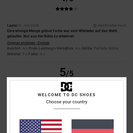
Laura
10. Juli 2026
Verifizierter Kauf
Eine winzige Menge grüner Farbe war vom Wildleder auf das Weiß
gelaufen. Nur aus der Nähe zu erkennen.
Original anzeigen - English
Komfort
: 4
Preis-Leistungs-Verhältnis
: 4
Größe
: Perfekte Größe
/5
/5
Material
: 3
Farbe
: 4
/5
/5
5
/5
WELCOME TO DC SHOES
Iwan
9. Juli 2026
Verifizierter Kauf
Choose your country
Schöne Schuhe
Original anzeigen - Dutch
Komfort
: 4
Preis-Leistungs-Verhältnis
: 5
Größe
: Perfekte Größe
/5
/5
Material
: 5
Farbe
: 5
/5
/5
Ich empfehle dieses Produkt