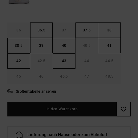
36
36.5
37
37.5
38
38.5
39
40
40.5
41
42
42.5
43
44
44.5
45
46
46.5
47
48.5
Größentabelle ansehen
In den Warenkorb
Lieferung nach Hause oder zum Abholort