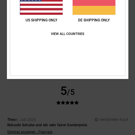
5
/5
US SHIPPING ONLY
DE SHIPPING ONLY
VIEW ALL COUNTRIES
Encarnacion
6. Juli 2026
Verifizierter Kauf
Sehr schönes Design
Original anzeigen - Français
Komfort
: 4
Preis-Leistungs-Verhältnis
: 5
Größe
: Perfekte Größe
/5
/5
Material
: 4
Farbe
: 5
/5
/5
Ich empfehle dieses Produkt
5
/5
Theo
6. Juli 2026
Verifizierter Kauf
Robuste Schuhe und ein sehr fairer Sonderpreis
Original anzeigen - Français