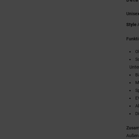
Unise
Style
Funkt
O
S
Unte
B
M
S
E
A
D
Zusa
Außen