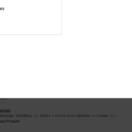
Zu klein
Zu groß
IES
grüner Farbe war vom Wildleder auf das Weiß gelaufen. Nur aus der Nähe zu er
nglish
eistungs-Verhältnis
: 4
Größe
: Perfekte Größe
Material
: 3
Farbe
: 4
/5
/5
/5
utch
eistungs-Verhältnis
: 5
Größe
: Perfekte Größe
Material
: 5
Farbe
: 5
/5
/5
/5
eses Produkt
 2026
n
rançais
eistungs-Verhältnis
: 5
Größe
: Perfekte Größe
Material
: 4
Farbe
: 5
/5
/5
/5
eses Produkt