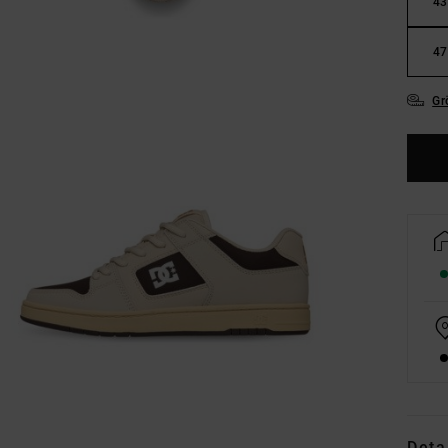
43
47
Gr
Deta