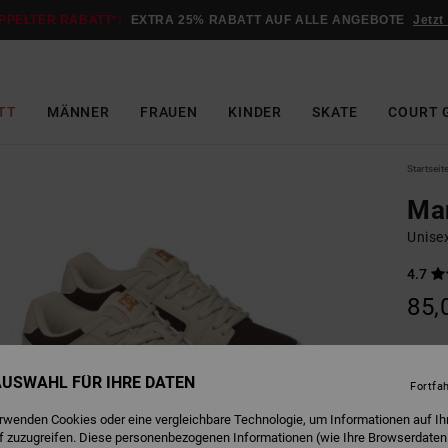
PPELTER RABATT*:
EXTRA 25% RABATT AUF ALLE ANGEBOTE
Jetzt
TT
MÄNNER
FRAUEN
KINDER
SKATE
COURT 
Startseit
Ma
Unise
4.7
85,
Farbe
 AUSWAHL FÜR IHRE DATEN
Fortfa
erwenden Cookies oder eine vergleichbare Technologie, um Informationen auf Ih
f zuzugreifen. Diese personenbezogenen Informationen (wie Ihre Browserdaten