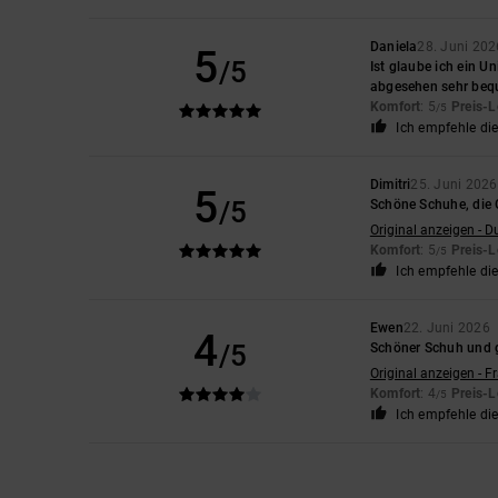
Daniela
28. Juni 202
5
/5
Ist glaube ich ein U
abgesehen sehr beq
Komfort
: 5
Preis-L
/5
Ich empfehle di
Dimitri
25. Juni 2026
5
/5
Schöne Schuhe, die 
Original anzeigen - D
Komfort
: 5
Preis-L
/5
Ich empfehle di
Ewen
22. Juni 2026
4
/5
Schöner Schuh und g
Original anzeigen - F
Komfort
: 4
Preis-L
/5
Ich empfehle di