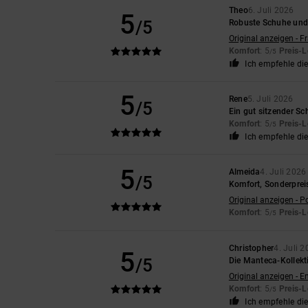
Theo
6. Juli 2026
5
/5
Robuste Schuhe und 
Original anzeigen - F
Komfort
: 5
Preis-L
/5
Ich empfehle di
5
Rene
5. Juli 2026
/5
Ein gut sitzender S
Komfort
: 5
Preis-L
/5
Ich empfehle di
5
Almeida
4. Juli 2026
/5
Komfort, Sonderprei
Original anzeigen - P
Komfort
: 5
Preis-L
/5
Christopher
4. Juli 
5
/5
Die Manteca-Kollekti
Original anzeigen - E
Komfort
: 5
Preis-L
/5
Ich empfehle di