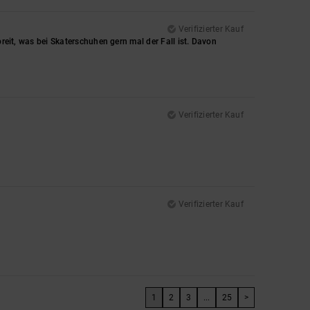
Verifizierter Kauf
breit, was bei Skaterschuhen gern mal der Fall ist. Davon
Verifizierter Kauf
Verifizierter Kauf
1
2
3
...
25
>