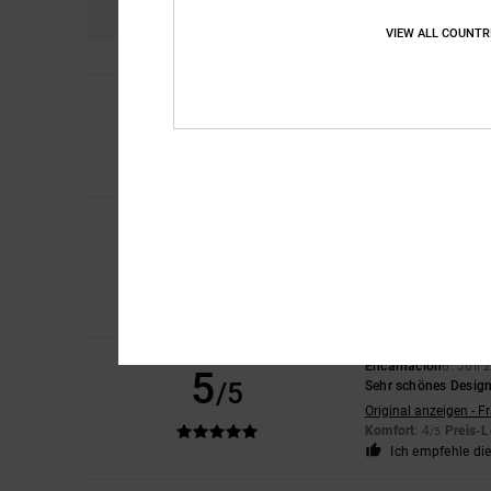
VIEW ALL COUNTR
4
Laura
10. Juli 2026
/5
Eine winzige Menge 
Original anzeigen - E
Komfort
: 4
Preis-L
/5
Iwan
9. Juli 2026
5
/5
Schöne Schuhe
Original anzeigen - D
Komfort
: 4
Preis-L
/5
Ich empfehle di
Encarnacion
6. Juli
5
/5
Sehr schönes Desig
Original anzeigen - F
Komfort
: 4
Preis-L
/5
Ich empfehle di