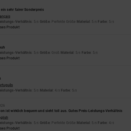
ein sehr fairer Sonderpreis
rançais
eistungs-Verhältnis
: 5
Größe
: Perfekte Größe
Material
: 5
Farbe
: 5
/5
/5
/5
eses Produkt
chuh
eistungs-Verhältnis
: 5
Größe
: Groß
Material
: 5
Farbe
: 5
/5
/5
/5
eses Produkt
s
ortuguês
eistungs-Verhältnis
: 5
Material
: 4
Farbe
: 5
/5
/5
/5
2026
on ist wirklich bequem und sieht toll aus. Gutes Preis-Leistungs-Verhältnis
nglish
eistungs-Verhältnis
: 5
Größe
: Perfekte Größe
Material
: 5
Farbe
: 4
/5
/5
/5
eses Produkt