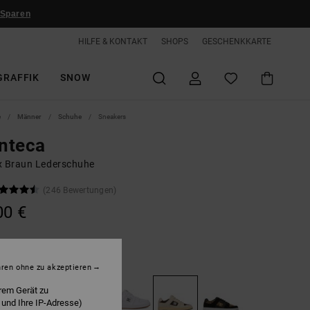
 Sparen
HILFE & KONTAKT
SHOPS
GESCHENKKARTE
GRAFFIK
SNOW
e
Männer
Schuhe
Sneakers
nteca
x Braun Lederschuhe
(246 Bewertungen)
00 €
Oatmeal
hren ohne zu akzeptieren
rem Gerät zu
 und Ihre IP-Adresse)