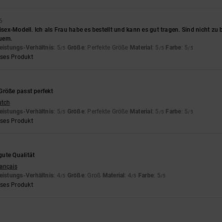
6
nisex-Modell. Ich als Frau habe es bestellt und kann es gut tragen. Sind nicht zu 
uem.
eistungs-Verhältnis
: 5
Größe
: Perfekte Größe
Material
: 5
Farbe
: 5
/5
/5
/5
eses Produkt
Größe passt perfekt
utch
eistungs-Verhältnis
: 5
Größe
: Perfekte Größe
Material
: 5
Farbe
: 5
/5
/5
/5
eses Produkt
ute Qualität
rançais
eistungs-Verhältnis
: 4
Größe
: Groß
Material
: 4
Farbe
: 5
/5
/5
/5
eses Produkt