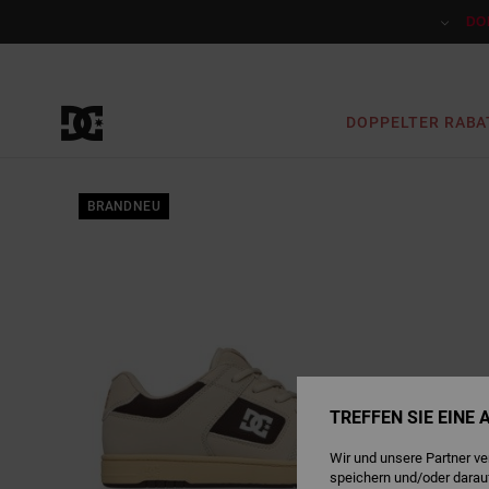
Direkt
zur
DO
Produktinformation
springen
DOPPELTER RABA
BRANDNEU
TREFFEN SIE EINE
Wir und unsere Partner v
speichern und/oder darau