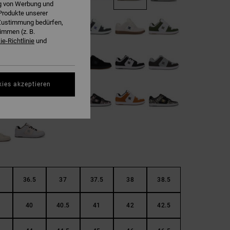
ng von Werbung und
Produkte unserer
r Zustimmung bedürfen,
immen (z. B.
e-Richtlinie
und
kies akzeptieren
36.5
37
37.5
38
38.5
40
40.5
41
42
42.5