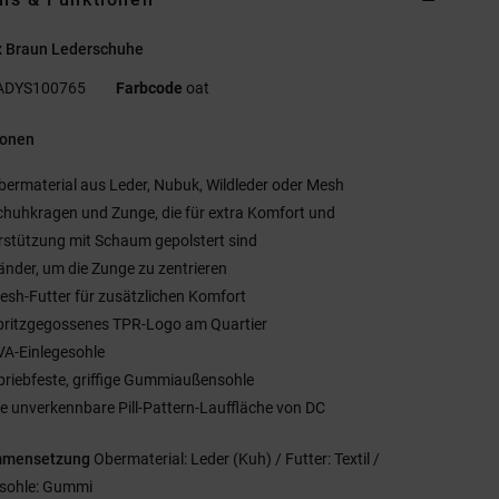
x Braun Lederschuhe
ADYS100765
Farbcode
oat
ionen
bermaterial aus Leder, Nubuk, Wildleder oder Mesh
chuhkragen und Zunge, die für extra Komfort und
rstützung mit Schaum gepolstert sind
änder, um die Zunge zu zentrieren
esh-Futter für zusätzlichen Komfort
pritzgegossenes TPR-Logo am Quartier
VA-Einlegesohle
briebfeste, griffige Gummiaußensohle
ie unverkennbare Pill-Pattern-Lauffläche von DC
mmensetzung
Obermaterial: Leder (Kuh) / Futter: Textil /
sohle: Gummi