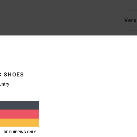
Vers
Durchschnittliche Bewertung
C SHOES
4.7
untry
/5
basierend auf
246 verifizierten Bewertungen
seit September 2025
83% unserer Kunden empfehlen dieses Produkt
s-Leistungs-Verhältnis
Größe
Materi
DE SHIPPING ONLY
4.7
4.8