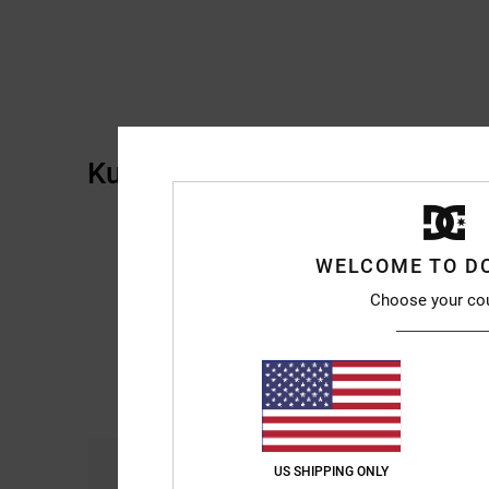
Kundenbewertungen
WELCOME TO D
Choose your co
Komfort
Prei
US SHIPPING ONLY
4.7