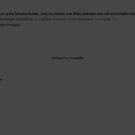
ann gute Schuhe finden. Und ins Ocean von Nike,addidas usw ich entscheide mic
eistungs-Verhältnis
: 5
Größe
: Perfekte Größe
Material
: 5
Farbe
: 5
/5
/5
/5
eses Produkt
Verifiziert von
TrustVille
L