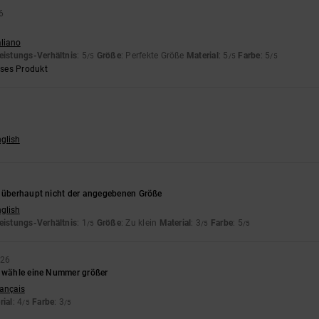
6
aliano
eistungs-Verhältnis
: 5
Größe
: Perfekte Größe
Material
: 5
Farbe
: 5
/5
/5
/5
eses Produkt
nglish
t überhaupt nicht der angegebenen Größe
nglish
eistungs-Verhältnis
: 1
Größe
: Zu klein
Material
: 3
Farbe
: 5
/5
/5
/5
026
, wähle eine Nummer größer
rançais
rial
: 4
Farbe
: 3
/5
/5