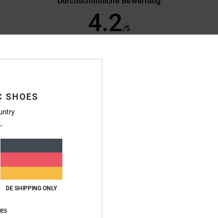
Durchschnittliche Bewertung
4.2
/5
basierend auf
24 verifizierten Bewertungen
seit November 2025
71% unserer Kunden empfehlen dieses Produkt
s-Leistungs-Verhältnis
Größe
Materi
C SHOES
4.2
4.5
Zu klein
Zu groß
untry
utch
eistungs-Verhältnis
: 4
Größe
: Klein
Material
: 3
Farbe
: 5
/5
/5
/5
eses Produkt
DE SHIPPING ONLY
IES