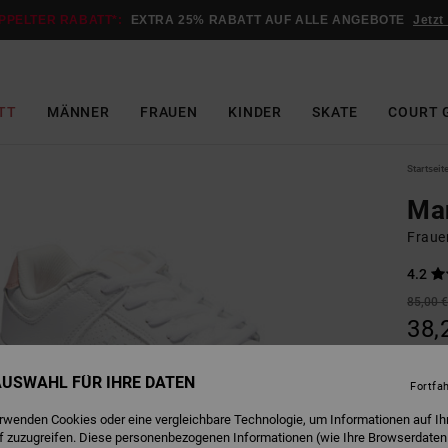
PPELTER RABATT*:
EXTRA 25% RABATT AUF ALLE ANGEBOTE
Jetzt
TT
MÄNNER
FRAUEN
KINDER
SKATE
COURT 
Startseit
Ma
Fraue
4.2
85,00 
38,
SALE
 AUSWAHL FÜR IHRE DATEN
DOPPE
Fortfa
erwenden Cookies oder eine vergleichbare Technologie, um Informationen auf Ih
f zuzugreifen. Diese personenbezogenen Informationen (wie Ihre Browserdaten
W
Farbe