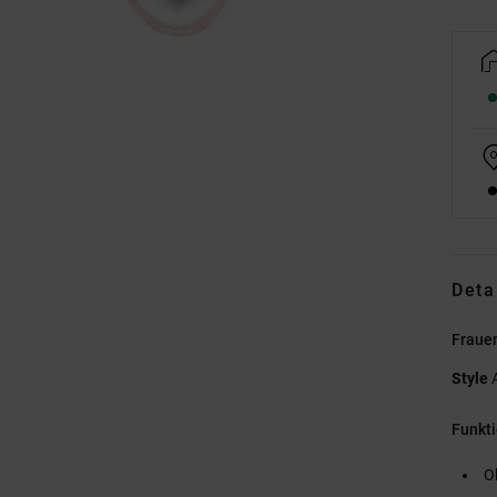
Deta
Fraue
Style
Funkt
O