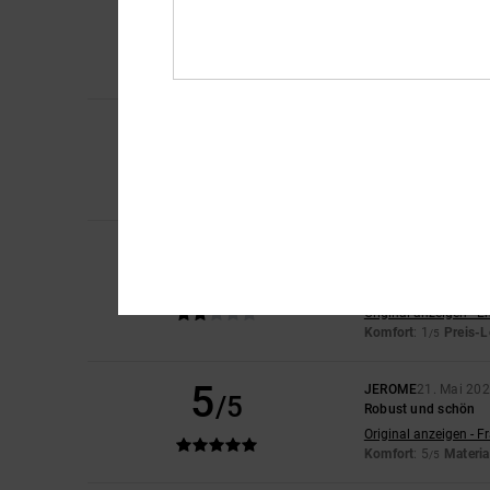
4
/5
Abgesehen von der d
Original anzeigen - D
Komfort
: 5
Preis-L
/5
Ich empfehle di
2
Sam
28. Mai 2026
/5
Die Größe stimmt üb
Original anzeigen - E
Komfort
: 1
Preis-L
/5
Claire
27. Mai 2026
2
/5
Die Passform stimmt 
Geldverschwendung, 
Original anzeigen - E
Komfort
: 1
Preis-L
/5
5
JEROME
21. Mai 20
/5
Robust und schön
Original anzeigen - F
Komfort
: 5
Materia
/5