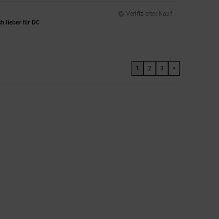
Verifizierter Kauf
h lieber für DC
1
2
3
>