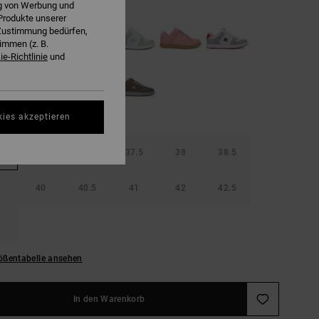
ng von Werbung und
Produkte unserer
r Zustimmung bedürfen,
immen (z. B.
e-Richtlinie
und
kies akzeptieren
36.5
37
37.5
38
38.5
40
40.5
41
42
42.5
ößentabelle ansehen
In den Warenkorb