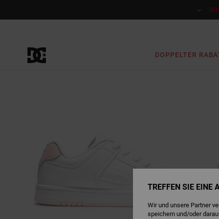
Direkt
zur
DO
Produktinformation
springen
DOPPELTER RABA
TREFFEN SIE EINE
Wir und unsere Partner v
speichern und/oder darau