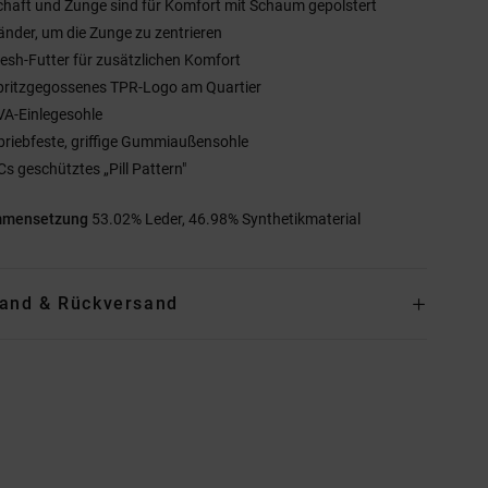
chaft und Zunge sind für Komfort mit Schaum gepolstert
änder, um die Zunge zu zentrieren
esh-Futter für zusätzlichen Komfort
pritzgegossenes TPR-Logo am Quartier
VA-Einlegesohle
briebfeste, griffige Gummiaußensohle
Cs geschütztes „Pill Pattern"
mmensetzung
53.02% Leder, 46.98% Synthetikmaterial
and & Rückversand