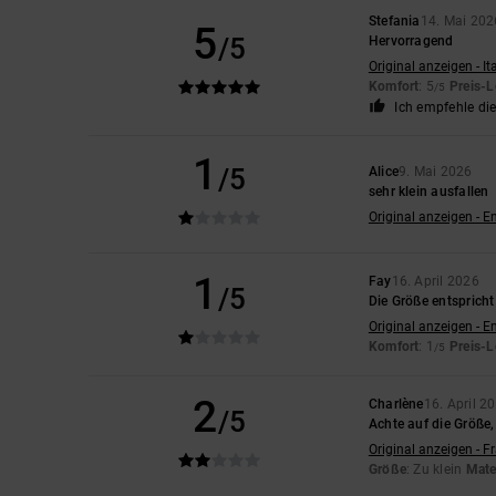
Stefania
14. Mai 202
5
/5
Hervorragend
Original anzeigen - It
Komfort
: 5
Preis-L
/5
Ich empfehle di
1
/5
Alice
9. Mai 2026
sehr klein ausfallen
Original anzeigen - E
1
Fay
16. April 2026
/5
Die Größe entsprich
Original anzeigen - E
Komfort
: 1
Preis-L
/5
2
Charlène
16. April 2
/5
Achte auf die Größe
Original anzeigen - F
Größe
: Zu klein
Mate