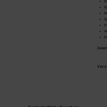
S
B
M
S
E
A
D
Zusa
Vers