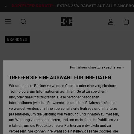
Direkt
zur
DOPPELTER RABATT*:
EXTRA 25% RABATT AUF ALLE ANGEBOTE
Produktinformation
springen
DOPPELTER
BRANDNEU
SALE MÄNNER
ESSENTIALS
ESSENTIALS
ESSENTIALS
SKATE SHOP
SNOW SHOP FÜR
Auf meine
Schuhe
Schuhe
Sale Schuhe
Stag
Astrix
Neue Kollektio
Neue Kollektio
Caps & Hüte
Chelsea
Pixie
Neue Kollektio
Schneejacken
Court Graffik
Neue Kollektio
Neue Kollektio
Hüte & Caps
Skaterschuhe
Team
Schneejacken
Snowboard Boo
Snowboard Boo
Bestellung
RABATT
MÄNNER
zugreifen
SALE FRAUEN
HIGHLIGHTS
HIGHLIGHTS
SCHUHE
COMMUNITY
Sale Bekleidun
Snow
Sale Bekleidun
Court Graffik
Ducati
Skate
Sweatshirts
Mützen
Court Graffik
Astrix
Sneakers
Snowboardhos
Pure
Skate
T-Shirts
Mützen
Alle ansehen
Snowboardhos
Schneejacken
Snowboardjac
MÄNNER
SNOW SHOP FÜR
Fortfahren ohne zu akzeptieren
Versand
FRAUEN
SALE KINDER
SCHUHE
SCHUHE
BEKLEIDUNG
Accessoires
Sale Accessoi
Lynx
DC Command
Sneakers
T-shirts
Taschen &
Alle ansehen
DC Command
Skate
Alle ansehen
Stag
Babyschuhe
Sweatshirts &
Taschen
Snowboard Boo
Snowboardhos
Snowboardhos
TREFFEN SIE EINE AUSWAHL FÜR IHRE DATEN
FRAUEN
Rucksäcke
Hoodies
Retouren
Wir und unsere Partner verwenden Cookies oder eine vergleichbare
SNOW SHOP FÜR
Technologie, um Informationen auf Ihrem Gerät zu speichern
BEKLEIDUNG
KLEIDUNG
ACCESSOIRES
SALE SNOW
Sale Snow
Pure
Manteca
Sandalen
Hemden
Manteca
Sandalen
Sneakers
Alle ansehen
Winterschuhe
Alle ansehen
Mützen
KINDER
und/oder darauf zuzugreifen. Diese personenbezogenen
KINDER
Alle ansehen
Jacken & Mänt
Informationen (wie Ihre Browserdaten und Ihre IP-Adresse) können
Bezahlung
verwendet werden, um Ihnen personalisierte Beiträge und Inhalte zu
ACCESSOIRES
T-Shirts
Jacken & Mänt
Net
Construct
Winterschuhe
Jeans
Best Sellers
Snowboard Boo
Alle ansehen
Polarfleece &
Alle ansehen
präsentieren, um die Leistung von Werbung und Inhalten zu messen,
SKATE
Hemden
Softshells
um Werbung zu personalisieren, und um mehr über ihr Publikum zu
Geschenkkarte
erfahren, um die Produkte unserer Partner zu entwickeln und zu
Jacken & Mänt
Hoodies &
Alle ansehen
Ascend
Snowboard Boo
Jacken & Mänt
Unisex
verbessern. Sie können Ihre Wahl so einstellen, dass Sie Cookies, die
COURT GRAFFIK
Sweatshirts
Jeans & Hosen
Mützen