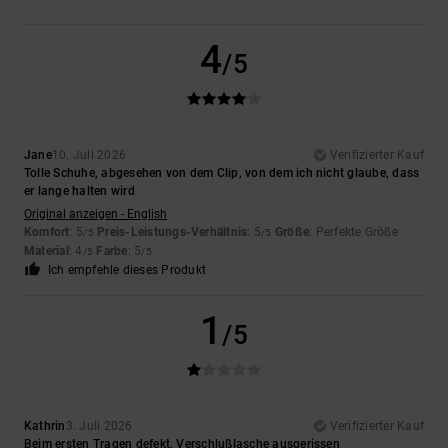
4
/5
Jane
10. Juli 2026
Verifizierter Kauf
Tolle Schuhe, abgesehen von dem Clip, von dem ich nicht glaube, dass
er lange halten wird
Original anzeigen - English
Komfort
: 5
Preis-Leistungs-Verhältnis
: 5
Größe
: Perfekte Größe
/5
/5
Material
: 4
Farbe
: 5
/5
/5
Ich empfehle dieses Produkt
1
/5
Kathrin
3. Juli 2026
Verifizierter Kauf
Beim ersten Tragen defekt, Verschlußlasche ausgerissen