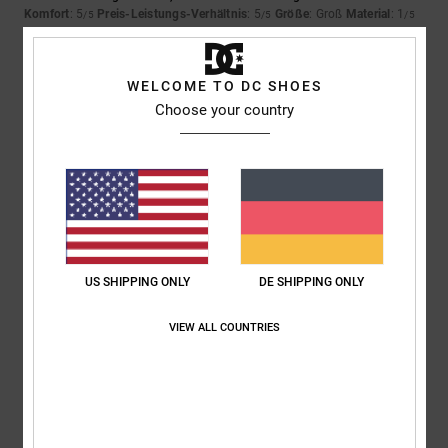
Komfort
: 5
Preis-Leistungs-Verhältnis
: 5
Größe
: Groß
Material
: 1
/5
/5
/5
Farbe
: 5
/5
5
WELCOME TO DC SHOES
/5
Choose your country
Sabrina
25. Juni 2026
Verifizierter Kauf
Weil zufrieden sind.
Komfort
: 4
Preis-Leistungs-Verhältnis
: 5
Größe
: Perfekte Größe
/5
/5
Material
: 4
Farbe
: 5
/5
/5
Ich empfehle dieses Produkt
US SHIPPING ONLY
DE SHIPPING ONLY
5
/5
VIEW ALL COUNTRIES
Elodie
23. Juni 2026
Verifizierter Kauf
Schönes Modell, große Farbauswahl