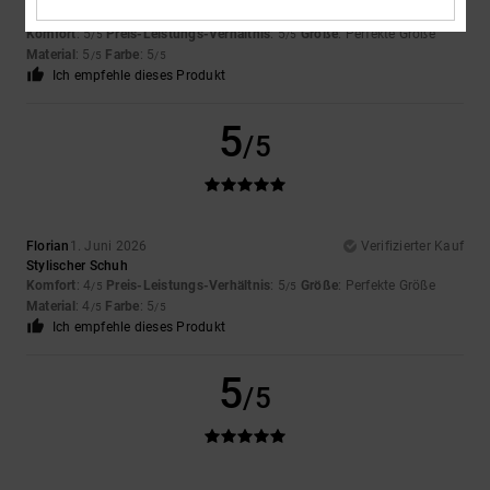
Original anzeigen - Français
Komfort
: 5
Preis-Leistungs-Verhältnis
: 5
Größe
: Perfekte Größe
/5
/5
Material
: 5
Farbe
: 5
/5
/5
Ich empfehle dieses Produkt
5
/5
Florian
1. Juni 2026
Verifizierter Kauf
Stylischer Schuh
Komfort
: 4
Preis-Leistungs-Verhältnis
: 5
Größe
: Perfekte Größe
/5
/5
Material
: 4
Farbe
: 5
/5
/5
Ich empfehle dieses Produkt
5
/5