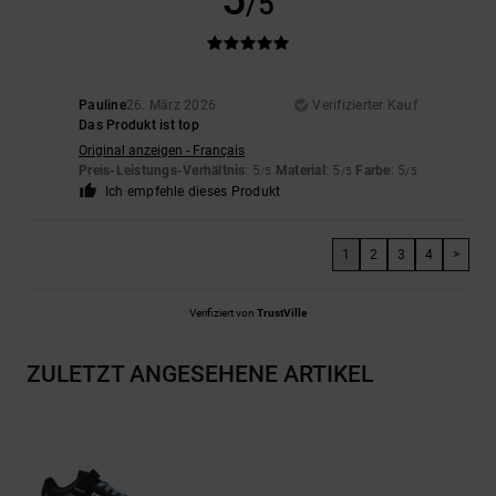
5
/5
Pauline
26. März 2026
Verifizierter Kauf
Das Produkt ist top
Original anzeigen - Français
Preis-Leistungs-Verhältnis
: 5
Material
: 5
Farbe
: 5
/5
/5
/5
Ich empfehle dieses Produkt
1
2
3
4
>
Verifiziert von
TrustVille
ZULETZT ANGESEHENE ARTIKEL