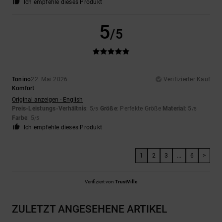
Ich empfehle dieses Produkt
5
/5
Tonino
22. Mai 2026
Verifizierter Kauf
Komfort
Original anzeigen - English
Preis-Leistungs-Verhältnis
: 5
Größe
: Perfekte Größe
Material
: 5
/5
/5
Farbe
: 5
/5
Ich empfehle dieses Produkt
1
2
3
...
6
>
Verifiziert von
TrustVille
ZULETZT ANGESEHENE ARTIKEL