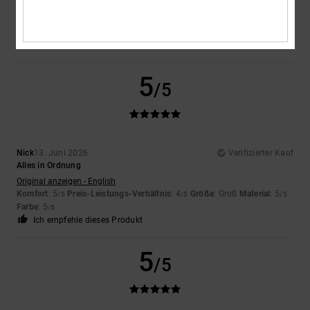
Original anzeigen - English
Komfort
: 5
Preis-Leistungs-Verhältnis
: 5
Größe
: Groß
Material
: 5
/5
/5
/5
Farbe
: 5
/5
Ich empfehle dieses Produkt
5
/5
Nick
13. Juni 2026
Verifizierter Kauf
Alles in Ordnung
Original anzeigen - English
Komfort
: 5
Preis-Leistungs-Verhältnis
: 4
Größe
: Groß
Material
: 5
/5
/5
/5
Farbe
: 5
/5
Ich empfehle dieses Produkt
5
/5