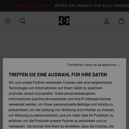
Direkt
zur
DOPPELTER RABATT*:
EXTRA 25% RABATT AUF ALLE ANGEB
Produktinformation
springen
DOPPELTER
SALE MÄNNER
ESSENTIALS
ESSENTIALS
ESSENTIALS
SKATE SHOP
SNOW SHOP FÜR
Auf meine
Schuhe
Schuhe
Sale Schuhe
Stag
Astrix
Neue Kollektio
Neue Kollektio
Caps & Hüte
Chelsea
Pixie
Neue Kollektio
Schneejacken
Court Graffik
Neue Kollektio
Neue Kollektio
Hüte & Caps
Skaterschuhe
Team
Schneejacken
Snowboard Boo
Snowboard Boo
Bestellung
RABATT
MÄNNER
zugreifen
SALE FRAUEN
HIGHLIGHTS
HIGHLIGHTS
SCHUHE
COMMUNITY
Sale Bekleidun
Snow
Sale Bekleidun
Court Graffik
Ducati
Skate
Sweatshirts
Mützen
Court Graffik
Astrix
Sneakers
Snowboardhos
Pure
Skate
T-Shirts
Mützen
Alle ansehen
Snowboardhos
Schneejacken
Snowboardjac
MÄNNER
SNOW SHOP FÜR
Fortfahren ohne zu akzeptieren
Versand
FRAUEN
SALE KINDER
SCHUHE
SCHUHE
BEKLEIDUNG
Accessoires
Sale Accessoi
Lynx
DC Command
Sneakers
T-shirts
Taschen &
Alle ansehen
DC Command
Skate
Alle ansehen
Stag
Babyschuhe
Sweatshirts &
Taschen
Snowboard Boo
Snowboardhos
Snowboardhos
TREFFEN SIE EINE AUSWAHL FÜR IHRE DATEN
FRAUEN
Rucksäcke
Hoodies
Retouren
Wir und unsere Partner verwenden Cookies oder eine vergleichbare
SNOW SHOP FÜR
Technologie, um Informationen auf Ihrem Gerät zu speichern
BEKLEIDUNG
KLEIDUNG
ACCESSOIRES
SALE SNOW
Sale Snow
Pure
Manteca
Sandalen
Hemden
Manteca
Sandalen
Sneakers
Alle ansehen
Winterschuhe
Alle ansehen
Mützen
KINDER
und/oder darauf zuzugreifen. Diese personenbezogenen
KINDER
Alle ansehen
Jacken & Mänt
Informationen (wie Ihre Browserdaten und Ihre IP-Adresse) können
Bezahlung
verwendet werden, um Ihnen personalisierte Beiträge und Inhalte zu
ACCESSOIRES
T-Shirts
Jacken & Mänt
Net
Construct
Winterschuhe
Jeans
Best Sellers
Snowboard Boo
Alle ansehen
Polarfleece &
Alle ansehen
präsentieren, um die Leistung von Werbung und Inhalten zu messen,
SKATE
Hemden
Softshells
um Werbung zu personalisieren, und um mehr über ihr Publikum zu
Geschenkkarte
erfahren, um die Produkte unserer Partner zu entwickeln und zu
Jacken & Mänt
Hoodies &
Alle ansehen
Ascend
Snowboard Boo
Jacken & Mänt
Unisex
verbessern. Sie können Ihre Wahl so einstellen, dass Sie Cookies, die
COURT GRAFFIK
Sweatshirts
Jeans & Hosen
Mützen