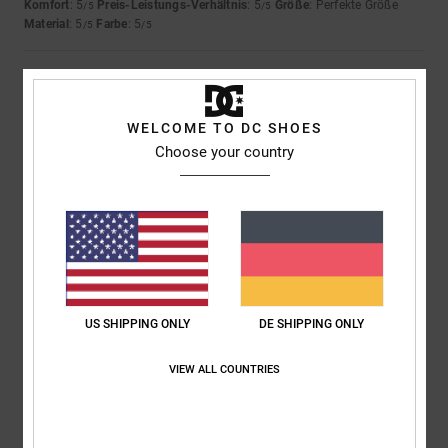
Komfort
: 5
Preis-Leistungs-Verhältnis
: 5
Größe
: Perfekte Größe
/5
/5
Material
: 5
Farbe
: 5
/5
/5
5
/5
WELCOME TO DC SHOES
Choose your country
Almeida
4. Juli 2026
Verifizierter Kauf
Genau wie das vorherige
Original anzeigen - Português
Komfort
: 5
Preis-Leistungs-Verhältnis
: 5
Größe
: Zu groß
Material
:
/5
/5
5
Farbe
: 5
/5
/5
5
/5
US SHIPPING ONLY
DE SHIPPING ONLY
VIEW ALL COUNTRIES
Keith
15. Juni 2026
Verifizierter Kauf
Qualität und Komfort