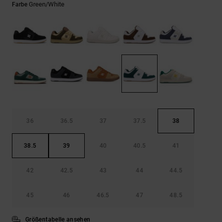
Kontaktformular.
Green/white
Farbe
FAQ
ansehen
36
36.5
37
37.5
38
38.5
39
40
40.5
41
42
42.5
43
44
44.5
45
46
46.5
47
48.5
Größentabelle ansehen