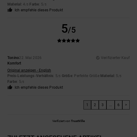
Material
: 4
Farbe
: 5
/5
/5
Ich empfehle dieses Produkt
5
/5
Tonino
22. Mai 2026
Verifizierter Kauf
Komfort
Original anzeigen - English
Preis-Leistungs-Verhältnis
: 5
Größe
: Perfekte Größe
Material
: 5
/5
/5
Farbe
: 5
/5
Ich empfehle dieses Produkt
1
2
3
...
6
>
Verifiziert von
TrustVille