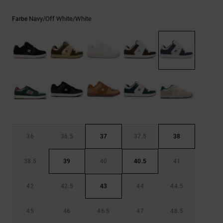
Kontaktformular.
FAQ
Navy/off White/white
Farbe
ansehen
36
36.5
37
37.5
38
38.5
39
40
40.5
41
42
42.5
43
44
44.5
45
46
46.5
47
48.5