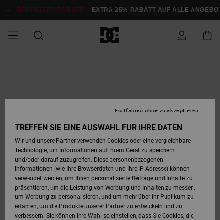
Direkt
zur
DOPPELTER RABATT*:
EXTRA 25% RABATT AUF ALLE ANGEB
Produktinformation
springen
DOPPELTER
SALE MÄNNER
ESSENTIALS
ESSENTIALS
ESSENTIALS
SKATE SHOP
SNOW SHOP FÜR
Auf meine
Schuhe
Schuhe
Sale Schuhe
Stag
Astrix
Neue Kollektio
Neue Kollektio
Caps & Hüte
Chelsea
Pixie
Neue Kollektio
Schneejacken
Court Graffik
Neue Kollektio
Neue Kollektio
Hüte & Caps
Skaterschuhe
Team
Schneejacken
Snowboard Boo
Snowboard Boo
Bestellung
RABATT
MÄNNER
zugreifen
SALE FRAUEN
HIGHLIGHTS
HIGHLIGHTS
SCHUHE
COMMUNITY
Sale Bekleidun
Snow
Sale Bekleidun
Court Graffik
Ducati
Skate
Sweatshirts
Mützen
Court Graffik
Astrix
Sneakers
Snowboardhos
Pure
Skate
T-Shirts
Mützen
Alle ansehen
Snowboardhos
Schneejacken
Snowboardjac
MÄNNER
SNOW SHOP FÜR
Fortfahren ohne zu akzeptieren
Versand
FRAUEN
SALE KINDER
SCHUHE
SCHUHE
BEKLEIDUNG
Accessoires
Sale Accessoi
Lynx
DC Command
Sneakers
T-shirts
Taschen &
Alle ansehen
DC Command
Skate
Alle ansehen
Stag
Babyschuhe
Sweatshirts &
Taschen
Snowboard Boo
Snowboardhos
Snowboardhos
TREFFEN SIE EINE AUSWAHL FÜR IHRE DATEN
FRAUEN
Rucksäcke
Hoodies
Retouren
Wir und unsere Partner verwenden Cookies oder eine vergleichbare
SNOW SHOP FÜR
Technologie, um Informationen auf Ihrem Gerät zu speichern
BEKLEIDUNG
KLEIDUNG
ACCESSOIRES
SALE SNOW
Sale Snow
Pure
Manteca
Sandalen
Hemden
Manteca
Sandalen
Sneakers
Alle ansehen
Winterschuhe
Alle ansehen
Mützen
KINDER
und/oder darauf zuzugreifen. Diese personenbezogenen
KINDER
Alle ansehen
Jacken & Mänt
Informationen (wie Ihre Browserdaten und Ihre IP-Adresse) können
Bezahlung
verwendet werden, um Ihnen personalisierte Beiträge und Inhalte zu
ACCESSOIRES
T-Shirts
Jacken & Mänt
Net
Construct
Winterschuhe
Jeans
Best Sellers
Snowboard Boo
Alle ansehen
Polarfleece &
Alle ansehen
präsentieren, um die Leistung von Werbung und Inhalten zu messen,
SKATE
Hemden
Softshells
um Werbung zu personalisieren, und um mehr über ihr Publikum zu
Geschenkkarte
erfahren, um die Produkte unserer Partner zu entwickeln und zu
Jacken & Mänt
Hoodies &
Alle ansehen
Ascend
Snowboard Boo
Jacken & Mänt
Unisex
verbessern. Sie können Ihre Wahl so einstellen, dass Sie Cookies, die
COURT GRAFFIK
Sweatshirts
Jeans & Hosen
Mützen