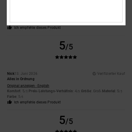
Qualität und Komfort
Original anzeigen - English
Komfort
: 5
Preis-Leistungs-Verhältnis
: 5
Größe
: Groß
Material
: 5
/5
/5
/5
Farbe
: 5
/5
Ich empfehle dieses Produkt
5
/5
Nick
13. Juni 2026
Verifizierter Kauf
Alles in Ordnung
Original anzeigen - English
Komfort
: 5
Preis-Leistungs-Verhältnis
: 4
Größe
: Groß
Material
: 5
/5
/5
/5
Farbe
: 5
/5
Ich empfehle dieses Produkt
5
/5