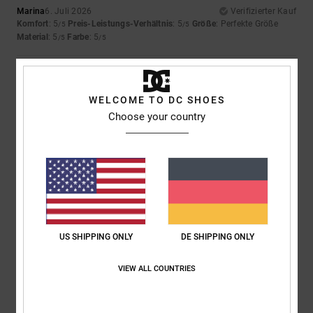
Marina
6. Juli 2026
Verifizierter Kauf
Komfort
: 5
Preis-Leistungs-Verhältnis
: 5
Größe
: Perfekte Größe
/5
/5
Material
: 5
Farbe
: 5
/5
/5
5
/5
WELCOME TO DC SHOES
Choose your country
Almeida
4. Juli 2026
Verifizierter Kauf
Genau wie das vorherige
Original anzeigen - Português
Komfort
: 5
Preis-Leistungs-Verhältnis
: 5
Größe
: Zu groß
Material
:
/5
/5
5
Farbe
: 5
/5
/5
5
US SHIPPING ONLY
DE SHIPPING ONLY
/5
VIEW ALL COUNTRIES
Keith
15. Juni 2026
Verifizierter Kauf