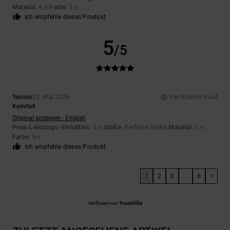
Material
: 4
Farbe
: 5
/5
/5
Ich empfehle dieses Produkt
5
/5
Tonino
22. Mai 2026
Verifizierter Kauf
Komfort
Original anzeigen - English
Preis-Leistungs-Verhältnis
: 5
Größe
: Perfekte Größe
Material
: 5
/5
/5
Farbe
: 5
/5
Ich empfehle dieses Produkt
1
2
3
...
6
>
Verifiziert von
TrustVille