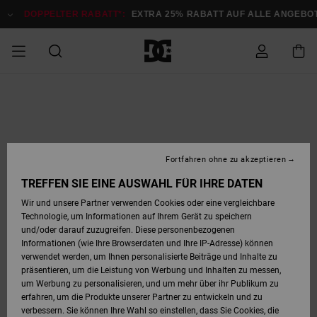
Direkt
zur
DOPPELTER RABATT*:
EXTRA 25% RABATT AUF ALLE ANGEB
Produktinformation
springen
DOPPELTER
SALE MÄNNER
ESSENTIALS
ESSENTIALS
ESSENTIALS
SKATE SHOP
SNOW SHOP FÜR
Auf meine
Schuhe
Schuhe
Sale Schuhe
Stag
Astrix
Neue Kollektio
Neue Kollektio
Caps & Hüte
Chelsea
Pixie
Neue Kollektio
Schneejacken
Court Graffik
Neue Kollektio
Neue Kollektio
Hüte & Caps
Skaterschuhe
Team
Schneejacken
Snowboard Boo
Snowboard Boo
Bestellung
RABATT
MÄNNER
zugreifen
SALE FRAUEN
HIGHLIGHTS
HIGHLIGHTS
SCHUHE
COMMUNITY
Sale Bekleidun
Snow
Sale Bekleidun
Court Graffik
Ducati
Skate
Sweatshirts
Mützen
Court Graffik
Astrix
Sneakers
Snowboardhos
Pure
Skate
T-Shirts
Mützen
Alle ansehen
Snowboardhos
Schneejacken
Snowboardjac
MÄNNER
SNOW SHOP FÜR
Fortfahren ohne zu akzeptieren
Versand
FRAUEN
SALE KINDER
SCHUHE
SCHUHE
BEKLEIDUNG
Accessoires
Sale Accessoi
Lynx
DC Command
Sneakers
T-shirts
Taschen &
Alle ansehen
DC Command
Skate
Alle ansehen
Stag
Babyschuhe
Sweatshirts &
Taschen
Snowboard Boo
Snowboardhos
Snowboardhos
TREFFEN SIE EINE AUSWAHL FÜR IHRE DATEN
FRAUEN
Rucksäcke
Hoodies
Retouren
Wir und unsere Partner verwenden Cookies oder eine vergleichbare
SNOW SHOP FÜR
Technologie, um Informationen auf Ihrem Gerät zu speichern
BEKLEIDUNG
KLEIDUNG
ACCESSOIRES
SALE SNOW
Sale Snow
Pure
Manteca
Sandalen
Hemden
Manteca
Sandalen
Sneakers
Alle ansehen
Winterschuhe
Alle ansehen
Mützen
KINDER
und/oder darauf zuzugreifen. Diese personenbezogenen
KINDER
Alle ansehen
Jacken & Mänt
Informationen (wie Ihre Browserdaten und Ihre IP-Adresse) können
Bezahlung
verwendet werden, um Ihnen personalisierte Beiträge und Inhalte zu
ACCESSOIRES
T-Shirts
Jacken & Mänt
Net
Construct
Winterschuhe
Jeans
Best Sellers
Snowboard Boo
Alle ansehen
Polarfleece &
Alle ansehen
präsentieren, um die Leistung von Werbung und Inhalten zu messen,
SKATE
Hemden
Softshells
um Werbung zu personalisieren, und um mehr über ihr Publikum zu
Geschenkkarte
erfahren, um die Produkte unserer Partner zu entwickeln und zu
Jacken & Mänt
Hoodies &
Alle ansehen
Ascend
Snowboard Boo
Jacken & Mänt
Unisex
verbessern. Sie können Ihre Wahl so einstellen, dass Sie Cookies, die
COURT GRAFFIK
Sweatshirts
Jeans & Hosen
Mützen