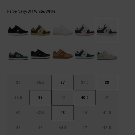
Kontaktformular.
FAQ
Navy/off White/white
Farbe
ansehen
36
36.5
37
37.5
38
38.5
39
40
40.5
41
42
42.5
43
44
44.5
45
46
46.5
47
48.5