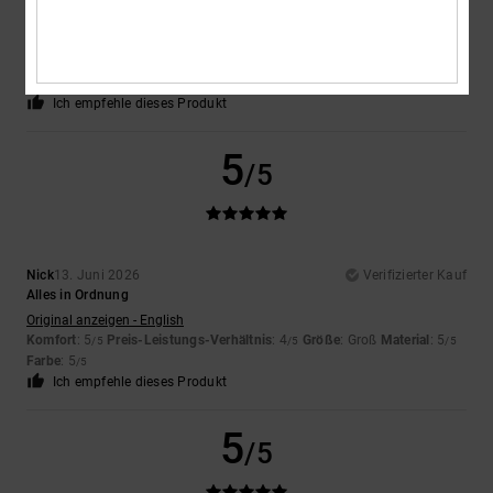
Qualität und Komfort
Original anzeigen - English
Komfort
: 5
Preis-Leistungs-Verhältnis
: 5
Größe
: Groß
Material
: 5
/5
/5
/5
Farbe
: 5
/5
Ich empfehle dieses Produkt
5
/5
Nick
13. Juni 2026
Verifizierter Kauf
Alles in Ordnung
Original anzeigen - English
Komfort
: 5
Preis-Leistungs-Verhältnis
: 4
Größe
: Groß
Material
: 5
/5
/5
/5
Farbe
: 5
/5
Ich empfehle dieses Produkt
5
/5