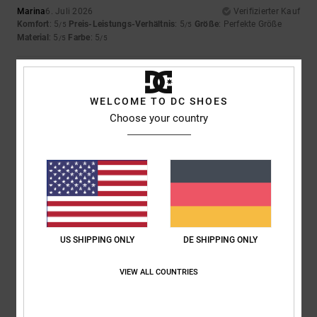
Marina
6. Juli 2026
Verifizierter Kauf
Komfort
: 5
Preis-Leistungs-Verhältnis
: 5
Größe
: Perfekte Größe
/5
/5
Material
: 5
Farbe
: 5
/5
/5
5
/5
WELCOME TO DC SHOES
Choose your country
Almeida
4. Juli 2026
Verifizierter Kauf
Genau wie das vorherige
Original anzeigen - Português
Komfort
: 5
Preis-Leistungs-Verhältnis
: 5
Größe
: Zu groß
Material
:
/5
/5
5
Farbe
: 5
/5
/5
5
US SHIPPING ONLY
DE SHIPPING ONLY
/5
VIEW ALL COUNTRIES
Keith
15. Juni 2026
Verifizierter Kauf