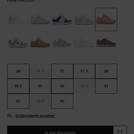
Kontaktformular.
Pink/gum
Farbe
FAQ
ansehen
36
36.5
37
37.5
38
38.5
39
40
40.5
41
42
42.5
43
Größentabelle ansehen
In den Warenkorb