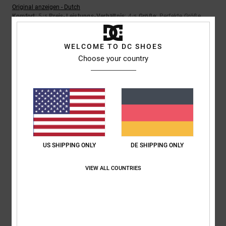
Original anzeigen - Dutch
Komfort
: 5
Preis-Leistungs-Verhältnis
: 4
Größe
: Perfekte Größe
/5
/5
Material
: 5
Farbe
: 5
/5
/5
Ich empfehle dieses Produkt
WELCOME TO DC SHOES
Choose your country
2
/5
Sam
28. Mai 2026
Verifizierter Kauf
Die Größe stimmt überhaupt nicht. Man muss eine ganze Größe größer
nehmen.
Original anzeigen - English
US SHIPPING ONLY
DE SHIPPING ONLY
Komfort
: 1
Preis-Leistungs-Verhältnis
: 1
Größe
: Zu klein
Material
:
/5
/5
3
Farbe
: 3
/5
/5
VIEW ALL COUNTRIES
2
/5