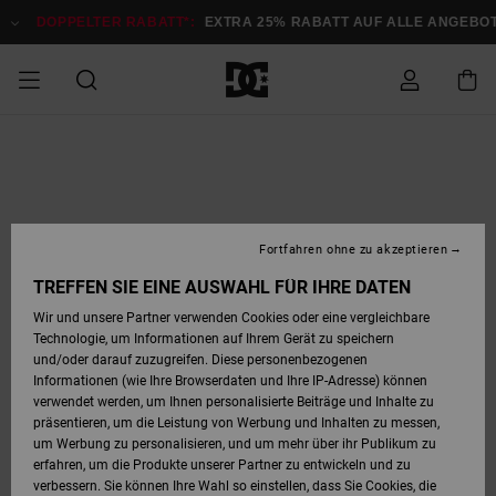
Direkt
zur
DOPPELTER RABATT*:
EXTRA 25% RABATT AUF ALLE ANGEBOTE
J
Produktinformation
springen
DOPPELTER
SALE MÄNNER
ESSENTIALS
ESSENTIALS
ESSENTIALS
SKATE SHOP
SNOW SHOP FÜR
Auf meine
Schuhe
Schuhe
Sale Schuhe
Stag
Astrix
Neue Kollektio
Neue Kollektio
Caps & Hüte
Chelsea
Pixie
Neue Kollektio
Schneejacken
Court Graffik
Neue Kollektio
Neue Kollektio
Hüte & Caps
Skaterschuhe
Team
Schneejacken
Snowboard Boo
Snowboard Boo
Bestellung
RABATT
MÄNNER
zugreifen
SALE FRAUEN
HIGHLIGHTS
HIGHLIGHTS
SCHUHE
COMMUNITY
Sale Bekleidun
Snow
Sale Bekleidun
Court Graffik
Ducati
Skate
Sweatshirts
Mützen
Court Graffik
Astrix
Sneakers
Snowboardhos
Pure
Skate
T-Shirts
Mützen
Alle ansehen
Snowboardhos
Schneejacken
Snowboardjac
MÄNNER
SNOW SHOP FÜR
Fortfahren ohne zu akzeptieren
Versand
FRAUEN
SALE KINDER
SCHUHE
SCHUHE
BEKLEIDUNG
Accessoires
Sale Accessoi
Lynx
DC Command
Sneakers
T-shirts
Taschen &
Alle ansehen
DC Command
Skate
Alle ansehen
Stag
Babyschuhe
Sweatshirts &
Taschen
Snowboard Boo
Snowboardhos
Snowboardhos
TREFFEN SIE EINE AUSWAHL FÜR IHRE DATEN
FRAUEN
Rucksäcke
Hoodies
Retouren
Wir und unsere Partner verwenden Cookies oder eine vergleichbare
SNOW SHOP FÜR
Technologie, um Informationen auf Ihrem Gerät zu speichern
BEKLEIDUNG
KLEIDUNG
ACCESSOIRES
SALE SNOW
Sale Snow
Pure
Manteca
Sandalen
Hemden
Manteca
Sandalen
Sneakers
Alle ansehen
Winterschuhe
Alle ansehen
Mützen
KINDER
und/oder darauf zuzugreifen. Diese personenbezogenen
KINDER
Alle ansehen
Jacken & Mänt
Informationen (wie Ihre Browserdaten und Ihre IP-Adresse) können
Bezahlung
verwendet werden, um Ihnen personalisierte Beiträge und Inhalte zu
ACCESSOIRES
T-Shirts
Jacken & Mänt
Net
Construct
Winterschuhe
Jeans
Best Sellers
Snowboard Boo
Alle ansehen
Polarfleece &
Alle ansehen
präsentieren, um die Leistung von Werbung und Inhalten zu messen,
SKATE
Hemden
Softshells
um Werbung zu personalisieren, und um mehr über ihr Publikum zu
Geschenkkarte
erfahren, um die Produkte unserer Partner zu entwickeln und zu
Jacken & Mänt
Hoodies &
Alle ansehen
Ascend
Snowboard Boo
Jacken & Mänt
Unisex
verbessern. Sie können Ihre Wahl so einstellen, dass Sie Cookies, die
COURT GRAFFIK
Sweatshirts
Jeans & Hosen
Mützen