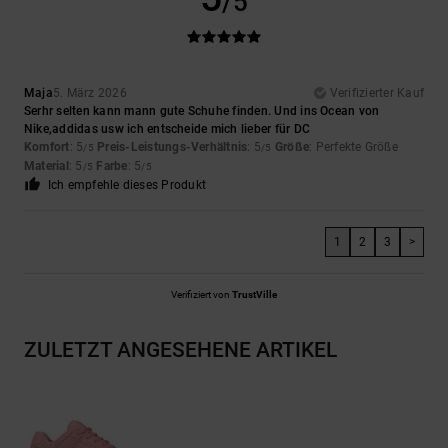
/5
Maja
5. März 2026
Verifizierter Kauf
Serhr selten kann mann gute Schuhe finden. Und ins Ocean von
Nike,addidas usw ich entscheide mich lieber für DC
Komfort
: 5
Preis-Leistungs-Verhältnis
: 5
Größe
: Perfekte Größe
/5
/5
Material
: 5
Farbe
: 5
/5
/5
Ich empfehle dieses Produkt
1
2
3
>
Verifiziert von
TrustVille
ZULETZT ANGESEHENE ARTIKEL