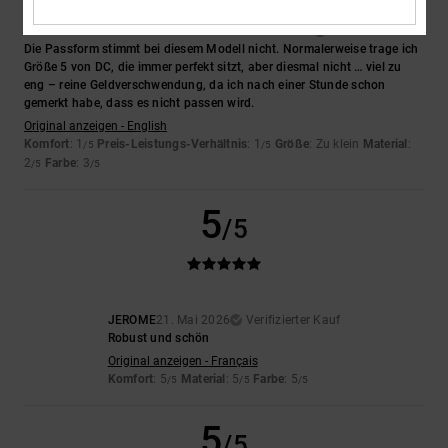
Claire
27. Mai 2026
Verifizierter Kauf
Die Passform stimmt bei diesem Modell nicht. Normalerweise trage ich
Größe 5 von DC, die immer perfekt sitzt, aber diesmal nicht … viel zu
eng – reine Geldverschwendung, da ich nach einer Stunde schon
gemerkt habe, dass es nicht passen wird.
Original anzeigen - English
Komfort
: 1
Preis-Leistungs-Verhältnis
: 1
Größe
: Zu klein
Material
:
/5
/5
2
Farbe
: 3
/5
/5
5
/5
JEROME
21. Mai 2026
Verifizierter Kauf
Robust und schön
Original anzeigen - Français
Komfort
: 5
Material
: 5
Farbe
: 5
/5
/5
/5
5
/5