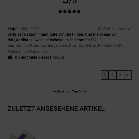
/5
Maja
5. März 2026
Verifizierter Kauf
Serhr selten kann mann gute Schuhe finden. Und ins Ocean von
Nike,addidas usw ich entscheide mich lieber für DC
Komfort
: 5
Preis-Leistungs-Verhältnis
: 5
Größe
: Perfekte Größe
/5
/5
Material
: 5
Farbe
: 5
/5
/5
Ich empfehle dieses Produkt
1
2
3
>
Verifiziert von
TrustVille
ZULETZT ANGESEHENE ARTIKEL