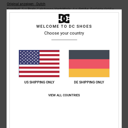
Original anzeigen - Dutch
Komfort
: 5
Preis-Leistungs-Verhältnis
: 4
Größe
: Perfekte Größe
/5
/5
Material
: 5
Farbe
: 5
/5
/5
Ich empfehle dieses Produkt
WELCOME TO DC SHOES
Choose your country
2
/5
Sam
28. Mai 2026
Verifizierter Kauf
Die Größe stimmt überhaupt nicht. Man muss eine ganze Größe größer
nehmen.
Original anzeigen - English
US SHIPPING ONLY
DE SHIPPING ONLY
Komfort
: 1
Preis-Leistungs-Verhältnis
: 1
Größe
: Zu klein
Material
:
/5
/5
3
Farbe
: 3
/5
/5
VIEW ALL COUNTRIES
2
/5