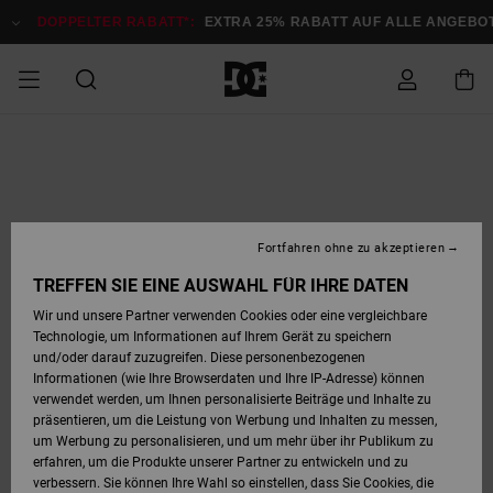
Direkt
zur
DOPPELTER RABATT*:
EXTRA 25% RABATT AUF ALLE ANGEB
Produktinformation
springen
DOPPELTER
SALE MÄNNER
ESSENTIALS
ESSENTIALS
ESSENTIALS
SKATE SHOP
SNOW SHOP FÜR
Auf meine
Schuhe
Schuhe
Sale Schuhe
Stag
Astrix
Neue Kollektio
Neue Kollektio
Caps & Hüte
Chelsea
Pixie
Neue Kollektio
Schneejacken
Court Graffik
Neue Kollektio
Neue Kollektio
Hüte & Caps
Skaterschuhe
Team
Schneejacken
Snowboard Boo
Snowboard Boo
Bestellung
RABATT
MÄNNER
zugreifen
SALE FRAUEN
HIGHLIGHTS
HIGHLIGHTS
SCHUHE
COMMUNITY
Sale Bekleidun
Snow
Sale Bekleidun
Court Graffik
Ducati
Skate
Sweatshirts
Mützen
Court Graffik
Astrix
Sneakers
Snowboardhos
Pure
Skate
T-Shirts
Mützen
Alle ansehen
Snowboardhos
Schneejacken
Snowboardjac
MÄNNER
SNOW SHOP FÜR
Fortfahren ohne zu akzeptieren
Versand
FRAUEN
SALE KINDER
SCHUHE
SCHUHE
BEKLEIDUNG
Accessoires
Sale Accessoi
Lynx
DC Command
Sneakers
T-shirts
Taschen &
Alle ansehen
DC Command
Skate
Alle ansehen
Stag
Babyschuhe
Sweatshirts &
Taschen
Snowboard Boo
Snowboardhos
Snowboardhos
TREFFEN SIE EINE AUSWAHL FÜR IHRE DATEN
FRAUEN
Rucksäcke
Hoodies
Retouren
Wir und unsere Partner verwenden Cookies oder eine vergleichbare
SNOW SHOP FÜR
Technologie, um Informationen auf Ihrem Gerät zu speichern
BEKLEIDUNG
KLEIDUNG
ACCESSOIRES
SALE SNOW
Sale Snow
Pure
Manteca
Sandalen
Hemden
Manteca
Sandalen
Sneakers
Alle ansehen
Winterschuhe
Alle ansehen
Mützen
KINDER
und/oder darauf zuzugreifen. Diese personenbezogenen
KINDER
Alle ansehen
Jacken & Mänt
Informationen (wie Ihre Browserdaten und Ihre IP-Adresse) können
Bezahlung
verwendet werden, um Ihnen personalisierte Beiträge und Inhalte zu
ACCESSOIRES
T-Shirts
Jacken & Mänt
Net
Construct
Winterschuhe
Jeans
Best Sellers
Snowboard Boo
Alle ansehen
Polarfleece &
Alle ansehen
präsentieren, um die Leistung von Werbung und Inhalten zu messen,
SKATE
Hemden
Softshells
um Werbung zu personalisieren, und um mehr über ihr Publikum zu
Geschenkkarte
erfahren, um die Produkte unserer Partner zu entwickeln und zu
Jacken & Mänt
Hoodies &
Alle ansehen
Ascend
Snowboard Boo
Jacken & Mänt
Unisex
verbessern. Sie können Ihre Wahl so einstellen, dass Sie Cookies, die
COURT GRAFFIK
Sweatshirts
Jeans & Hosen
Mützen