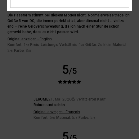
Claire
27. Mai 2026
Verifizierter Kauf
Die Passform stimmt bei diesem Modell nicht. Normalerweise trage ich
Größe 5 von DC, die immer perfekt sitzt, aber diesmal nicht … viel zu
eng – reine Geldverschwendung, da ich nach einer Stunde schon
gemerkt habe, dass es nicht passen wird.
Original anzeigen - English
Komfort
: 1
Preis-Leistungs-Verhältnis
: 1
Größe
: Zu klein
Material
:
/5
/5
2
Farbe
: 3
/5
/5
5
/5
JEROME
21. Mai 2026
Verifizierter Kauf
Robust und schön
Original anzeigen - Français
Komfort
: 5
Material
: 5
Farbe
: 5
/5
/5
/5
5
/5