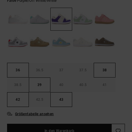
Kontaktformular.
Purple/off White/white
Farbe
FAQ
ansehen
36
36.5
37
37.5
38
38.5
39
40
40.5
41
42
42.5
43
Größentabelle ansehen
In den Warenkorb