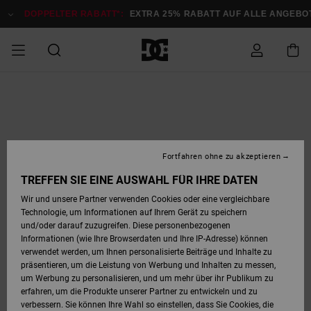
Direkt
zur
DOPPELTER RABATT*:
EXTRA 25% RABATT AUF ALLE ANGEBOTE
Produktinformation
springen
DOPPELTER
SALE MÄNNER
ESSENTIALS
ESSENTIALS
ESSENTIALS
SKATE SHOP
SNOW SHOP FÜR
Auf meine
Schuhe
Schuhe
Sale Schuhe
Stag
Astrix
Neue Kollektio
Neue Kollektio
Caps & Hüte
Chelsea
Pixie
Neue Kollektio
Schneejacken
Court Graffik
Neue Kollektio
Neue Kollektio
Hüte & Caps
Skaterschuhe
Team
Schneejacken
Snowboard Boo
Snowboard Boo
Bestellung
RABATT
MÄNNER
zugreifen
SALE FRAUEN
HIGHLIGHTS
HIGHLIGHTS
SCHUHE
COMMUNITY
Sale Bekleidun
Snow
Sale Bekleidun
Court Graffik
Ducati
Skate
Sweatshirts
Mützen
Court Graffik
Astrix
Sneakers
Snowboardhos
Pure
Skate
T-Shirts
Mützen
Alle ansehen
Snowboardhos
Schneejacken
Snowboardjac
MÄNNER
SNOW SHOP FÜR
Fortfahren ohne zu akzeptieren
Versand
FRAUEN
SALE KINDER
SCHUHE
SCHUHE
BEKLEIDUNG
Accessoires
Sale Accessoi
Lynx
DC Command
Sneakers
T-shirts
Taschen &
Alle ansehen
DC Command
Skate
Alle ansehen
Stag
Babyschuhe
Sweatshirts &
Taschen
Snowboard Boo
Snowboardhos
Snowboardhos
TREFFEN SIE EINE AUSWAHL FÜR IHRE DATEN
FRAUEN
Rucksäcke
Hoodies
Retouren
Wir und unsere Partner verwenden Cookies oder eine vergleichbare
SNOW SHOP FÜR
Technologie, um Informationen auf Ihrem Gerät zu speichern
BEKLEIDUNG
KLEIDUNG
ACCESSOIRES
SALE SNOW
Sale Snow
Pure
Manteca
Sandalen
Hemden
Manteca
Sandalen
Sneakers
Alle ansehen
Winterschuhe
Alle ansehen
Mützen
KINDER
und/oder darauf zuzugreifen. Diese personenbezogenen
KINDER
Alle ansehen
Jacken & Mänt
Informationen (wie Ihre Browserdaten und Ihre IP-Adresse) können
Bezahlung
verwendet werden, um Ihnen personalisierte Beiträge und Inhalte zu
ACCESSOIRES
T-Shirts
Jacken & Mänt
Net
Construct
Winterschuhe
Jeans
Best Sellers
Snowboard Boo
Alle ansehen
Polarfleece &
Alle ansehen
präsentieren, um die Leistung von Werbung und Inhalten zu messen,
SKATE
Hemden
Softshells
um Werbung zu personalisieren, und um mehr über ihr Publikum zu
Geschenkkarte
erfahren, um die Produkte unserer Partner zu entwickeln und zu
Jacken & Mänt
Hoodies &
Alle ansehen
Ascend
Snowboard Boo
Jacken & Mänt
Unisex
verbessern. Sie können Ihre Wahl so einstellen, dass Sie Cookies, die
COURT GRAFFIK
Sweatshirts
Jeans & Hosen
Mützen