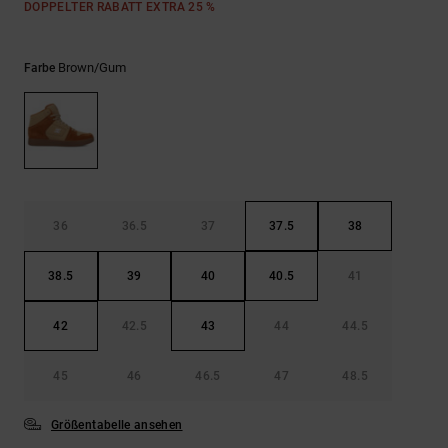
Kontaktformular.
DOPPELTER RABATT EXTRA 25 %
FAQ
ansehen
Brown/gum
Farbe
36
36.5
37
37.5
38
38.5
39
40
40.5
41
42
42.5
43
44
44.5
45
46
46.5
47
48.5
Größentabelle ansehen