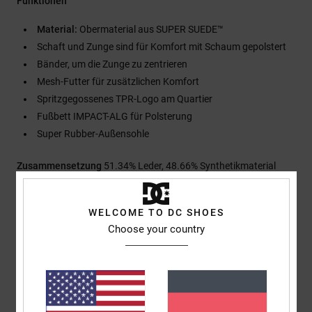
Funktionen
Material:
Obermaterial aus SUPER SUEDE™
Schaft und Zunge sind für Komfort mit Schaum gepolstert
Bänder, um die Zunge zu zentrieren
Mesh-Futter für zusätzlichen Komfort
Spritzgegossenes TPR-Logo am Quartier
Fußbett IMPACT-ALG für Polsterung
Super Rubber-Außensohle
Zusammensetzung
51.34% Leder, 48.66% Synthetikmaterial
WELCOME TO DC SHOES
Versand & Rückversand
Choose your country
Kundenbewertungen