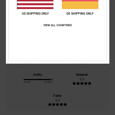
Durchschnittliche Bewertung
5.0
US SHIPPING ONLY
DE SHIPPING ONLY
/5
VIEW ALL COUNTRIES
basierend auf
1 verifizierten Bewertungen
seit Januar 2026
0% unserer Kunden empfehlen dieses Produkt
Komfort
Preis-Leistungs-Verhältnis
5.0
5.0
Größe
Material
5.0
Zu klein
Zu groß
Farbe
5.0