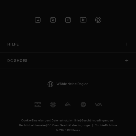
HILFE
DC SHOES
Wähle deine Region
Cookie-Einstellungen |
Datenschutzrichtlinie |
Geschäftsbedingungen |
Rechtliche Hinweise |
DC Crew Geschäftsbedingungen |
Cookie-Richtlinie
© 2026 DCShoes