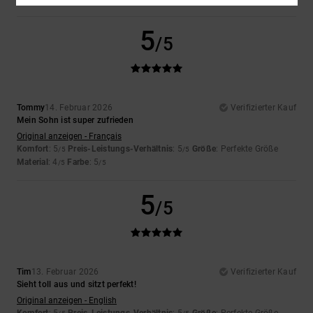
5
/5
Tommy
14. Februar 2026
Verifizierter Kauf
Mein Sohn ist super zufrieden
Original anzeigen - Français
Komfort
: 5
Preis-Leistungs-Verhältnis
: 5
Größe
: Perfekte Größe
/5
/5
Material
: 4
Farbe
: 5
/5
/5
5
/5
Tim
13. Februar 2026
Verifizierter Kauf
Sieht toll aus und sitzt perfekt!
Original anzeigen - English