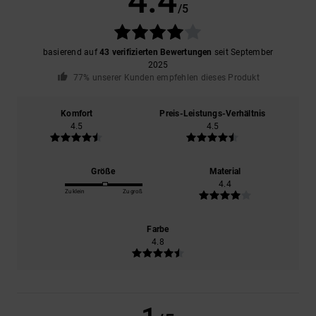
4.4
/5
basierend auf
43 verifizierten Bewertungen
seit September
2025
77% unserer Kunden empfehlen dieses Produkt
Komfort
Preis-Leistungs-Verhältnis
4.5
4.5
Größe
Material
4.4
Zu klein
Zu groß
Farbe
4.8