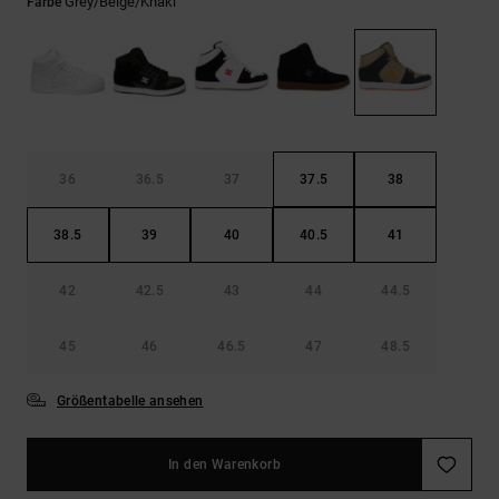
Kontaktformular.
Grey/beige/khaki
Farbe
FAQ
ansehen
36
36.5
37
37.5
38
38.5
39
40
40.5
41
42
42.5
43
44
44.5
45
46
46.5
47
48.5
Größentabelle ansehen
In den Warenkorb