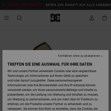
Direkt
zur
DOPPELTER RABATT*:
EXTRA 25% RABATT AUF ALLE ANGEB
Produktinformation
springen
DOPPELTER
SALE MÄNNER
ESSENTIALS
ESSENTIALS
ESSENTIALS
SKATE SHOP
SNOW SHOP FÜR
Auf meine
Schuhe
Schuhe
Sale Schuhe
Stag
Astrix
Neue Kollektio
Neue Kollektio
Caps & Hüte
Chelsea
Pixie
Neue Kollektio
Schneejacken
Court Graffik
Neue Kollektio
Neue Kollektio
Hüte & Caps
Skaterschuhe
Team
Schneejacken
Snowboard Boo
Snowboard Boo
Bestellung
RABATT
MÄNNER
zugreifen
SALE FRAUEN
HIGHLIGHTS
HIGHLIGHTS
SCHUHE
COMMUNITY
Sale Bekleidun
Snow
Sale Bekleidun
Court Graffik
Ducati
Skate
Sweatshirts
Mützen
Court Graffik
Astrix
Sneakers
Snowboardhos
Pure
Skate
T-Shirts
Mützen
Alle ansehen
Snowboardhos
Schneejacken
Snowboardjac
MÄNNER
SNOW SHOP FÜR
Fortfahren ohne zu akzeptieren
Versand
FRAUEN
SALE KINDER
SCHUHE
SCHUHE
BEKLEIDUNG
Accessoires
Sale Accessoi
Lynx
DC Command
Sneakers
T-shirts
Taschen &
Alle ansehen
DC Command
Skate
Alle ansehen
Stag
Babyschuhe
Sweatshirts &
Taschen
Snowboard Boo
Snowboardhos
Snowboardhos
TREFFEN SIE EINE AUSWAHL FÜR IHRE DATEN
FRAUEN
Rucksäcke
Hoodies
Retouren
Wir und unsere Partner verwenden Cookies oder eine vergleichbare
SNOW SHOP FÜR
Technologie, um Informationen auf Ihrem Gerät zu speichern
BEKLEIDUNG
KLEIDUNG
ACCESSOIRES
SALE SNOW
Sale Snow
Pure
Manteca
Sandalen
Hemden
Manteca
Sandalen
Sneakers
Alle ansehen
Winterschuhe
Alle ansehen
Mützen
KINDER
und/oder darauf zuzugreifen. Diese personenbezogenen
KINDER
Alle ansehen
Jacken & Mänt
Informationen (wie Ihre Browserdaten und Ihre IP-Adresse) können
Bezahlung
verwendet werden, um Ihnen personalisierte Beiträge und Inhalte zu
ACCESSOIRES
T-Shirts
Jacken & Mänt
Net
Construct
Winterschuhe
Jeans
Best Sellers
Snowboard Boo
Alle ansehen
Polarfleece &
Alle ansehen
präsentieren, um die Leistung von Werbung und Inhalten zu messen,
SKATE
Hemden
Softshells
um Werbung zu personalisieren, und um mehr über ihr Publikum zu
Geschenkkarte
erfahren, um die Produkte unserer Partner zu entwickeln und zu
Jacken & Mänt
Hoodies &
Alle ansehen
Ascend
Snowboard Boo
Jacken & Mänt
Unisex
verbessern. Sie können Ihre Wahl so einstellen, dass Sie Cookies, die
COURT GRAFFIK
Sweatshirts
Jeans & Hosen
Mützen