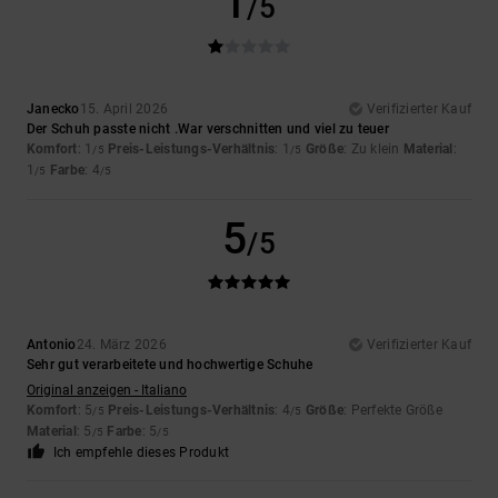
1
/5
Janecko
15. April 2026
Verifizierter Kauf
Der Schuh passte nicht .War verschnitten und viel zu teuer
Komfort
: 1
Preis-Leistungs-Verhältnis
: 1
Größe
: Zu klein
Material
:
/5
/5
1
Farbe
: 4
/5
/5
5
/5
Antonio
24. März 2026
Verifizierter Kauf
Sehr gut verarbeitete und hochwertige Schuhe
Original anzeigen - Italiano
Komfort
: 5
Preis-Leistungs-Verhältnis
: 4
Größe
: Perfekte Größe
/5
/5
Material
: 5
Farbe
: 5
/5
/5
Ich empfehle dieses Produkt