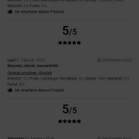
Komfort
: 5
Preis-Leistungs-Verhältnis
: 5
Größe
: Perfekte Größe
/5
/5
Material
: 5
Farbe
: 5
/5
/5
Ich empfehle dieses Produkt
5
/5
Luci
11. Februar 2026
Verifizierter Kauf
Bequem, robust, wasserdicht
Original anzeigen - English
Komfort
: 5
Preis-Leistungs-Verhältnis
: 4
Größe
: Klein
Material
: 5
/5
/5
/5
Farbe
: 5
/5
Ich empfehle dieses Produkt
5
/5
Alejandro
10. Februar 2026
Verifizierter Kauf