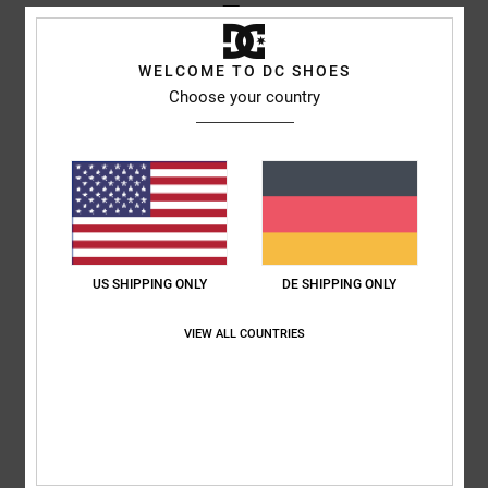
5
/5
WELCOME TO DC SHOES
Choose your country
Pedro
16. Februar 2026
Verifizierter Kauf
Sie sind bequem, schön und von guter Qualität
Original anzeigen - Castellano
Komfort
: 5
Preis-Leistungs-Verhältnis
: 4
Größe
: Groß
Material
: 5
/5
/5
/5
Farbe
: 5
/5
Ich empfehle dieses Produkt
5
US SHIPPING ONLY
DE SHIPPING ONLY
/5
VIEW ALL COUNTRIES
Samuel
15. Februar 2026
Verifizierter Kauf
Super bequem
Original anzeigen - Français
Komfort
: 4
Preis-Leistungs-Verhältnis
: 4
Material
: 4
Farbe
: 4
/5
/5
/5
/5
Ich empfehle dieses Produkt