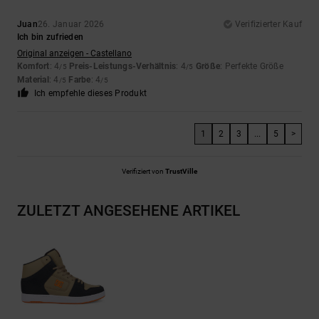
Juan
26. Januar 2026
Verifizierter Kauf
Ich bin zufrieden
Original anzeigen - Castellano
Komfort
: 4
Preis-Leistungs-Verhältnis
: 4
Größe
: Perfekte Größe
/5
/5
Material
: 4
Farbe
: 4
/5
/5
Ich empfehle dieses Produkt
1
2
3
...
5
>
Verifiziert von
TrustVille
ZULETZT ANGESEHENE ARTIKEL