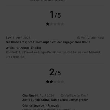
1
/5
Fay
16. April 2026
Verifizierter Kauf
Die Größe entspricht überhaupt nicht der angegebenen Größe
Original anzeigen - English
Komfort
: 1
Preis-Leistungs-Verhältnis
: 1
Größe
: Zu klein
Material
:
/5
/5
3
Farbe
: 5
/5
/5
2
/5
Charlène
16. April 2026
Verifizierter Kauf
Achte auf die Größe, wähle eine Nummer größer
Original anzeigen - Français
Größe
: Zu klein
Material
: 4
Farbe
: 3