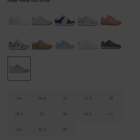
Kontaktformular.
Yellow Sun/white
Farbe
FAQ
ansehen
36
36.5
37
37.5
38
38.5
39
40
40.5
41
42
42.5
43