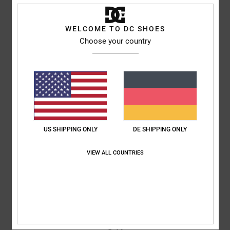
Molly
1. Juni 2026
Verifizierter Kauf
Abgesehen von der dünnen Sohle ist es ein sehr schöner und bequemer
Schuh
WELCOME TO DC SHOES
Original anzeigen - Dutch
Choose your country
Komfort
: 5
Preis-Leistungs-Verhältnis
: 4
Größe
: Perfekte Größe
/5
/5
Material
: 5
Farbe
: 5
/5
/5
Ich empfehle dieses Produkt
2
/5
US SHIPPING ONLY
DE SHIPPING ONLY
Sam
28. Mai 2026
Verifizierter Kauf
VIEW ALL COUNTRIES
Die Größe stimmt überhaupt nicht. Man muss eine ganze Größe größer
nehmen.
Original anzeigen - English
Komfort
: 1
Preis-Leistungs-Verhältnis
: 1
Größe
: Zu klein
Material
:
/5
/5
3
Farbe
: 3
/5
/5
2