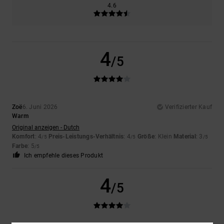
4.6
4
/5
Zoë
6. Juni 2026
Verifizierter Kauf
Warm
Original anzeigen - Dutch
Komfort
: 4
Preis-Leistungs-Verhältnis
: 4
Größe
: Klein
Material
: 3
/5
/5
/5
Farbe
: 5
/5
Ich empfehle dieses Produkt
4
/5