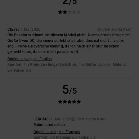
/5
Claire
27. Mai 2026
Verifizierter Kauf
Die Passform stimmt bei diesem Modell nicht. Normalerweise trage ich
Größe 5 von DC, die immer perfekt sitzt, aber diesmal nicht … viel zu
eng – reine Geldverschwendung, da ich nach einer Stunde schon
gemerkt habe, dass es nicht passen wird.
Original anzeigen - English
Komfort
: 1
Preis-Leistungs-Verhältnis
: 1
Größe
: Zu klein
Material
:
/5
/5
2
Farbe
: 3
/5
/5
5
/5
JEROME
21. Mai 2026
Verifizierter Kauf
Robust und schön
Original anzeigen - Français
Komfort
: 5
Material
: 5
Farbe
: 5
/5
/5
/5