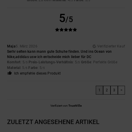
/5
/5
5
/5
Maja
5. März 2026
Verifizierter Kauf
Serhr selten kann mann gute Schuhe finden. Und ins Ocean von
Nike,addidas usw ich entscheide mich lieber für DC
Komfort
: 5
Preis-Leistungs-Verhältnis
: 5
Größe
: Perfekte Größe
/5
/5
Material
: 5
Farbe
: 5
/5
/5
Ich empfehle dieses Produkt
1
2
3
>
Verifiziert von
TrustVille
ZULETZT ANGESEHENE ARTIKEL