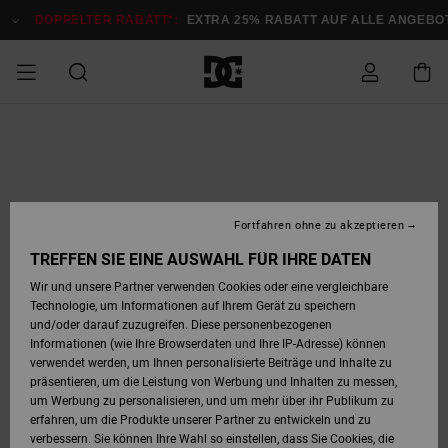
Direkt
zur
DOPPELTER RABATT*:
EXTRA 25% RABATT AUF ALLE ANGEBOTE
Produktinformation
springen
DOPPELTER
SALE MÄNNER
ESSENTIALS
ESSENTIALS
ESSENTIALS
SKATE SHOP
SNOW SHOP FÜR
Auf meine
Schuhe
Schuhe
Sale Schuhe
Stag
Astrix
Neue Kollektio
Neue Kollektio
Caps & Hüte
Chelsea
Pixie
Neue Kollektio
Schneejacken
Court Graffik
Neue Kollektio
Neue Kollektio
Hüte & Caps
Skaterschuhe
Team
Schneejacken
Snowboard Boo
Snowboard Boo
Bestellung
RABATT
MÄNNER
zugreifen
SALE FRAUEN
HIGHLIGHTS
HIGHLIGHTS
SCHUHE
COMMUNITY
Sale Bekleidun
Snow
Sale Bekleidun
Court Graffik
Ducati
Skate
Sweatshirts
Mützen
Court Graffik
Astrix
Sneakers
Snowboardhos
Pure
Skate
T-Shirts
Mützen
Alle ansehen
Snowboardhos
Schneejacken
Snowboardjac
MÄNNER
SNOW SHOP FÜR
Fortfahren ohne zu akzeptieren
Versand
FRAUEN
SALE KINDER
SCHUHE
SCHUHE
BEKLEIDUNG
Accessoires
Sale Accessoi
Lynx
DC Command
Sneakers
T-shirts
Taschen &
Alle ansehen
DC Command
Skate
Alle ansehen
Stag
Babyschuhe
Sweatshirts &
Taschen
Snowboard Boo
Snowboardhos
Snowboardhos
TREFFEN SIE EINE AUSWAHL FÜR IHRE DATEN
FRAUEN
Rucksäcke
Hoodies
Retouren
Wir und unsere Partner verwenden Cookies oder eine vergleichbare
SNOW SHOP FÜR
Technologie, um Informationen auf Ihrem Gerät zu speichern
BEKLEIDUNG
KLEIDUNG
ACCESSOIRES
SALE SNOW
Sale Snow
Pure
Manteca
Sandalen
Hemden
Manteca
Sandalen
Sneakers
Alle ansehen
Winterschuhe
Alle ansehen
Mützen
KINDER
und/oder darauf zuzugreifen. Diese personenbezogenen
KINDER
Alle ansehen
Jacken & Mänt
Informationen (wie Ihre Browserdaten und Ihre IP-Adresse) können
Bezahlung
verwendet werden, um Ihnen personalisierte Beiträge und Inhalte zu
ACCESSOIRES
T-Shirts
Jacken & Mänt
Net
Construct
Winterschuhe
Jeans
Best Sellers
Snowboard Boo
Alle ansehen
Polarfleece &
Alle ansehen
präsentieren, um die Leistung von Werbung und Inhalten zu messen,
SKATE
Hemden
Softshells
um Werbung zu personalisieren, und um mehr über ihr Publikum zu
Geschenkkarte
erfahren, um die Produkte unserer Partner zu entwickeln und zu
Jacken & Mänt
Hoodies &
Alle ansehen
Ascend
Snowboard Boo
Jacken & Mänt
Unisex
verbessern. Sie können Ihre Wahl so einstellen, dass Sie Cookies, die
COURT GRAFFIK
Sweatshirts
Jeans & Hosen
Mützen