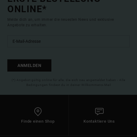
ONLINE*
Melde dich an, um immer die neuesten News und exklusive
Angebote zu erhalten.
ANMELDEN
(*) Angebot gültig online für alle, die sich neu angemeldet haben - Alle
Bedingungen findest du in deiner Willkommens-Mail
Finde einen Shop
Kontaktiere Uns