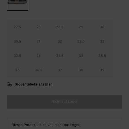
Kontaktformular.
FAQ
ansehen
27.5
28
28.5
29
30
30.5
31
32
32.5
33
33.5
34
34.5
35
35.5
36
36.5
37
38
39
Größentabelle ansehen
Nicht auf Lager
Dieses Produkt ist derzeit nicht auf Lager.