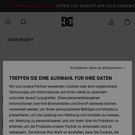
Direkt
zur
DOPPELTER RABATT*:
EXTRA 25% RABATT AUF ALLE ANGEBOT
Produktinformation
springen
DOPPELTER
AUSVERKAUFT
SALE MÄNNER
ESSENTIALS
ESSENTIALS
ESSENTIALS
SKATE SHOP
SNOW SHOP FÜR
Auf meine
Schuhe
Schuhe
Sale Schuhe
Stag
Astrix
Neue Kollektio
Neue Kollektio
Caps & Hüte
Chelsea
Pixie
Neue Kollektio
Schneejacken
Court Graffik
Neue Kollektio
Neue Kollektio
Hüte & Caps
Skaterschuhe
Team
Schneejacken
Snowboard Boo
Snowboard Boo
Bestellung
RABATT
MÄNNER
zugreifen
SALE FRAUEN
HIGHLIGHTS
HIGHLIGHTS
SCHUHE
COMMUNITY
Sale Bekleidun
Snow
Sale Bekleidun
Court Graffik
Ducati
Skate
Sweatshirts
Mützen
Court Graffik
Astrix
Sneakers
Snowboardhos
Pure
Skate
T-Shirts
Mützen
Alle ansehen
Snowboardhos
Schneejacken
Snowboardjac
MÄNNER
SNOW SHOP FÜR
Fortfahren ohne zu akzeptieren
Versand
FRAUEN
SALE KINDER
SCHUHE
SCHUHE
BEKLEIDUNG
Accessoires
Sale Accessoi
Lynx
DC Command
Sneakers
T-shirts
Taschen &
Alle ansehen
DC Command
Skate
Alle ansehen
Stag
Babyschuhe
Sweatshirts &
Taschen
Snowboard Boo
Snowboardhos
Snowboardhos
TREFFEN SIE EINE AUSWAHL FÜR IHRE DATEN
FRAUEN
Rucksäcke
Hoodies
Retouren
Wir und unsere Partner verwenden Cookies oder eine vergleichbare
SNOW SHOP FÜR
Technologie, um Informationen auf Ihrem Gerät zu speichern
BEKLEIDUNG
KLEIDUNG
ACCESSOIRES
SALE SNOW
Sale Snow
Pure
Manteca
Sandalen
Hemden
Manteca
Sandalen
Sneakers
Alle ansehen
Winterschuhe
Alle ansehen
Mützen
KINDER
und/oder darauf zuzugreifen. Diese personenbezogenen
KINDER
Alle ansehen
Jacken & Mänt
Informationen (wie Ihre Browserdaten und Ihre IP-Adresse) können
Bezahlung
verwendet werden, um Ihnen personalisierte Beiträge und Inhalte zu
ACCESSOIRES
T-Shirts
Jacken & Mänt
Net
Construct
Winterschuhe
Jeans
Best Sellers
Snowboard Boo
Alle ansehen
Polarfleece &
Alle ansehen
präsentieren, um die Leistung von Werbung und Inhalten zu messen,
SKATE
Hemden
Softshells
um Werbung zu personalisieren, und um mehr über ihr Publikum zu
Geschenkkarte
erfahren, um die Produkte unserer Partner zu entwickeln und zu
Jacken & Mänt
Hoodies &
Alle ansehen
Ascend
Snowboard Boo
Jacken & Mänt
Unisex
verbessern. Sie können Ihre Wahl so einstellen, dass Sie Cookies, die
COURT GRAFFIK
Sweatshirts
Jeans & Hosen
Mützen