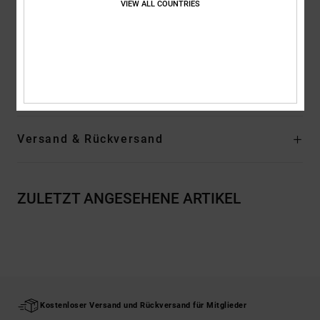
VIEW ALL COUNTRIES
EVA-Einlegesohle
Die unverkennbare Pill-Pattern-Lauffläche von DC
Zusammensetzung
Obermaterial: Leder / Futter: Textil /
Außensohle: Gummi
Versand & Rückversand
ZULETZT ANGESEHENE ARTIKEL
Kostenloser Versand und Rückversand für Mitglieder