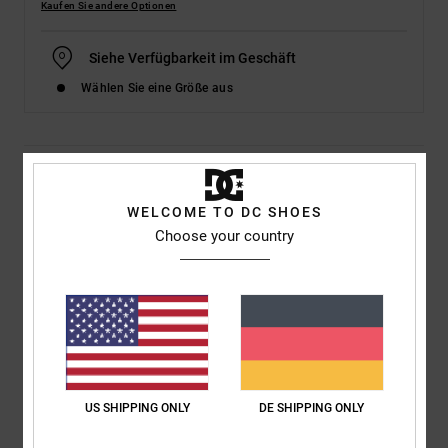
Kaufen Sie andere Optionen
Siehe Verfügbarkeit im Geschäft
Wählen Sie eine Größe aus
Details & Funktionen
WELCOME TO DC SHOES
Kinder Grau Lederschuhe
Choose your country
Style
ADBS100269
Farbcode
xssn
Funktionen
Obermaterial aus Leder, Nubuk, Wildleder oder Mesh
Vorgeformtes TPR Quarter-Logo
Schuhkragen und Zunge, die für extra Komfort und
US SHIPPING ONLY
DE SHIPPING ONLY
Unterstützung mit Schaum gepolstert sind
Mesh-Futter für zusätzlichen Komfort