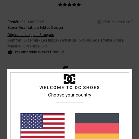
Frédéric
21. Mai 2026
Verifizierter Kauf
Super Qualität, perfektes Design
Original anzeigen - Français
Komfort
: 5
Preis-Leistungs-Verhältnis
: 5
Größe
: Perfekte Größe
/5
/5
Material
: 5
Farbe
: 5
/5
/5
Ich empfehle dieses Produkt
5
/5
WELCOME TO DC SHOES
Choose your country
Samuel
11. Mai 2026
Verifizierter Kauf
Ein sehr gutes Board für die Steuerung
Original anzeigen - Français
Komfort
: 5
Preis-Leistungs-Verhältnis
: 4
Größe
: Perfekte Größe
/5
/5
Material
: 5
Farbe
: 4
/5
/5
Ich empfehle dieses Produkt