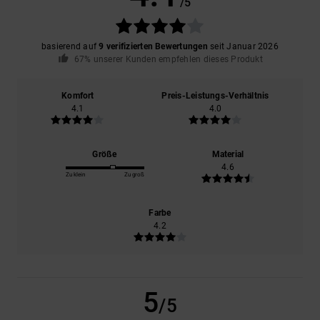
/5
basierend auf
9 verifizierten Bewertungen
seit Januar 2026
67% unserer Kunden empfehlen dieses Produkt
Komfort
Preis-Leistungs-Verhältnis
4.1
4.0
Größe
Material
4.6
Zu klein
Zu groß
Farbe
4.2
5
/5