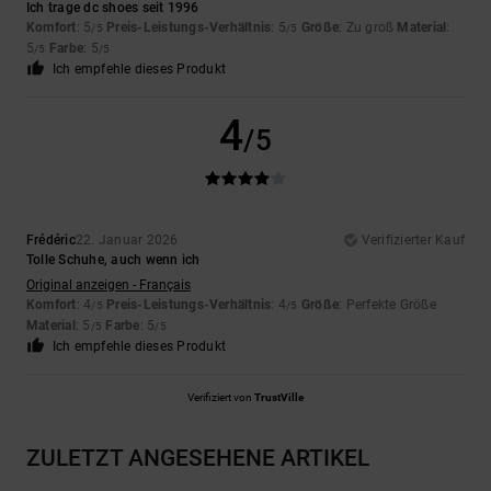
Ich trage dc shoes seit 1996
Komfort
: 5
Preis-Leistungs-Verhältnis
: 5
Größe
: Zu groß
Material
:
/5
/5
5
Farbe
: 5
/5
/5
Ich empfehle dieses Produkt
4
/5
Frédéric
22. Januar 2026
Verifizierter Kauf
Tolle Schuhe, auch wenn ich
Original anzeigen - Français
Komfort
: 4
Preis-Leistungs-Verhältnis
: 4
Größe
: Perfekte Größe
/5
/5
Material
: 5
Farbe
: 5
/5
/5
Ich empfehle dieses Produkt
Verifiziert von
TrustVille
ZULETZT ANGESEHENE ARTIKEL