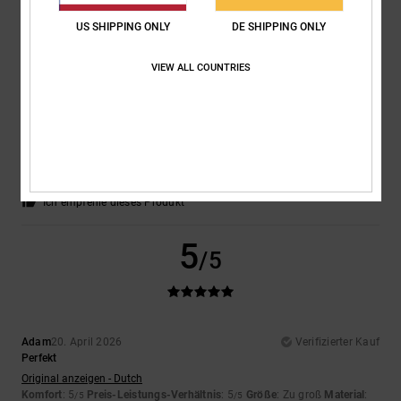
5
US SHIPPING ONLY
DE SHIPPING ONLY
/5
VIEW ALL COUNTRIES
David
23. April 2026
Verifizierter Kauf
Genau das Richtige für mich.
Original anzeigen - Castellano
Komfort
: 5
Preis-Leistungs-Verhältnis
: 5
Größe
: Perfekte Größe
/5
/5
Material
: 5
Farbe
: 5
/5
/5
Ich empfehle dieses Produkt
5
/5
Adam
20. April 2026
Verifizierter Kauf
Perfekt
Original anzeigen - Dutch
Komfort
: 5
Preis-Leistungs-Verhältnis
: 5
Größe
: Zu groß
Material
:
/5
/5