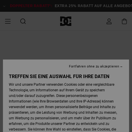
Direkt
zur
DOPPELTER RABATT*:
EXTRA 25% RABATT AUF ALLE ANGEBOTE
Produktinformation
springen
DOPPELTER
SALE MÄNNER
ESSENTIALS
ESSENTIALS
ESSENTIALS
SKATE SHOP
SNOW SHOP FÜR
Auf meine
Schuhe
Schuhe
Sale Schuhe
Stag
Astrix
Neue Kollektio
Neue Kollektio
Caps & Hüte
Chelsea
Pixie
Neue Kollektio
Schneejacken
Court Graffik
Neue Kollektio
Neue Kollektio
Hüte & Caps
Skaterschuhe
Team
Schneejacken
Snowboard Boo
Snowboard Boo
Bestellung
RABATT
MÄNNER
zugreifen
SALE FRAUEN
HIGHLIGHTS
HIGHLIGHTS
SCHUHE
COMMUNITY
Sale Bekleidun
Snow
Sale Bekleidun
Court Graffik
Ducati
Skate
Sweatshirts
Mützen
Court Graffik
Astrix
Sneakers
Snowboardhos
Pure
Skate
T-Shirts
Mützen
Alle ansehen
Snowboardhos
Schneejacken
Snowboardjac
MÄNNER
SNOW SHOP FÜR
Fortfahren ohne zu akzeptieren
Versand
FRAUEN
SALE KINDER
SCHUHE
SCHUHE
BEKLEIDUNG
Accessoires
Sale Accessoi
Lynx
DC Command
Sneakers
T-shirts
Taschen &
Alle ansehen
DC Command
Skate
Alle ansehen
Stag
Babyschuhe
Sweatshirts &
Taschen
Snowboard Boo
Snowboardhos
Snowboardhos
TREFFEN SIE EINE AUSWAHL FÜR IHRE DATEN
FRAUEN
Rucksäcke
Hoodies
Retouren
Wir und unsere Partner verwenden Cookies oder eine vergleichbare
SNOW SHOP FÜR
Technologie, um Informationen auf Ihrem Gerät zu speichern
BEKLEIDUNG
KLEIDUNG
ACCESSOIRES
SALE SNOW
Sale Snow
Pure
Manteca
Sandalen
Hemden
Manteca
Sandalen
Sneakers
Alle ansehen
Winterschuhe
Alle ansehen
Mützen
KINDER
und/oder darauf zuzugreifen. Diese personenbezogenen
KINDER
Alle ansehen
Jacken & Mänt
Informationen (wie Ihre Browserdaten und Ihre IP-Adresse) können
Bezahlung
verwendet werden, um Ihnen personalisierte Beiträge und Inhalte zu
ACCESSOIRES
T-Shirts
Jacken & Mänt
Net
Construct
Winterschuhe
Jeans
Best Sellers
Snowboard Boo
Alle ansehen
Polarfleece &
Alle ansehen
präsentieren, um die Leistung von Werbung und Inhalten zu messen,
SKATE
Hemden
Softshells
um Werbung zu personalisieren, und um mehr über ihr Publikum zu
Geschenkkarte
erfahren, um die Produkte unserer Partner zu entwickeln und zu
Jacken & Mänt
Hoodies &
Alle ansehen
Ascend
Snowboard Boo
Jacken & Mänt
Unisex
verbessern. Sie können Ihre Wahl so einstellen, dass Sie Cookies, die
COURT GRAFFIK
Sweatshirts
Jeans & Hosen
Mützen