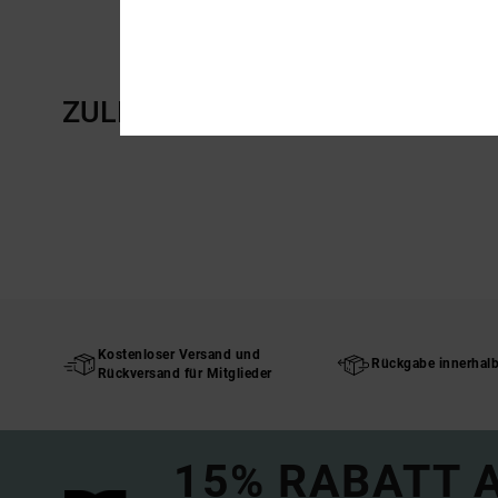
ZULETZT ANGESEHENE ARTIKE
Kostenloser Versand und
Rückgabe innerhal
Rückversand für Mitglieder
15% RABATT A