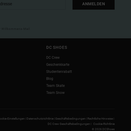
ANMELDEN
ner Willkommens-Mail
DC SHOES
DC Crew
Geschenkkarte
Studentenrabatt
Blog
Team Skate
Team Snow
ookie-Einstellungen |
Datenschutzrichtlinie |
Geschäftsbedingungen |
Rechtliche Hinweise |
DC Crew Geschäftsbedingungen |
Cookie-Richtlinie
© 2026 DCShoes