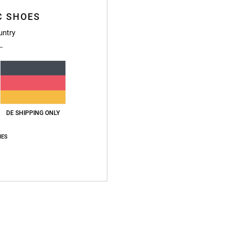
Deta
C SHOES
Männe
untry
Style
Funkt
K
St
DE SHIPPING ONLY
D
Vi
IES
V
L
P
Zusa