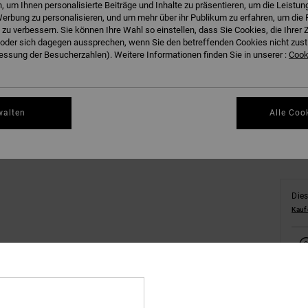
 um Ihnen personalisierte Beiträge und Inhalte zu präsentieren, um die Leistu
erbung zu personalisieren, und um mehr über ihr Publikum zu erfahren, um die 
 zu verbessern. Sie können Ihre Wahl so einstellen, dass Sie Cookies, die Ihre
der sich dagegen aussprechen, wenn Sie den betreffenden Cookies nicht zust
ssung der Besucherzahlen). Weitere Informationen finden Sie in unserer :
Cooki
Gr
walten
Alle Coo
Dies
Kauf