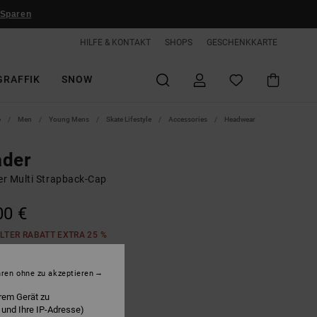
 Sparen
HILFE & KONTAKT
SHOPS
GESCHENKKARTE
GRAFFIK
SNOW
e
Men
Young Mens
Skate Lifestyle
Accessories
Headwear
ader
r Multi Strapback-Cap
00 €
LTER RABATT EXTRA 25 %
hren ohne zu akzeptieren
etiver
rem Gerät zu
 und Ihre IP-Adresse)