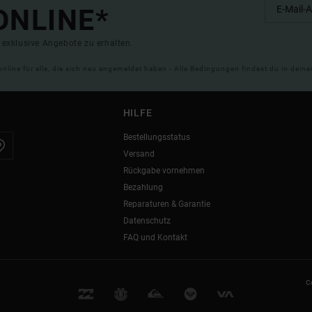
ONLINE*
exklusive Angebote zu erhalten.
online für alle, die sich neu angemeldet haben - Alle Bedingungen findest du in dei
HILFE
Bestellungsstatus
Versand
Rückgabe vornehmen
Bezahlung
Reparaturen & Garantie
Datenschutz
FAQ und Kontakt
C