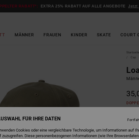
PPELTER RABATT*:
EXTRA 25% RABATT AUF ALLE ANGEBOTE
Jetzt
TT
MÄNNER
FRAUEN
KINDER
SKATE
COURT 
Startseit
Cap
Lo
Männe
35,
DOPPE
 AUSWAHL FÜR IHRE DATEN
Fortfa
V
Farbe
erwenden Cookies oder eine vergleichbare Technologie, um Informationen auf Ih
f zuzugreifen. Diese personenbezogenen Informationen (wie Ihre Browserdaten