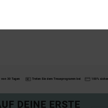
Vers
L
b von 30 Tagen
Treten Sie dem Treueprogramm bei
100% siche
UF DEINE ERSTE