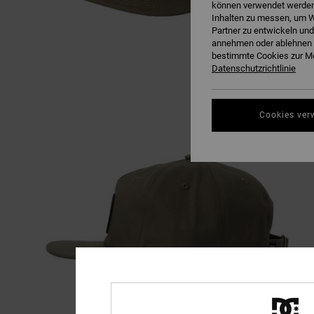
können verwendet werden,
Inhalten zu messen, um W
Partner zu entwickeln und
annehmen oder ablehnen o
bestimmte Cookies zur Me
Datenschutzrichtlinie
Cookies ver