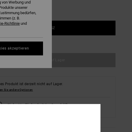
ng von Werbung und
Produkte unserer
r Zustimmung bedürfen,
immen (z. B.
e-Richtlinie
und
1SZ
ößentabelle ansehen
kies akzeptieren
Nicht auf Lager
es Produkt ist derzeit nicht auf Lager.
en Sie andere Optionen
Siehe Verfügbarkeit im Geschäft
Meinen Laden auswählen