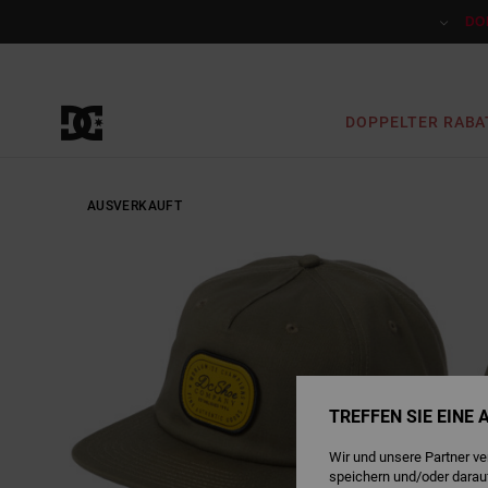
Direkt
zur
DO
Produktinformation
springen
DOPPELTER RABA
AUSVERKAUFT
TREFFEN SIE EINE
Wir und unsere Partner v
speichern und/oder darau