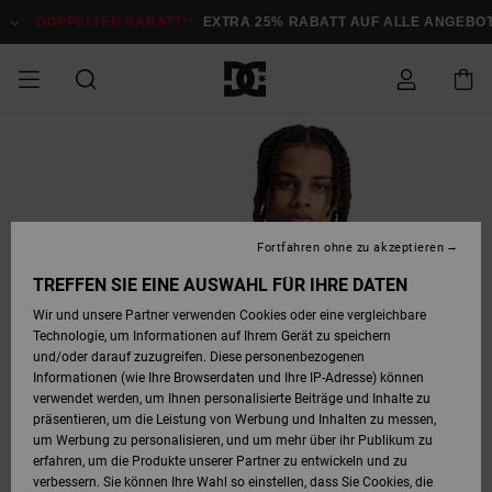
Direkt
zur
DOPPELTER RABATT*:
EXTRA 25% RABATT AUF ALLE ANGEBOTE
Produktinformation
springen
DOPPELTER
SALE MÄNNER
ESSENTIALS
ESSENTIALS
ESSENTIALS
SKATE SHOP
SNOW SHOP FÜR
Auf meine
Schuhe
Schuhe
Sale Schuhe
Stag
Astrix
Neue Kollektio
Neue Kollektio
Caps & Hüte
Chelsea
Pixie
Neue Kollektio
Schneejacken
Court Graffik
Neue Kollektio
Neue Kollektio
Hüte & Caps
Skaterschuhe
Team
Schneejacken
Snowboard Boo
Snowboard Boo
Bestellung
RABATT
MÄNNER
zugreifen
SALE FRAUEN
HIGHLIGHTS
HIGHLIGHTS
SCHUHE
COMMUNITY
Sale Bekleidun
Snow
Sale Bekleidun
Court Graffik
Ducati
Skate
Sweatshirts
Mützen
Court Graffik
Astrix
Sneakers
Snowboardhos
Pure
Skate
T-Shirts
Mützen
Alle ansehen
Snowboardhos
Schneejacken
Snowboardjac
MÄNNER
SNOW SHOP FÜR
Fortfahren ohne zu akzeptieren
Versand
FRAUEN
SALE KINDER
SCHUHE
SCHUHE
BEKLEIDUNG
Accessoires
Sale Accessoi
Lynx
DC Command
Sneakers
T-shirts
Taschen &
Alle ansehen
DC Command
Skate
Alle ansehen
Stag
Babyschuhe
Sweatshirts &
Taschen
Snowboard Boo
Snowboardhos
Snowboardhos
TREFFEN SIE EINE AUSWAHL FÜR IHRE DATEN
FRAUEN
Rucksäcke
Hoodies
Retouren
Wir und unsere Partner verwenden Cookies oder eine vergleichbare
SNOW SHOP FÜR
Technologie, um Informationen auf Ihrem Gerät zu speichern
BEKLEIDUNG
KLEIDUNG
ACCESSOIRES
SALE SNOW
Sale Snow
Pure
Manteca
Sandalen
Hemden
Manteca
Sandalen
Sneakers
Alle ansehen
Winterschuhe
Alle ansehen
Mützen
KINDER
und/oder darauf zuzugreifen. Diese personenbezogenen
KINDER
Alle ansehen
Jacken & Mänt
Informationen (wie Ihre Browserdaten und Ihre IP-Adresse) können
Bezahlung
verwendet werden, um Ihnen personalisierte Beiträge und Inhalte zu
ACCESSOIRES
T-Shirts
Jacken & Mänt
Net
Construct
Winterschuhe
Jeans
Best Sellers
Snowboard Boo
Alle ansehen
Polarfleece &
Alle ansehen
präsentieren, um die Leistung von Werbung und Inhalten zu messen,
SKATE
Hemden
Softshells
um Werbung zu personalisieren, und um mehr über ihr Publikum zu
Geschenkkarte
erfahren, um die Produkte unserer Partner zu entwickeln und zu
Jacken & Mänt
Hoodies &
Alle ansehen
Ascend
Snowboard Boo
Jacken & Mänt
Unisex
verbessern. Sie können Ihre Wahl so einstellen, dass Sie Cookies, die
COURT GRAFFIK
Sweatshirts
Jeans & Hosen
Mützen