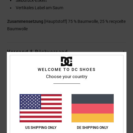
Siebdruck-Etikett
Vertikales Label am Saum
Zusammensetzung
[Hauptstoff] 75 % Baumwolle, 25 % recycelte
Baumwolle
Versand & Rückversand
WELCOME TO DC SHOES
Kundenbewertungen
Choose your country
Durchschnittliche Bewertung
4.0
/5
US SHIPPING ONLY
DE SHIPPING ONLY
basierend auf
1 verifizierten Bewertungen
seit Mai 2026