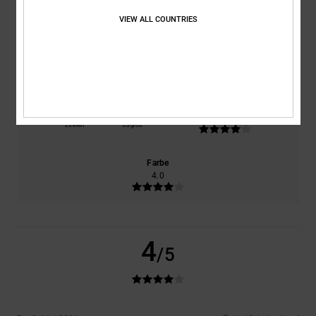
0% unserer Kunden empfehlen dieses Produkt
VIEW ALL COUNTRIES
Komfort
Preis-Leistungs-Verhältnis
4.0
4.0
Größe
Material
4.0
Zu klein
Zu groß
Farbe
4.0
4
/5