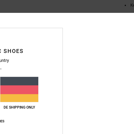
K
Zusa
Elasta
Vers
C SHOES
untry
DE SHIPPING ONLY
IES