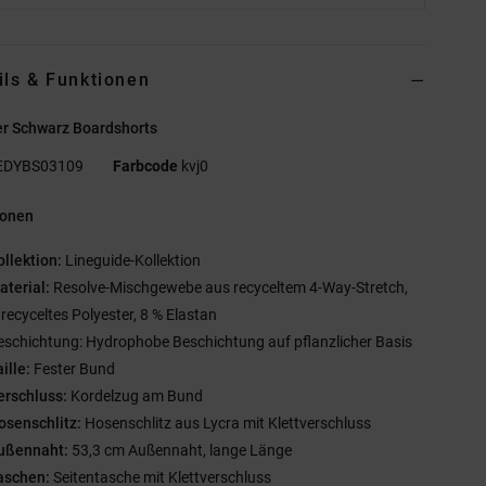
ils & Funktionen
r Schwarz Boardshorts
EDYBS03109
Farbcode
kvj0
ionen
ollektion:
Lineguide-Kollektion
aterial:
Resolve-Mischgewebe aus recyceltem 4-Way-Stretch,
recyceltes Polyester, 8 % Elastan
eschichtung: Hydrophobe Beschichtung auf pflanzlicher Basis
ille:
Fester Bund
erschluss:
Kordelzug am Bund
osenschlitz:
Hosenschlitz aus Lycra mit Klettverschluss
ußennaht:
53,3 cm Außennaht, lange Länge
aschen:
Seitentasche mit Klettverschluss