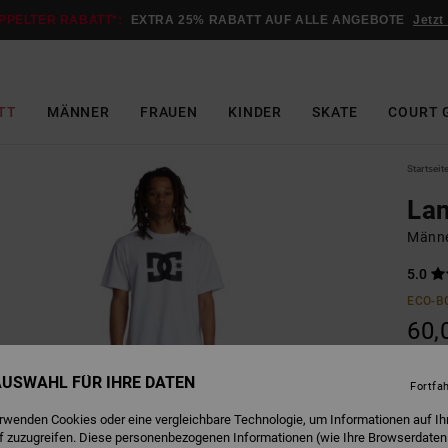
PPELTER RABATT*:
EXTRA 25% RABATT AUF ALLE ANGEBOTE
Jetzt
TT
MÄNNER
FRAUEN
KINDER
SKATE
COURT 
Startseit
Lan
Männe
5.0
ECO-B
60,
 AUSWAHL FÜR IHRE DATEN
Fortfa
B
Farbe
erwenden Cookies oder eine vergleichbare Technologie, um Informationen auf Ih
f zuzugreifen. Diese personenbezogenen Informationen (wie Ihre Browserdaten