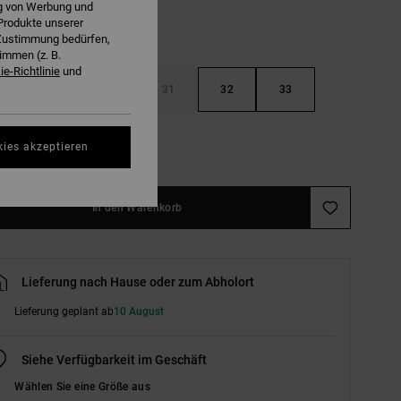
ng von Werbung und
Produkte unserer
r Zustimmung bedürfen,
immen (z. B.
e-Richtlinie
und
29
30
31
32
33
36
38
kies akzeptieren
In den Warenkorb
Lieferung nach Hause oder zum Abholort
Lieferung geplant ab
10 August
Siehe Verfügbarkeit im Geschäft
Wählen Sie eine Größe aus