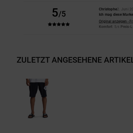
5
Christophe
2. Juni 2
/5
Ich mag diese Marke
Original anzeigen - F
Komfort
: 5
Preis-L
/5
ZULETZT ANGESEHENE ARTIKE