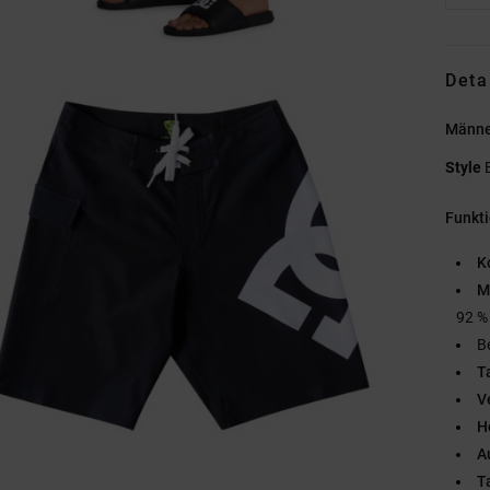
Deta
Männe
Style
Funkt
K
M
92 % 
B
Ta
V
H
A
T