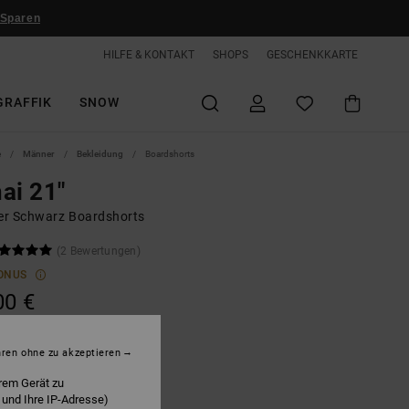
 Sparen
HILFE & KONTAKT
SHOPS
GESCHENKKARTE
GRAFFIK
SNOW
e
Männer
Bekleidung
Boardshorts
ai 21"
r Schwarz Boardshorts
(2 Bewertungen)
ONUS
00 €
hren ohne zu akzeptieren
lack
rem Gerät zu
 und Ihre IP-Adresse)