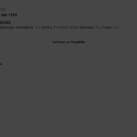
026
 seit 1996
rançais
eistungs-Verhältnis
: 3
Größe
: Perfekte Größe
Material
: 5
Farbe
: 5
/5
/5
/5
Verifiziert von
TrustVille
L