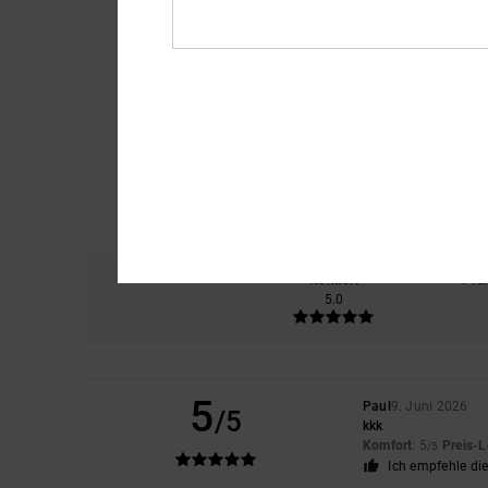
Komfort
Prei
5.0
5
Paul
9. Juni 2026
/5
kkk
Komfort
: 5
Preis-L
/5
Ich empfehle di