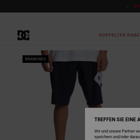
Direkt
zur
DO
Produktinformation
springen
DOPPELTER RABA
BRANDNEU
TREFFEN SIE EINE
Wir und unsere Partner v
speichern und/oder darau