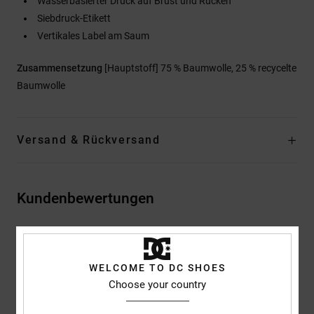
Wasserbasierter Druck auf Brust und Rücken
Siebdruck-Etikett
Vertikales Label am Saum
Zusammensetzung
[Hauptstoff] 75 % Baumwolle, 25 % recycelte
Baumwolle
Versand & Rückversand
Kundenbewertungen
Durchschnittliche Bewertung
5.0
WELCOME TO DC SHOES
Choose your country
/5