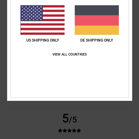
basierend auf
2 verifizierten Bewertungen
seit Juni 2026
100% unserer Kunden empfehlen dieses Produkt
Komfort
Preis-Leistungs-Verhältnis
5.0
5.0
US SHIPPING ONLY
DE SHIPPING ONLY
Größe
Material
VIEW ALL COUNTRIES
5.0
Zu klein
Zu groß
Farbe
5.0
5
/5