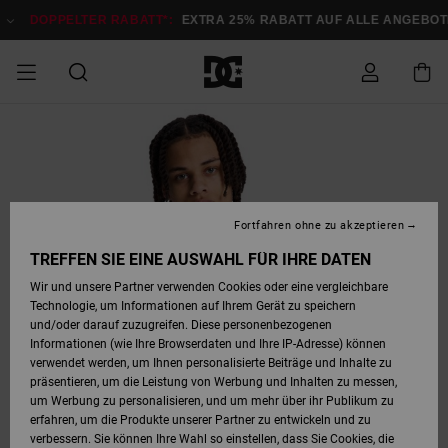
Direkt
zur
DOPPELTER RABATT*:
EXTRA 25% RABATT AUF ALLE ANGEB
Produktinformation
springen
DOPPELTER
SALE MÄNNER
ESSENTIALS
ESSENTIALS
ESSENTIALS
SKATE SHOP
SNOW SHOP FÜR
Auf meine
Schuhe
Schuhe
Sale Schuhe
Stag
Astrix
Neue Kollektio
Neue Kollektio
Caps & Hüte
Chelsea
Pixie
Neue Kollektio
Schneejacken
Court Graffik
Neue Kollektio
Neue Kollektio
Hüte & Caps
Skaterschuhe
Team
Schneejacken
Snowboard Boo
Snowboard Boo
Bestellung
RABATT
MÄNNER
zugreifen
SALE FRAUEN
HIGHLIGHTS
HIGHLIGHTS
SCHUHE
COMMUNITY
Sale Bekleidun
Snow
Sale Bekleidun
Court Graffik
Ducati
Skate
Sweatshirts
Mützen
Court Graffik
Astrix
Sneakers
Snowboardhos
Pure
Skate
T-Shirts
Mützen
Alle ansehen
Snowboardhos
Schneejacken
Snowboardjac
MÄNNER
SNOW SHOP FÜR
Fortfahren ohne zu akzeptieren
Versand
FRAUEN
SALE KINDER
SCHUHE
SCHUHE
BEKLEIDUNG
Accessoires
Sale Accessoi
Lynx
DC Command
Sneakers
T-shirts
Taschen &
Alle ansehen
DC Command
Skate
Alle ansehen
Stag
Babyschuhe
Sweatshirts &
Taschen
Snowboard Boo
Snowboardhos
Snowboardhos
TREFFEN SIE EINE AUSWAHL FÜR IHRE DATEN
FRAUEN
Rucksäcke
Hoodies
Retouren
Wir und unsere Partner verwenden Cookies oder eine vergleichbare
SNOW SHOP FÜR
Technologie, um Informationen auf Ihrem Gerät zu speichern
BEKLEIDUNG
KLEIDUNG
ACCESSOIRES
SALE SNOW
Sale Snow
Pure
Manteca
Sandalen
Hemden
Manteca
Sandalen
Sneakers
Alle ansehen
Winterschuhe
Alle ansehen
Mützen
KINDER
und/oder darauf zuzugreifen. Diese personenbezogenen
KINDER
Alle ansehen
Jacken & Mänt
Informationen (wie Ihre Browserdaten und Ihre IP-Adresse) können
Bezahlung
verwendet werden, um Ihnen personalisierte Beiträge und Inhalte zu
ACCESSOIRES
T-Shirts
Jacken & Mänt
Net
Construct
Winterschuhe
Jeans
Best Sellers
Snowboard Boo
Alle ansehen
Polarfleece &
Alle ansehen
präsentieren, um die Leistung von Werbung und Inhalten zu messen,
SKATE
Hemden
Softshells
um Werbung zu personalisieren, und um mehr über ihr Publikum zu
Geschenkkarte
erfahren, um die Produkte unserer Partner zu entwickeln und zu
Jacken & Mänt
Hoodies &
Alle ansehen
Ascend
Snowboard Boo
Jacken & Mänt
Unisex
verbessern. Sie können Ihre Wahl so einstellen, dass Sie Cookies, die
COURT GRAFFIK
Sweatshirts
Jeans & Hosen
Mützen