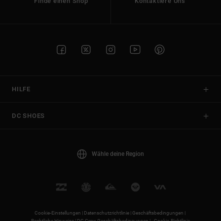
Finde einen Shop
Kontaktiere Uns
HILFE
DC SHOES
Wähle deine Region
Cookie-Einstellungen |
Datenschutzrichtlinie |
Geschäftsbedingungen |
Rechtliche Hinweise |
DC Crew Geschäftsbedingungen |
Cookie-Richtlinie