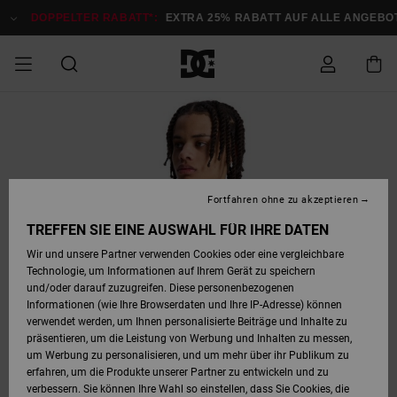
Direkt
zur
DOPPELTER RABATT*:
EXTRA 25% RABATT AUF ALLE ANGEBOTE
Produktinformation
springen
DOPPELTER
SALE MÄNNER
ESSENTIALS
ESSENTIALS
ESSENTIALS
SKATE SHOP
SNOW SHOP FÜR
Auf meine
Schuhe
Schuhe
Sale Schuhe
Stag
Astrix
Neue Kollektio
Neue Kollektio
Caps & Hüte
Chelsea
Pixie
Neue Kollektio
Schneejacken
Court Graffik
Neue Kollektio
Neue Kollektio
Hüte & Caps
Skaterschuhe
Team
Schneejacken
Snowboard Boo
Snowboard Boo
Bestellung
RABATT
MÄNNER
zugreifen
SALE FRAUEN
HIGHLIGHTS
HIGHLIGHTS
SCHUHE
COMMUNITY
Sale Bekleidun
Snow
Sale Bekleidun
Court Graffik
Ducati
Skate
Sweatshirts
Mützen
Court Graffik
Astrix
Sneakers
Snowboardhos
Pure
Skate
T-Shirts
Mützen
Alle ansehen
Snowboardhos
Schneejacken
Snowboardjac
MÄNNER
SNOW SHOP FÜR
Fortfahren ohne zu akzeptieren
Versand
FRAUEN
SALE KINDER
SCHUHE
SCHUHE
BEKLEIDUNG
Accessoires
Sale Accessoi
Lynx
DC Command
Sneakers
T-shirts
Taschen &
Alle ansehen
DC Command
Skate
Alle ansehen
Stag
Babyschuhe
Sweatshirts &
Taschen
Snowboard Boo
Snowboardhos
Snowboardhos
TREFFEN SIE EINE AUSWAHL FÜR IHRE DATEN
FRAUEN
Rucksäcke
Hoodies
Retouren
Wir und unsere Partner verwenden Cookies oder eine vergleichbare
SNOW SHOP FÜR
Technologie, um Informationen auf Ihrem Gerät zu speichern
BEKLEIDUNG
KLEIDUNG
ACCESSOIRES
SALE SNOW
Sale Snow
Pure
Manteca
Sandalen
Hemden
Manteca
Sandalen
Sneakers
Alle ansehen
Winterschuhe
Alle ansehen
Mützen
KINDER
und/oder darauf zuzugreifen. Diese personenbezogenen
KINDER
Alle ansehen
Jacken & Mänt
Informationen (wie Ihre Browserdaten und Ihre IP-Adresse) können
Bezahlung
verwendet werden, um Ihnen personalisierte Beiträge und Inhalte zu
ACCESSOIRES
T-Shirts
Jacken & Mänt
Net
Construct
Winterschuhe
Jeans
Best Sellers
Snowboard Boo
Alle ansehen
Polarfleece &
Alle ansehen
präsentieren, um die Leistung von Werbung und Inhalten zu messen,
SKATE
Hemden
Softshells
um Werbung zu personalisieren, und um mehr über ihr Publikum zu
Geschenkkarte
erfahren, um die Produkte unserer Partner zu entwickeln und zu
Jacken & Mänt
Hoodies &
Alle ansehen
Ascend
Snowboard Boo
Jacken & Mänt
Unisex
verbessern. Sie können Ihre Wahl so einstellen, dass Sie Cookies, die
COURT GRAFFIK
Sweatshirts
Jeans & Hosen
Mützen