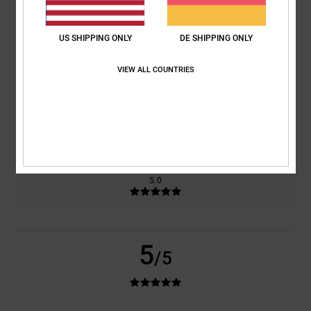
basierend auf
2 verifizierten Bewertungen
seit Juni 2026
100% unserer Kunden empfehlen dieses Produkt
US SHIPPING ONLY
DE SHIPPING ONLY
Komfort
Preis-Leistungs-Verhältnis
5.0
5.0
VIEW ALL COUNTRIES
Größe
Material
5.0
Zu klein
Zu groß
Farbe
5.0
5
/5