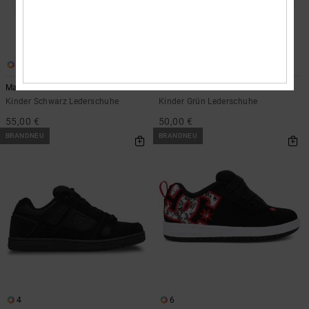
6
3
Manteca 4 V
Pure
Kinder Schwarz Lederschuhe
Kinder Grün Lederschuhe
55,00 €
50,00 €
BRANDNEU
BRANDNEU
4
6