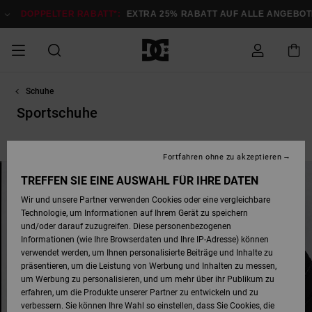
Direkt
zur
LTER RABATT*:
EXTRA 25% RABATT AUF ALLE ANGEBOTE
Jetzt Sp
Produkt
Auswahl
springen
Schuhe
DOPPELTER
SALE MÄNNER
ESSENTIALS
ESSENTIALS
ESSENTIALS
SKATE SHOP
SNOW SHOP FÜR
Auf meine
Schuhe
Schuhe
Sale Schuhe
Stag
Astrix
Neue Kollektio
Neue Kollektio
Caps & Hüte
Chelsea
Pixie
Neue Kollektio
Schneejacken
Court Graffik
Neue Kollektio
Neue Kollektio
Hüte & Caps
Skaterschuhe
Team
Schneejacken
Snowboard Boo
Snowboard Boo
Bestellung
RABATT
MÄNNER
Sportschuhe
zugreifen
SALE FRAUEN
HIGHLIGHTS
HIGHLIGHTS
SCHUHE
COMMUNITY
Sale Bekleidun
Snow
Sale Bekleidun
Court Graffik
Ducati
Skate
Sweatshirts
Mützen
Court Graffik
Astrix
Sneakers
Snowboardhos
Pure
Skate
T-Shirts
Mützen
Alle ansehen
Snowboardhos
Schneejacken
Snowboardjac
Neue Kollektion
Skate
Babyschuhe
Sneakers
Alle a
MÄNNER
SNOW SHOP FÜR
Fortfahren ohne zu akzeptieren
Versand
FRAUEN
SALE KINDER
SCHUHE
SCHUHE
BEKLEIDUNG
Accessoires
Sale Accessoi
Lynx
DC Command
Sneakers
T-shirts
Taschen &
Alle ansehen
DC Command
Skate
Alle ansehen
Stag
Babyschuhe
Sweatshirts &
Taschen
Snowboard Boo
Snowboardhos
Snowboardhos
TREFFEN SIE EINE AUSWAHL FÜR IHRE DATEN
FRAUEN
Rucksäcke
Hoodies
Retouren
Wir und unsere Partner verwenden Cookies oder eine vergleichbare
SNOW SHOP FÜR
Technologie, um Informationen auf Ihrem Gerät zu speichern
BEKLEIDUNG
KLEIDUNG
ACCESSOIRES
SALE SNOW
Sale Snow
Pure
Manteca
Sandalen
Hemden
Manteca
Sandalen
Sneakers
Alle ansehen
Winterschuhe
Alle ansehen
Mützen
KINDER
und/oder darauf zuzugreifen. Diese personenbezogenen
KINDER
Alle ansehen
Jacken & Mänt
Informationen (wie Ihre Browserdaten und Ihre IP-Adresse) können
Bezahlung
verwendet werden, um Ihnen personalisierte Beiträge und Inhalte zu
ACCESSOIRES
T-Shirts
Jacken & Mänt
Net
Construct
Winterschuhe
Jeans
Best Sellers
Snowboard Boo
Alle ansehen
Polarfleece &
Alle ansehen
präsentieren, um die Leistung von Werbung und Inhalten zu messen,
SKATE
Hemden
Softshells
um Werbung zu personalisieren, und um mehr über ihr Publikum zu
Geschenkkarte
erfahren, um die Produkte unserer Partner zu entwickeln und zu
Jacken & Mänt
Hoodies &
Alle ansehen
Ascend
Snowboard Boo
Jacken & Mänt
Unisex
verbessern. Sie können Ihre Wahl so einstellen, dass Sie Cookies, die
COURT GRAFFIK
Sweatshirts
Jeans & Hosen
Mützen