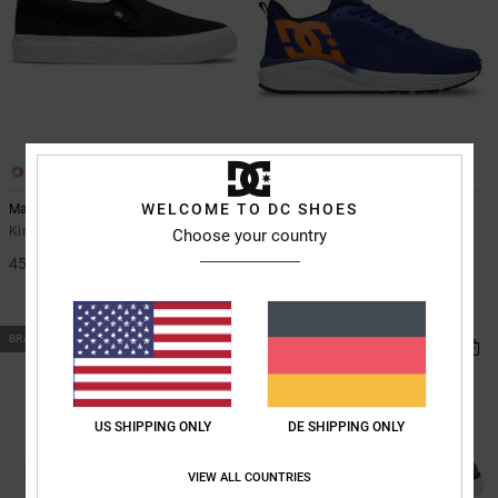
1
3
WELCOME TO DC SHOES
Manual Slip
Roammax
Kinder Schwarz Slip-on-Schuhe
Kinder Grün Schuhe
Choose your country
45,00 €
40%
50,00 €
30,00 €
SALE
BRANDNEU
BRANDNEU
US SHIPPING ONLY
DE SHIPPING ONLY
VIEW ALL COUNTRIES