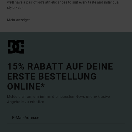
we’ll have a pair of kid’s athletic shoes to suit every taste and individual
style. </p>
Mehr anzeigen
15% RABATT AUF DEINE
ERSTE BESTELLUNG
ONLINE*
Melde dich an, um immer die neuesten News und exklusive
Angebote zu erhalten.