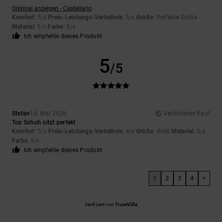
Original anzeigen - Castellano
Komfort
: 5
Preis-Leistungs-Verhältnis
: 5
Größe
: Perfekte Größe
/5
/5
Material
: 5
Farbe
: 5
/5
/5
Ich empfehle dieses Produkt
5
/5
Stefan
14. Mai 2026
Verifizierter Kauf
Top Schuh sitzt perfekt
Komfort
: 5
Preis-Leistungs-Verhältnis
: 4
Größe
: Groß
Material
: 5
/5
/5
/5
Farbe
: 5
/5
Ich empfehle dieses Produkt
1
2
3
4
>
Verifiziert von
TrustVille