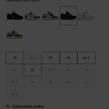
Kontaktformular.
Black/black/black
Farbe
FAQ
ansehen
38
38.5
39
40
40.5
41
42
42.5
43
44
44.5
45
46
46.5
47
48.5
Größentabelle ansehen