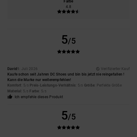
Farbe
4.8
5
/5
David
9. Juli 2026
Verifizierter Kauf
Kaufe schon seit Jahren DC Shoes und bin bis jetzt nie reingefallen !
Kann die Marke nur weiterempfehlen!
Komfort
: 5
Preis-Leistungs-Verhältnis
: 5
Größe
: Perfekte Größe
/5
/5
Material
: 5
Farbe
: 5
/5
/5
Ich empfehle dieses Produkt
5
/5