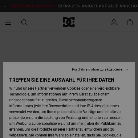
Direkt
zur
DOPPELTER RABATT*:
EXTRA 25% RABATT AUF ALLE ANGEB
Produktinformation
springen
DOPPELTER
SALE MÄNNER
ESSENTIALS
ESSENTIALS
ESSENTIALS
SKATE SHOP
SNOW SHOP FÜR
Auf meine
Schuhe
Schuhe
Sale Schuhe
Stag
Astrix
Neue Kollektio
Neue Kollektio
Caps & Hüte
Chelsea
Pixie
Neue Kollektio
Schneejacken
Court Graffik
Neue Kollektio
Neue Kollektio
Hüte & Caps
Skaterschuhe
Team
Schneejacken
Snowboard Boo
Snowboard Boo
Bestellung
RABATT
MÄNNER
zugreifen
SALE FRAUEN
HIGHLIGHTS
HIGHLIGHTS
SCHUHE
COMMUNITY
Sale Bekleidun
Snow
Sale Bekleidun
Court Graffik
Ducati
Skate
Sweatshirts
Mützen
Court Graffik
Astrix
Sneakers
Snowboardhos
Pure
Skate
T-Shirts
Mützen
Alle ansehen
Snowboardhos
Schneejacken
Snowboardjac
MÄNNER
SNOW SHOP FÜR
Fortfahren ohne zu akzeptieren
Versand
FRAUEN
SALE KINDER
SCHUHE
SCHUHE
BEKLEIDUNG
Accessoires
Sale Accessoi
Lynx
DC Command
Sneakers
T-shirts
Taschen &
Alle ansehen
DC Command
Skate
Alle ansehen
Stag
Babyschuhe
Sweatshirts &
Taschen
Snowboard Boo
Snowboardhos
Snowboardhos
TREFFEN SIE EINE AUSWAHL FÜR IHRE DATEN
FRAUEN
Rucksäcke
Hoodies
Retouren
Wir und unsere Partner verwenden Cookies oder eine vergleichbare
SNOW SHOP FÜR
Technologie, um Informationen auf Ihrem Gerät zu speichern
BEKLEIDUNG
KLEIDUNG
ACCESSOIRES
SALE SNOW
Sale Snow
Pure
Manteca
Sandalen
Hemden
Manteca
Sandalen
Sneakers
Alle ansehen
Winterschuhe
Alle ansehen
Mützen
KINDER
und/oder darauf zuzugreifen. Diese personenbezogenen
KINDER
Alle ansehen
Jacken & Mänt
Informationen (wie Ihre Browserdaten und Ihre IP-Adresse) können
Bezahlung
verwendet werden, um Ihnen personalisierte Beiträge und Inhalte zu
ACCESSOIRES
T-Shirts
Jacken & Mänt
Net
Construct
Winterschuhe
Jeans
Best Sellers
Snowboard Boo
Alle ansehen
Polarfleece &
Alle ansehen
präsentieren, um die Leistung von Werbung und Inhalten zu messen,
SKATE
Hemden
Softshells
um Werbung zu personalisieren, und um mehr über ihr Publikum zu
Geschenkkarte
erfahren, um die Produkte unserer Partner zu entwickeln und zu
Jacken & Mänt
Hoodies &
Alle ansehen
Ascend
Snowboard Boo
Jacken & Mänt
Unisex
verbessern. Sie können Ihre Wahl so einstellen, dass Sie Cookies, die
COURT GRAFFIK
Sweatshirts
Jeans & Hosen
Mützen