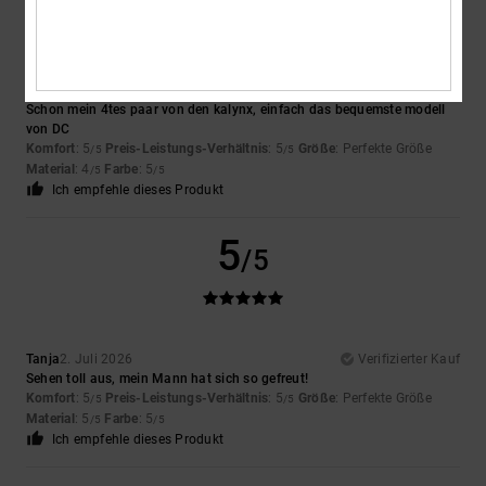
Nenad
4. Juli 2026
Verifizierter Kauf
Schon mein 4tes paar von den kalynx, einfach das bequemste modell
von DC
Komfort
: 5
Preis-Leistungs-Verhältnis
: 5
Größe
: Perfekte Größe
/5
/5
Material
: 4
Farbe
: 5
/5
/5
Ich empfehle dieses Produkt
5
/5
Tanja
2. Juli 2026
Verifizierter Kauf
Sehen toll aus, mein Mann hat sich so gefreut!
Komfort
: 5
Preis-Leistungs-Verhältnis
: 5
Größe
: Perfekte Größe
/5
/5
Material
: 5
Farbe
: 5
/5
/5
Ich empfehle dieses Produkt