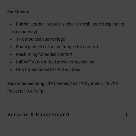
Funktionen
Fabric:
Leather, nubuck, suede, or mesh upper [depending
on colourway]
TPR moulded quarter logo
Foam padded collar and tongue for comfort
Mesh lining for added comfort
IMPACT-ALG footbed provides cushioning
DC's trademarked Pill Pattern tread.
Zusammensetzung
50% Leather, 25.81% Synthetic, 23.72%
Polyester, 0.47% Tpr
Versand & Rückversand