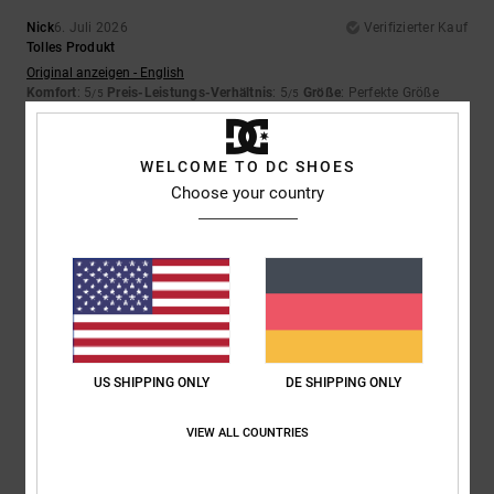
Nick
6. Juli 2026
Verifizierter Kauf
Tolles Produkt
Original anzeigen - English
Komfort
: 5
Preis-Leistungs-Verhältnis
: 5
Größe
: Perfekte Größe
/5
/5
Material
: 5
Farbe
: 5
/5
/5
Ich empfehle dieses Produkt
WELCOME TO DC SHOES
5
Choose your country
/5
Gary
6. Juli 2026
Verifizierter Kauf
Tolle Schuhe
Original anzeigen - English
Komfort
: 5
Preis-Leistungs-Verhältnis
: 5
Größe
: Perfekte Größe
/5
/5
US SHIPPING ONLY
DE SHIPPING ONLY
Material
: 5
Farbe
: 5
/5
/5
Ich empfehle dieses Produkt
VIEW ALL COUNTRIES
5
/5