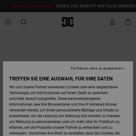
Direkt
zur
DOPPELTER RABATT*:
EXTRA 25% RABATT AUF ALLE ANGEBOTE
Produktinformation
springen
DOPPELTER
SALE MÄNNER
ESSENTIALS
ESSENTIALS
ESSENTIALS
SKATE SHOP
SNOW SHOP FÜR
Auf meine
Schuhe
Schuhe
Sale Schuhe
Stag
Astrix
Neue Kollektio
Neue Kollektio
Caps & Hüte
Chelsea
Pixie
Neue Kollektio
Schneejacken
Court Graffik
Neue Kollektio
Neue Kollektio
Hüte & Caps
Skaterschuhe
Team
Schneejacken
Snowboard Boo
Snowboard Boo
Bestellung
RABATT
MÄNNER
zugreifen
SALE FRAUEN
HIGHLIGHTS
HIGHLIGHTS
SCHUHE
COMMUNITY
Sale Bekleidun
Snow
Sale Bekleidun
Court Graffik
Ducati
Skate
Sweatshirts
Mützen
Court Graffik
Astrix
Sneakers
Snowboardhos
Pure
Skate
T-Shirts
Mützen
Alle ansehen
Snowboardhos
Schneejacken
Snowboardjac
MÄNNER
SNOW SHOP FÜR
Fortfahren ohne zu akzeptieren
Versand
FRAUEN
SALE KINDER
SCHUHE
SCHUHE
BEKLEIDUNG
Accessoires
Sale Accessoi
Lynx
DC Command
Sneakers
T-shirts
Taschen &
Alle ansehen
DC Command
Skate
Alle ansehen
Stag
Babyschuhe
Sweatshirts &
Taschen
Snowboard Boo
Snowboardhos
Snowboardhos
TREFFEN SIE EINE AUSWAHL FÜR IHRE DATEN
FRAUEN
Rucksäcke
Hoodies
Retouren
Wir und unsere Partner verwenden Cookies oder eine vergleichbare
SNOW SHOP FÜR
Technologie, um Informationen auf Ihrem Gerät zu speichern
BEKLEIDUNG
KLEIDUNG
ACCESSOIRES
SALE SNOW
Sale Snow
Pure
Manteca
Sandalen
Hemden
Manteca
Sandalen
Sneakers
Alle ansehen
Winterschuhe
Alle ansehen
Mützen
KINDER
und/oder darauf zuzugreifen. Diese personenbezogenen
KINDER
Alle ansehen
Jacken & Mänt
Informationen (wie Ihre Browserdaten und Ihre IP-Adresse) können
Bezahlung
verwendet werden, um Ihnen personalisierte Beiträge und Inhalte zu
ACCESSOIRES
T-Shirts
Jacken & Mänt
Net
Construct
Winterschuhe
Jeans
Best Sellers
Snowboard Boo
Alle ansehen
Polarfleece &
Alle ansehen
präsentieren, um die Leistung von Werbung und Inhalten zu messen,
SKATE
Hemden
Softshells
um Werbung zu personalisieren, und um mehr über ihr Publikum zu
Geschenkkarte
erfahren, um die Produkte unserer Partner zu entwickeln und zu
Jacken & Mänt
Hoodies &
Alle ansehen
Ascend
Snowboard Boo
Jacken & Mänt
Unisex
verbessern. Sie können Ihre Wahl so einstellen, dass Sie Cookies, die
COURT GRAFFIK
Sweatshirts
Jeans & Hosen
Mützen