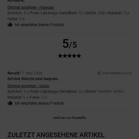
Aufkleber.
Original anzeigen - Français
Komfort
: 5
Preis-Leistungs-Verhältnis
: 5
Größe
: Klein
Material
: 5
/5
/5
/5
Farbe
: 5
/5
Ich empfehle dieses Produkt
5
/5
Ronald
17. Mai 2026
Verifizierter Kauf
Schöne Schuhe sind bequem.
Original anzeigen - Dutch
Komfort
: 5
Preis-Leistungs-Verhältnis
: 5
Größe
: Perfekte Größe
/5
/5
Material
: 5
Farbe
: 5
/5
/5
Ich empfehle dieses Produkt
Verifiziert von
TrustVille
ZULETZT ANGESEHENE ARTIKEL