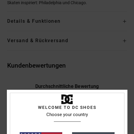
Skaten inspiriert: Philadelphia und Chicago.
Details & Funktionen
Versand & Rückversand
Kundenbewertungen
Durchschnittliche Bewertung
5.0
/5
WELCOME TO DC SHOES
Choose your country
basierend auf
2 verifizierten Bewertungen
seit Mai 2026
100% unserer Kunden empfehlen dieses Produkt