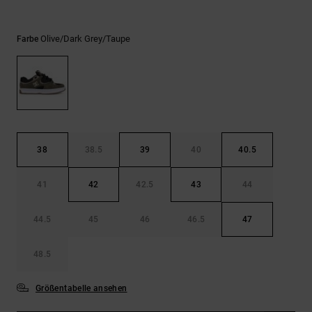
Kontaktformular.
FAQ
ansehen
Olive/dark Grey/taupe
Farbe
38
38.5
39
40
40.5
41
42
42.5
43
44
44.5
45
46
46.5
47
48.5
Größentabelle ansehen