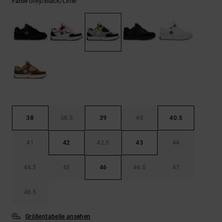
Kontaktformular.
Grey/black/lime
Farbe
FAQ
ansehen
38
38.5
39
40
40.5
41
42
42.5
43
44
44.5
45
46
46.5
47
48.5
Größentabelle ansehen