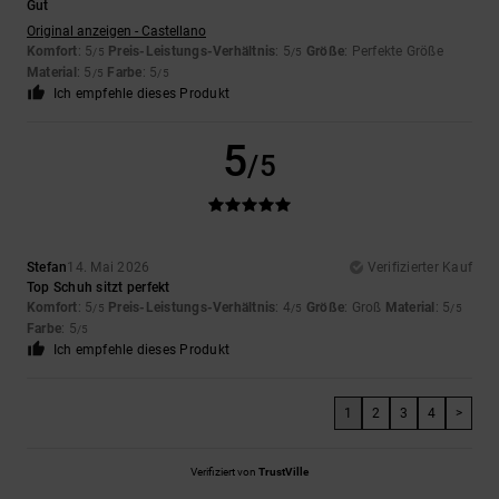
Gut
Original anzeigen - Castellano
Komfort
: 5
Preis-Leistungs-Verhältnis
: 5
Größe
: Perfekte Größe
/5
/5
Material
: 5
Farbe
: 5
/5
/5
Ich empfehle dieses Produkt
5
/5
Stefan
14. Mai 2026
Verifizierter Kauf
Top Schuh sitzt perfekt
Komfort
: 5
Preis-Leistungs-Verhältnis
: 4
Größe
: Groß
Material
: 5
/5
/5
/5
Farbe
: 5
/5
Ich empfehle dieses Produkt
1
2
3
4
>
Verifiziert von
TrustVille