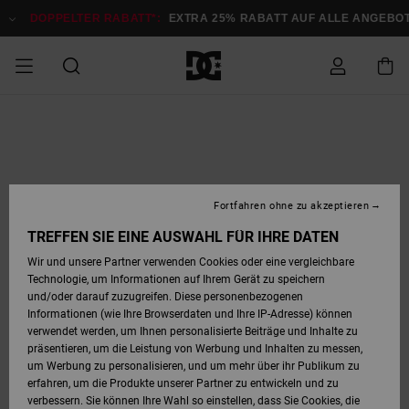
Direkt
zur
DOPPELTER RABATT*:
EXTRA 25% RABATT AUF ALLE ANGEBOTE
J
Produktinformation
springen
DOPPELTER
SALE MÄNNER
ESSENTIALS
ESSENTIALS
ESSENTIALS
SKATE SHOP
SNOW SHOP FÜR
Auf meine
Schuhe
Schuhe
Sale Schuhe
Stag
Astrix
Neue Kollektio
Neue Kollektio
Caps & Hüte
Chelsea
Pixie
Neue Kollektio
Schneejacken
Court Graffik
Neue Kollektio
Neue Kollektio
Hüte & Caps
Skaterschuhe
Team
Schneejacken
Snowboard Boo
Snowboard Boo
Bestellung
RABATT
MÄNNER
zugreifen
SALE FRAUEN
HIGHLIGHTS
HIGHLIGHTS
SCHUHE
COMMUNITY
Sale Bekleidun
Snow
Sale Bekleidun
Court Graffik
Ducati
Skate
Sweatshirts
Mützen
Court Graffik
Astrix
Sneakers
Snowboardhos
Pure
Skate
T-Shirts
Mützen
Alle ansehen
Snowboardhos
Schneejacken
Snowboardjac
MÄNNER
SNOW SHOP FÜR
Fortfahren ohne zu akzeptieren
Versand
FRAUEN
SALE KINDER
SCHUHE
SCHUHE
BEKLEIDUNG
Accessoires
Sale Accessoi
Lynx
DC Command
Sneakers
T-shirts
Taschen &
Alle ansehen
DC Command
Skate
Alle ansehen
Stag
Babyschuhe
Sweatshirts &
Taschen
Snowboard Boo
Snowboardhos
Snowboardhos
TREFFEN SIE EINE AUSWAHL FÜR IHRE DATEN
FRAUEN
Rucksäcke
Hoodies
Retouren
Wir und unsere Partner verwenden Cookies oder eine vergleichbare
SNOW SHOP FÜR
Technologie, um Informationen auf Ihrem Gerät zu speichern
BEKLEIDUNG
KLEIDUNG
ACCESSOIRES
SALE SNOW
Sale Snow
Pure
Manteca
Sandalen
Hemden
Manteca
Sandalen
Sneakers
Alle ansehen
Winterschuhe
Alle ansehen
Mützen
KINDER
und/oder darauf zuzugreifen. Diese personenbezogenen
KINDER
Alle ansehen
Jacken & Mänt
Informationen (wie Ihre Browserdaten und Ihre IP-Adresse) können
Bezahlung
verwendet werden, um Ihnen personalisierte Beiträge und Inhalte zu
ACCESSOIRES
T-Shirts
Jacken & Mänt
Net
Construct
Winterschuhe
Jeans
Best Sellers
Snowboard Boo
Alle ansehen
Polarfleece &
Alle ansehen
präsentieren, um die Leistung von Werbung und Inhalten zu messen,
SKATE
Hemden
Softshells
um Werbung zu personalisieren, und um mehr über ihr Publikum zu
Geschenkkarte
erfahren, um die Produkte unserer Partner zu entwickeln und zu
Jacken & Mänt
Hoodies &
Alle ansehen
Ascend
Snowboard Boo
Jacken & Mänt
Unisex
verbessern. Sie können Ihre Wahl so einstellen, dass Sie Cookies, die
COURT GRAFFIK
Sweatshirts
Jeans & Hosen
Mützen