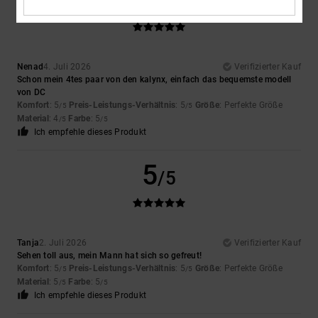
/5
Nenad
4. Juli 2026
Verifizierter Kauf
Schon mein 4tes paar von den kalynx, einfach das bequemste modell
von DC
Komfort
: 5
Preis-Leistungs-Verhältnis
: 5
Größe
: Perfekte Größe
/5
/5
Material
: 4
Farbe
: 5
/5
/5
Ich empfehle dieses Produkt
5
/5
Tanja
2. Juli 2026
Verifizierter Kauf
Sehen toll aus, mein Mann hat sich so gefreut!
Komfort
: 5
Preis-Leistungs-Verhältnis
: 5
Größe
: Perfekte Größe
/5
/5
Material
: 5
Farbe
: 5
/5
/5
Ich empfehle dieses Produkt