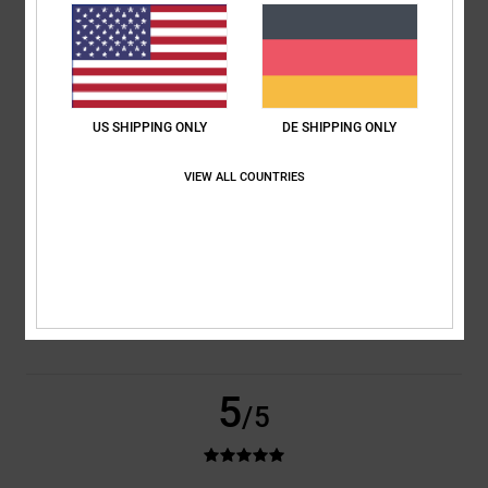
basierend auf
2 verifizierten Bewertungen
seit November 2025
100% unserer Kunden empfehlen dieses Produkt
Komfort
Preis-Leistungs-Verhältnis
5.0
4.0
US SHIPPING ONLY
DE SHIPPING ONLY
VIEW ALL COUNTRIES
Größe
Material
4.5
Zu klein
Zu groß
Farbe
4.0
5
/5