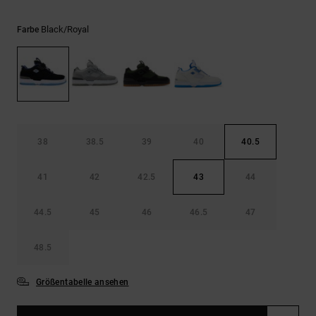
Kontaktformular.
FAQ
Black/royal
Farbe
ansehen
38
38.5
39
40
40.5
41
42
42.5
43
44
44.5
45
46
46.5
47
48.5
Größentabelle ansehen