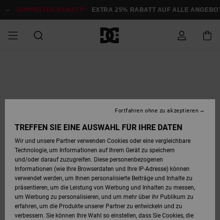
Direkt
zur
DOPPELTER RABATT*:
EXTRA 25% RABATT AUF ALLE ANGEBOTE
Produktinformation
springen
DOPPELTER
SALE MÄNNER
ESSENTIALS
ESSENTIALS
ESSENTIALS
SKATE SHOP
SNOW SHOP FÜR
Auf meine
Schuhe
Schuhe
Sale Schuhe
Stag
Astrix
Neue Kollektio
Neue Kollektio
Caps & Hüte
Chelsea
Pixie
Neue Kollektio
Schneejacken
Court Graffik
Neue Kollektio
Neue Kollektio
Hüte & Caps
Skaterschuhe
Team
Schneejacken
Snowboard Boo
Snowboard Boo
Bestellung
RABATT
MÄNNER
zugreifen
SALE FRAUEN
HIGHLIGHTS
HIGHLIGHTS
SCHUHE
COMMUNITY
Sale Bekleidun
Snow
Sale Bekleidun
Court Graffik
Ducati
Skate
Sweatshirts
Mützen
Court Graffik
Astrix
Sneakers
Snowboardhos
Pure
Skate
T-Shirts
Mützen
Alle ansehen
Snowboardhos
Schneejacken
Snowboardjac
MÄNNER
SNOW SHOP FÜR
Fortfahren ohne zu akzeptieren
Versand
FRAUEN
SALE KINDER
SCHUHE
SCHUHE
BEKLEIDUNG
Accessoires
Sale Accessoi
Lynx
DC Command
Sneakers
T-shirts
Taschen &
Alle ansehen
DC Command
Skate
Alle ansehen
Stag
Babyschuhe
Sweatshirts &
Taschen
Snowboard Boo
Snowboardhos
Snowboardhos
TREFFEN SIE EINE AUSWAHL FÜR IHRE DATEN
FRAUEN
Rucksäcke
Hoodies
Retouren
Wir und unsere Partner verwenden Cookies oder eine vergleichbare
SNOW SHOP FÜR
Technologie, um Informationen auf Ihrem Gerät zu speichern
BEKLEIDUNG
KLEIDUNG
ACCESSOIRES
SALE SNOW
Sale Snow
Pure
Manteca
Sandalen
Hemden
Manteca
Sandalen
Sneakers
Alle ansehen
Winterschuhe
Alle ansehen
Mützen
KINDER
und/oder darauf zuzugreifen. Diese personenbezogenen
KINDER
Alle ansehen
Jacken & Mänt
Informationen (wie Ihre Browserdaten und Ihre IP-Adresse) können
Bezahlung
verwendet werden, um Ihnen personalisierte Beiträge und Inhalte zu
ACCESSOIRES
T-Shirts
Jacken & Mänt
Net
Construct
Winterschuhe
Jeans
Best Sellers
Snowboard Boo
Alle ansehen
Polarfleece &
Alle ansehen
präsentieren, um die Leistung von Werbung und Inhalten zu messen,
SKATE
Hemden
Softshells
um Werbung zu personalisieren, und um mehr über ihr Publikum zu
Geschenkkarte
erfahren, um die Produkte unserer Partner zu entwickeln und zu
Jacken & Mänt
Hoodies &
Alle ansehen
Ascend
Snowboard Boo
Jacken & Mänt
Unisex
verbessern. Sie können Ihre Wahl so einstellen, dass Sie Cookies, die
COURT GRAFFIK
Sweatshirts
Jeans & Hosen
Mützen