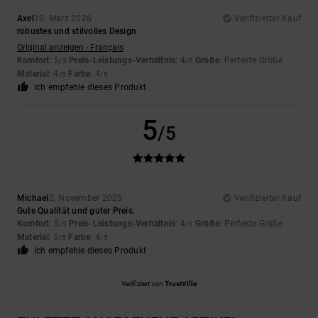
Axel
10. März 2026
Verifizierter Kauf
robustes und stilvolles Design
Original anzeigen - Français
Komfort
: 5
Preis-Leistungs-Verhältnis
: 4
Größe
: Perfekte Größe
/5
/5
Material
: 4
Farbe
: 4
/5
/5
Ich empfehle dieses Produkt
5
/5
Michael
2. November 2025
Verifizierter Kauf
Gute Qualität und guter Preis.
Komfort
: 5
Preis-Leistungs-Verhältnis
: 4
Größe
: Perfekte Größe
/5
/5
Material
: 5
Farbe
: 4
/5
/5
Ich empfehle dieses Produkt
Verifiziert von
TrustVille