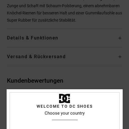
Zunge und Schaft mit Schaum-Polsterung, einem abnehmbaren
Knöchel-Riemen für besseren Halt und einer Gummilaufsohle aus
Super Rubber für zusätzliche Stabilität.
Details & Funktionen
Versand & Rückversand
Kundenbewertungen
Durchschnittliche Bewertung
WELCOME TO DC SHOES
5.0
Choose your country
/5