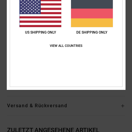
YKK® Aquaguard® Reißverschluss vorne mittig
Handwärmtasche mit YKK® Aquaguard® 2-Wege-
Reißverschluss/Netzfutter an der Brust
Fester Schneefang an der Taille mit DWR-Beschichtung
2-Wege-Verstellsystem an der Kapuze
US SHIPPING ONLY
DE SHIPPING ONLY
Verstellsystem an der Kapuze für den Wetterschutz
VIEW ALL COUNTRIES
Jacke-Hose-Verbindungssystem
Lycra®-Schneefang an den Bündchen
Skikartentasche mit Reißverschluss
Helmkompatibel
Zusammensetzung
[Hauptstoff] 100 % recyceltes Polyester
Versand & Rückversand
ZULETZT ANGESEHENE ARTIKEL