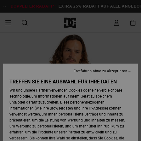
Direkt
zur
DOPPELTER RABATT*:
EXTRA 25% RABATT AUF ALLE ANGEBOTE
Produktinformation
springen
DOPPELTER
SALE MÄNNER
ESSENTIALS
ESSENTIALS
ESSENTIALS
SKATE SHOP
SNOW SHOP FÜR
Auf meine
Schuhe
Schuhe
Sale Schuhe
Stag
Astrix
Neue Kollektio
Neue Kollektio
Caps & Hüte
Chelsea
Pixie
Neue Kollektio
Schneejacken
Court Graffik
Neue Kollektio
Neue Kollektio
Hüte & Caps
Skaterschuhe
Team
Schneejacken
Snowboard Boo
Snowboard Boo
Bestellung
RABATT
MÄNNER
zugreifen
SALE FRAUEN
HIGHLIGHTS
HIGHLIGHTS
SCHUHE
COMMUNITY
Sale Bekleidun
Snow
Sale Bekleidun
Court Graffik
Ducati
Skate
Sweatshirts
Mützen
Court Graffik
Astrix
Sneakers
Snowboardhos
Pure
Skate
T-Shirts
Mützen
Alle ansehen
Snowboardhos
Schneejacken
Snowboardjac
MÄNNER
SNOW SHOP FÜR
Fortfahren ohne zu akzeptieren
Versand
FRAUEN
SALE KINDER
SCHUHE
SCHUHE
BEKLEIDUNG
Accessoires
Sale Accessoi
Lynx
DC Command
Sneakers
T-shirts
Taschen &
Alle ansehen
DC Command
Skate
Alle ansehen
Stag
Babyschuhe
Sweatshirts &
Taschen
Snowboard Boo
Snowboardhos
Snowboardhos
TREFFEN SIE EINE AUSWAHL FÜR IHRE DATEN
FRAUEN
Rucksäcke
Hoodies
Retouren
Wir und unsere Partner verwenden Cookies oder eine vergleichbare
SNOW SHOP FÜR
Technologie, um Informationen auf Ihrem Gerät zu speichern
BEKLEIDUNG
KLEIDUNG
ACCESSOIRES
SALE SNOW
Sale Snow
Pure
Manteca
Sandalen
Hemden
Manteca
Sandalen
Sneakers
Alle ansehen
Winterschuhe
Alle ansehen
Mützen
KINDER
und/oder darauf zuzugreifen. Diese personenbezogenen
KINDER
Alle ansehen
Jacken & Mänt
Informationen (wie Ihre Browserdaten und Ihre IP-Adresse) können
Bezahlung
verwendet werden, um Ihnen personalisierte Beiträge und Inhalte zu
ACCESSOIRES
T-Shirts
Jacken & Mänt
Net
Construct
Winterschuhe
Jeans
Best Sellers
Snowboard Boo
Alle ansehen
Polarfleece &
Alle ansehen
präsentieren, um die Leistung von Werbung und Inhalten zu messen,
SKATE
Hemden
Softshells
um Werbung zu personalisieren, und um mehr über ihr Publikum zu
Geschenkkarte
erfahren, um die Produkte unserer Partner zu entwickeln und zu
Jacken & Mänt
Hoodies &
Alle ansehen
Ascend
Snowboard Boo
Jacken & Mänt
Unisex
verbessern. Sie können Ihre Wahl so einstellen, dass Sie Cookies, die
COURT GRAFFIK
Sweatshirts
Jeans & Hosen
Mützen