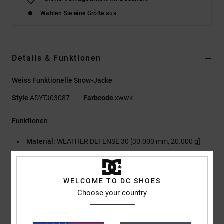
Wählen Sie eine Größe aus
Details & Funktionen
Weiss Funktionelle Snow-Jacke
Style
ADYTJ03087
Farbcode
xwwk
Funktionen
Material:
WEATHER DEFENSE 30 [30.000 mm, 20.000 g]
Torso:
Mattes Leinwandgewebe aus 45 % recyceltem
Polyester
60 % recyceltes Taft-Futter
WELCOME TO DC SHOES
Offenzelliges Mesh-Futter
Choose your country
C0 DWR Imprägnierung
Durchgehend verklebte Nähte