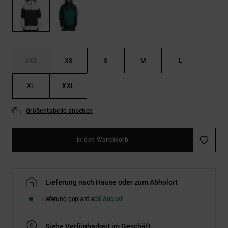
Kontaktformular.
FAQ
ansehen
XXS
XS
S
M
L
XL
XXL
Größentabelle ansehen
In den Warenkorb
Lieferung nach Hause oder zum Abholort
Lieferung geplant ab
8 August
Siehe Verfügbarkeit im Geschäft