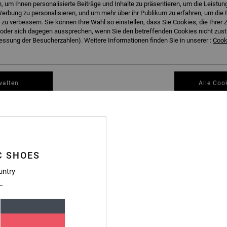
 um Ihnen personalisierte Beiträge und Inhalte zu präsentieren, um die Leistu
erbung zu personalisieren, und um mehr über ihr Publikum zu erfahren, um die 
 zu verbessern. Sie können Ihre Wahl so einstellen, dass Sie Cookies, die Ihre
der sich dagegen aussprechen, wenn Sie den betreffenden Cookies nicht zust
ssung der Besucherzahlen). Weitere Informationen finden Sie in unserer :
Cooki
6
6
walten
Alle Coo
Web
Web
Männer Blau Gürtel
Männer Blau Gürt
25,00 €
48%
25,00 €
13,12 €
SALE
C SHOES
RA 25 %
DOPPELTER RABATT EXTRA 25 %
untry
BRANDNEU