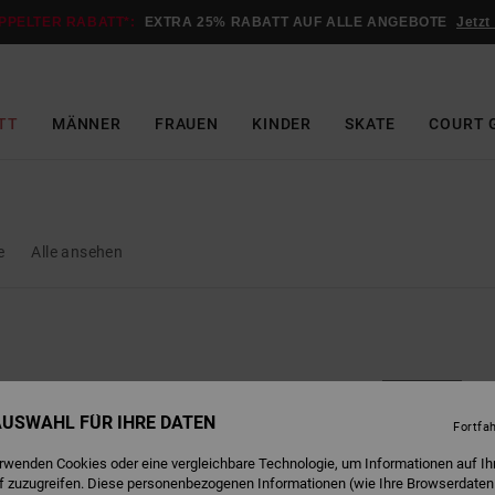
PPELTER RABATT*:
EXTRA 25% RABATT AUF ALLE ANGEBOTE
Jetzt
TT
MÄNNER
FRAUEN
KINDER
SKATE
COURT 
e
Alle ansehen
BRANDNEU
 AUSWAHL FÜR IHRE DATEN
Fortfa
erwenden Cookies oder eine vergleichbare Technologie, um Informationen auf Ih
f zuzugreifen. Diese personenbezogenen Informationen (wie Ihre Browserdaten