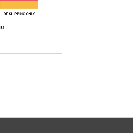
DE SHIPPING ONLY
IES
6
Web
Männer Schwarz Gürtel
25,00 €