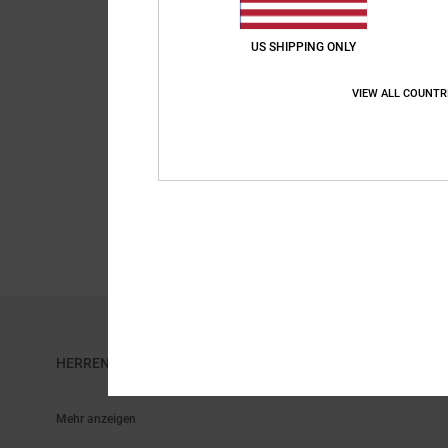
US SHIPPING ONLY
VIEW ALL COUNTR
6
Web
Männer Grün Gürtel
25,00 €
HERRENGÜRTEL - DIE LEINEN & LEDERGÜRTEL KOLLEKTION
Mehr anzeigen