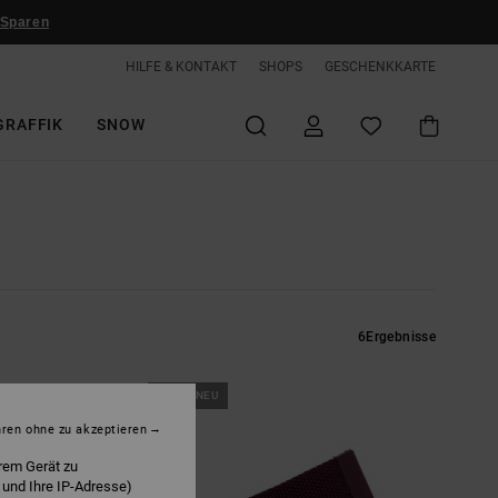
 Sparen
HILFE & KONTAKT
SHOPS
GESCHENKKARTE
GRAFFIK
SNOW
6
Ergebnisse
BRANDNEU
hren ohne zu akzeptieren
rem Gerät zu
 und Ihre IP-Adresse)