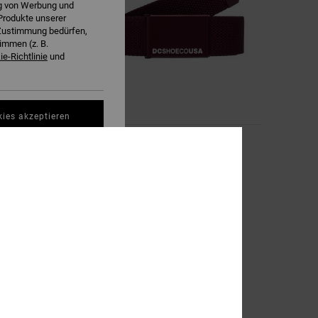
ng von Werbung und
Produkte unserer
r Zustimmung bedürfen,
immen (z. B.
e-Richtlinie
und
6
kies akzeptieren
Web
el
Männer Rot Gürtel
25,00 €