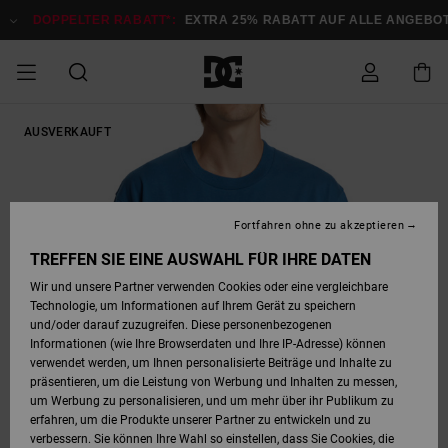
Direkt
zur
DOPPELTER RABATT*:
EXTRA 25% RABATT AUF ALLE ANGEBOTE
Produktinformation
springen
DOPPELTER
AUSVERKAUFT
SALE MÄNNER
ESSENTIALS
ESSENTIALS
ESSENTIALS
SKATE SHOP
SNOW SHOP FÜR
Auf meine
Schuhe
Schuhe
Sale Schuhe
Stag
Astrix
Neue Kollektio
Neue Kollektio
Caps & Hüte
Chelsea
Pixie
Neue Kollektio
Schneejacken
Court Graffik
Neue Kollektio
Neue Kollektio
Hüte & Caps
Skaterschuhe
Team
Schneejacken
Snowboard Boo
Snowboard Boo
Bestellung
RABATT
MÄNNER
zugreifen
SALE FRAUEN
HIGHLIGHTS
HIGHLIGHTS
SCHUHE
COMMUNITY
Sale Bekleidun
Snow
Sale Bekleidun
Court Graffik
Ducati
Skate
Sweatshirts
Mützen
Court Graffik
Astrix
Sneakers
Snowboardhos
Pure
Skate
T-Shirts
Mützen
Alle ansehen
Snowboardhos
Schneejacken
Snowboardjac
MÄNNER
SNOW SHOP FÜR
Fortfahren ohne zu akzeptieren
Versand
FRAUEN
SALE KINDER
SCHUHE
SCHUHE
BEKLEIDUNG
Accessoires
Sale Accessoi
Lynx
DC Command
Sneakers
T-shirts
Taschen &
Alle ansehen
DC Command
Skate
Alle ansehen
Stag
Babyschuhe
Sweatshirts &
Taschen
Snowboard Boo
Snowboardhos
Snowboardhos
TREFFEN SIE EINE AUSWAHL FÜR IHRE DATEN
FRAUEN
Rucksäcke
Hoodies
Retouren
Wir und unsere Partner verwenden Cookies oder eine vergleichbare
SNOW SHOP FÜR
Technologie, um Informationen auf Ihrem Gerät zu speichern
BEKLEIDUNG
KLEIDUNG
ACCESSOIRES
SALE SNOW
Sale Snow
Pure
Manteca
Sandalen
Hemden
Manteca
Sandalen
Sneakers
Alle ansehen
Winterschuhe
Alle ansehen
Mützen
KINDER
und/oder darauf zuzugreifen. Diese personenbezogenen
KINDER
Alle ansehen
Jacken & Mänt
Informationen (wie Ihre Browserdaten und Ihre IP-Adresse) können
Bezahlung
verwendet werden, um Ihnen personalisierte Beiträge und Inhalte zu
ACCESSOIRES
T-Shirts
Jacken & Mänt
Net
Construct
Winterschuhe
Jeans
Best Sellers
Snowboard Boo
Alle ansehen
Polarfleece &
Alle ansehen
präsentieren, um die Leistung von Werbung und Inhalten zu messen,
SKATE
Hemden
Softshells
um Werbung zu personalisieren, und um mehr über ihr Publikum zu
Geschenkkarte
erfahren, um die Produkte unserer Partner zu entwickeln und zu
Jacken & Mänt
Hoodies &
Alle ansehen
Ascend
Snowboard Boo
Jacken & Mänt
Unisex
verbessern. Sie können Ihre Wahl so einstellen, dass Sie Cookies, die
COURT GRAFFIK
Sweatshirts
Jeans & Hosen
Mützen