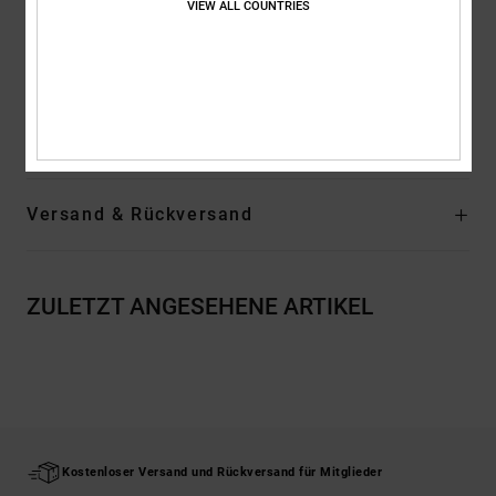
VIEW ALL COUNTRIES
Siebdrucketikett im Nacken
Vertikales Label am Saum
Zusammensetzung
[Hauptstoff] 75 % Baumwolle, 25 % recycelte
Baumwolle
Versand & Rückversand
ZULETZT ANGESEHENE ARTIKEL
Kostenloser Versand und Rückversand für Mitglieder