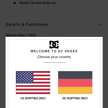
Wählen Sie eine Größe aus
Details & Funktionen
Männer Blau T-Shirt
Style
ADYZT05412
Farbcode
bqp0
WELCOME TO DC SHOES
Funktionen
Choose your country
Kollektion:
„Lineguide AM"-Kollektion
Material:
Jersey-Stoff aus 75 % Baumwolle und 25 %
recycelter Baumwolle [200 g/m2]
Passform:
Standard Fit
Hals:
Rundhalsausschnitt
Ärmel:
kurzärmlig
US SHIPPING ONLY
DE SHIPPING ONLY
Logo:
Drucke auf der linken Brust und am Rücken, teilweise
mit Puffdruck