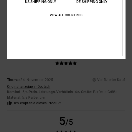
US SHIPPING ONLY
DE SHIPPING ONLY
Farbe
VIEW ALL COUNTRIES
5.0
5
/5
Thomas
24. November 2025
Verifizierter Kauf
Original anzeigen - Deutsch
Komfort
: 5
Preis-Leistungs-Verhältnis
: 4
Größe
: Perfekte Größe
/5
/5
Material
: 5
Farbe
: 5
/5
/5
Ich empfehle dieses Produkt
5
/5