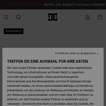
Direkt
zur
DOPPELTER RABATT*:
EXTRA 25% RABATT AUF ALLE ANGEBOTE
Produktinformation
springen
DOPPELTER
BRANDNEU
SALE MÄNNER
ESSENTIALS
ESSENTIALS
ESSENTIALS
SKATE SHOP
SNOW SHOP FÜR
Auf meine
Schuhe
Schuhe
Sale Schuhe
Stag
Astrix
Neue Kollektio
Neue Kollektio
Caps & Hüte
Chelsea
Pixie
Neue Kollektio
Schneejacken
Court Graffik
Neue Kollektio
Neue Kollektio
Hüte & Caps
Skaterschuhe
Team
Schneejacken
Snowboard Boo
Snowboard Boo
Bestellung
RABATT
MÄNNER
zugreifen
SALE FRAUEN
HIGHLIGHTS
HIGHLIGHTS
SCHUHE
COMMUNITY
Sale Bekleidun
Snow
Sale Bekleidun
Court Graffik
Ducati
Skate
Sweatshirts
Mützen
Court Graffik
Astrix
Sneakers
Snowboardhos
Pure
Skate
T-Shirts
Mützen
Alle ansehen
Snowboardhos
Schneejacken
Snowboardjac
MÄNNER
SNOW SHOP FÜR
Fortfahren ohne zu akzeptieren
Versand
FRAUEN
SALE KINDER
SCHUHE
SCHUHE
BEKLEIDUNG
Accessoires
Sale Accessoi
Lynx
DC Command
Sneakers
T-shirts
Taschen &
Alle ansehen
DC Command
Skate
Alle ansehen
Stag
Babyschuhe
Sweatshirts &
Taschen
Snowboard Boo
Snowboardhos
Snowboardhos
TREFFEN SIE EINE AUSWAHL FÜR IHRE DATEN
FRAUEN
Rucksäcke
Hoodies
Retouren
Wir und unsere Partner verwenden Cookies oder eine vergleichbare
SNOW SHOP FÜR
Technologie, um Informationen auf Ihrem Gerät zu speichern
BEKLEIDUNG
KLEIDUNG
ACCESSOIRES
SALE SNOW
Sale Snow
Pure
Manteca
Sandalen
Hemden
Manteca
Sandalen
Sneakers
Alle ansehen
Winterschuhe
Alle ansehen
Mützen
KINDER
und/oder darauf zuzugreifen. Diese personenbezogenen
KINDER
Alle ansehen
Jacken & Mänt
Informationen (wie Ihre Browserdaten und Ihre IP-Adresse) können
Bezahlung
verwendet werden, um Ihnen personalisierte Beiträge und Inhalte zu
ACCESSOIRES
T-Shirts
Jacken & Mänt
Net
Construct
Winterschuhe
Jeans
Best Sellers
Snowboard Boo
Alle ansehen
Polarfleece &
Alle ansehen
präsentieren, um die Leistung von Werbung und Inhalten zu messen,
SKATE
Hemden
Softshells
um Werbung zu personalisieren, und um mehr über ihr Publikum zu
Geschenkkarte
erfahren, um die Produkte unserer Partner zu entwickeln und zu
Jacken & Mänt
Hoodies &
Alle ansehen
Ascend
Snowboard Boo
Jacken & Mänt
Unisex
verbessern. Sie können Ihre Wahl so einstellen, dass Sie Cookies, die
COURT GRAFFIK
Sweatshirts
Jeans & Hosen
Mützen