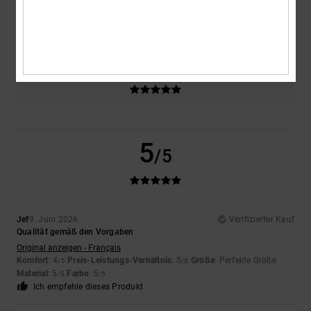
Größe
Material
5.0
Zu klein
Zu groß
Farbe
5.0
5
/5
Jef
9. Juni 2026
Verifizierter Kauf
Qualität gemäß den Vorgaben
Original anzeigen - Français
Komfort
: 4
Preis-Leistungs-Verhältnis
: 5
Größe
: Perfekte Größe
/5
/5
Material
: 5
Farbe
: 5
/5
/5
Ich empfehle dieses Produkt