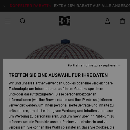
Direkt
zur
DOPPELTER RABATT*:
EXTRA 25% RABATT AUF ALLE ANGEBOTE
Produktinformation
springen
DOPPELTER
SALE MÄNNER
ESSENTIALS
ESSENTIALS
ESSENTIALS
SKATE SHOP
SNOW SHOP FÜR
Auf meine
Schuhe
Schuhe
Sale Schuhe
Stag
Astrix
Neue Kollektio
Neue Kollektio
Caps & Hüte
Chelsea
Pixie
Neue Kollektio
Schneejacken
Court Graffik
Neue Kollektio
Neue Kollektio
Hüte & Caps
Skaterschuhe
Team
Schneejacken
Snowboard Boo
Snowboard Boo
Bestellung
RABATT
MÄNNER
zugreifen
SALE FRAUEN
HIGHLIGHTS
HIGHLIGHTS
SCHUHE
COMMUNITY
Sale Bekleidun
Snow
Sale Bekleidun
Court Graffik
Ducati
Skate
Sweatshirts
Mützen
Court Graffik
Astrix
Sneakers
Snowboardhos
Pure
Skate
T-Shirts
Mützen
Alle ansehen
Snowboardhos
Schneejacken
Snowboardjac
MÄNNER
SNOW SHOP FÜR
Fortfahren ohne zu akzeptieren
Versand
FRAUEN
SALE KINDER
SCHUHE
SCHUHE
BEKLEIDUNG
Accessoires
Sale Accessoi
Lynx
DC Command
Sneakers
T-shirts
Taschen &
Alle ansehen
DC Command
Skate
Alle ansehen
Stag
Babyschuhe
Sweatshirts &
Taschen
Snowboard Boo
Snowboardhos
Snowboardhos
TREFFEN SIE EINE AUSWAHL FÜR IHRE DATEN
FRAUEN
Rucksäcke
Hoodies
Retouren
Wir und unsere Partner verwenden Cookies oder eine vergleichbare
SNOW SHOP FÜR
Technologie, um Informationen auf Ihrem Gerät zu speichern
BEKLEIDUNG
KLEIDUNG
ACCESSOIRES
SALE SNOW
Sale Snow
Pure
Manteca
Sandalen
Hemden
Manteca
Sandalen
Sneakers
Alle ansehen
Winterschuhe
Alle ansehen
Mützen
KINDER
und/oder darauf zuzugreifen. Diese personenbezogenen
KINDER
Alle ansehen
Jacken & Mänt
Informationen (wie Ihre Browserdaten und Ihre IP-Adresse) können
Bezahlung
verwendet werden, um Ihnen personalisierte Beiträge und Inhalte zu
ACCESSOIRES
T-Shirts
Jacken & Mänt
Net
Construct
Winterschuhe
Jeans
Best Sellers
Snowboard Boo
Alle ansehen
Polarfleece &
Alle ansehen
präsentieren, um die Leistung von Werbung und Inhalten zu messen,
SKATE
Hemden
Softshells
um Werbung zu personalisieren, und um mehr über ihr Publikum zu
Geschenkkarte
erfahren, um die Produkte unserer Partner zu entwickeln und zu
Jacken & Mänt
Hoodies &
Alle ansehen
Ascend
Snowboard Boo
Jacken & Mänt
Unisex
verbessern. Sie können Ihre Wahl so einstellen, dass Sie Cookies, die
COURT GRAFFIK
Sweatshirts
Jeans & Hosen
Mützen