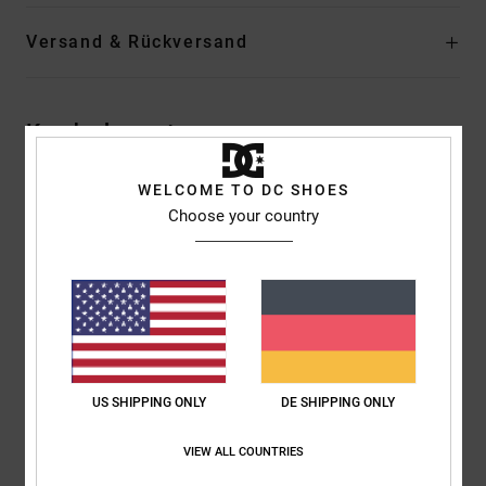
Versand & Rückversand
Kundenbewertungen
WELCOME TO DC SHOES
Durchschnittliche Bewertung
Choose your country
5.0
/5
basierend auf
1 verifizierten Bewertungen
seit Juni 2026
100% unserer Kunden empfehlen dieses Produkt
US SHIPPING ONLY
DE SHIPPING ONLY
Komfort
Preis-Leistungs-Verhältnis
4.0
5.0
VIEW ALL COUNTRIES