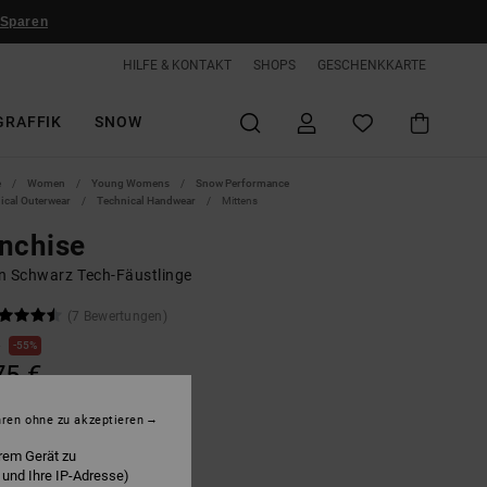
 Sparen
HILFE & KONTAKT
SHOPS
GESCHENKKARTE
GRAFFIK
SNOW
e
Women
Young Womens
Snow Performance
ical Outerwear
Technical Handwear
Mittens
nchise
n Schwarz Tech-Fäustlinge
(7 Bewertungen)
€
55%
75 €
hren ohne zu akzeptieren
LTER RABATT EXTRA 25 %
rem Gerät zu
 und Ihre IP-Adresse)