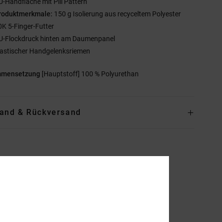
U-Handfläche mit Pill Pattern
roduktmerkmale:
150 g Isolierung aus recyceltem Polyester
0K 5-Finger-Futter
U-Flockdruck hinten am Daumenpanel
lastischer Handgelenksriemen
mmensetzung
[Hauptstoff] 100 % Polyurethan
and & Rückversand