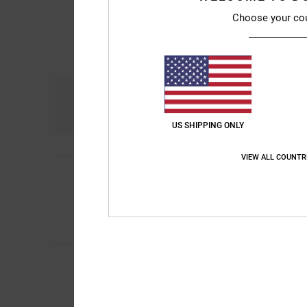
Choose your co
Komfort
Prei
5.0
US SHIPPING ONLY
VIEW ALL COUNTR
Virgile
9. April 2026
5
/5
Entspricht meinen 
Original anzeigen - F
Komfort
: 5
Preis-L
/5
Ich empfehle di
John
17. Februar 20
5
/5
Das richtige Produkt
Original anzeigen - E
Preis-Leistungs-Ver