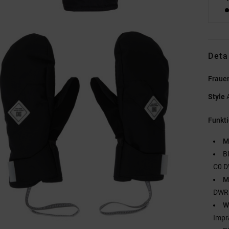
Deta
Fraue
Style
Funkt
M
B
C0 
M
DWR
W
Impr