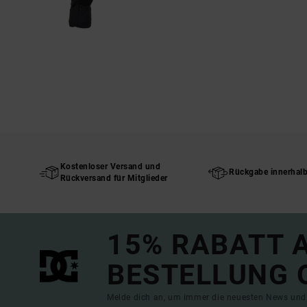
Kostenloser Versand und
Rückgabe innerhal
Rückversand für Mitglieder
15% RABATT A
BESTELLUNG 
Melde dich an, um immer die neuesten News und 