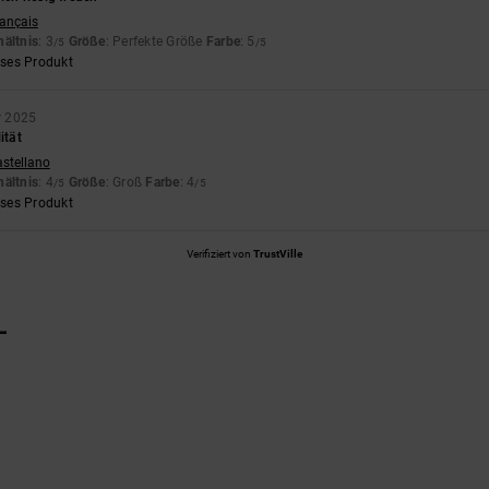
rançais
hältnis
: 3
Größe
: Perfekte Größe
Farbe
: 5
/5
/5
eses Produkt
r 2025
ität
astellano
hältnis
: 4
Größe
: Groß
Farbe
: 4
/5
/5
eses Produkt
Verifiziert von
TrustVille
L