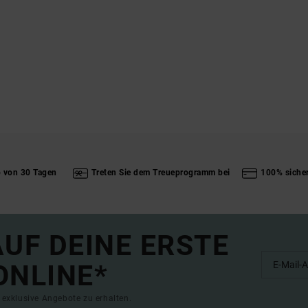
b von 30 Tagen
Treten Sie dem Treueprogramm bei
100% siche
UF DEINE ERSTE
ONLINE*
exklusive Angebote zu erhalten.