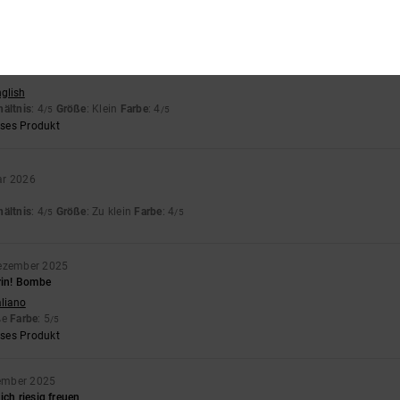
eses Produkt
26
nglish
hältnis
: 4
Größe
: Klein
Farbe
: 4
/5
/5
eses Produkt
ar 2026
hältnis
: 4
Größe
: Zu klein
Farbe
: 4
/5
/5
ezember 2025
rin! Bombe
aliano
ße
Farbe
: 5
/5
eses Produkt
ember 2025
ich riesig freuen