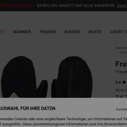
PPELTER RABATT*:
EXTRA 25% RABATT AUF ALLE ANGEBOTE
Jetzt
TT
MÄNNER
FRAUEN
KINDER
SKATE
COURT 
Startseit
Techn
Fra
Fraue
4.6
55,00 
24,
SALE
 AUSWAHL FÜR IHRE DATEN
Fortfa
DOPPE
erwenden Cookies oder eine vergleichbare Technologie, um Informationen auf Ih
f zuzugreifen. Diese personenbezogenen Informationen (wie Ihre Browserdaten