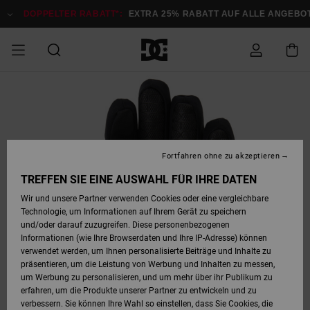
Direkt
zur
DOPPELTER RABATT*:
EXTRA 25% RABATT AUF ALLE ANGEB
Produktinformation
springen
DOPPELTER
SALE MÄNNER
ESSENTIALS
ESSENTIALS
ESSENTIALS
SKATE SHOP
SNOW SHOP FÜR
Auf meine
Schuhe
Schuhe
Sale Schuhe
Stag
Astrix
Neue Kollektio
Neue Kollektio
Caps & Hüte
Chelsea
Pixie
Neue Kollektio
Schneejacken
Court Graffik
Neue Kollektio
Neue Kollektio
Hüte & Caps
Skaterschuhe
Team
Schneejacken
Snowboard Boo
Snowboard Boo
Bestellung
RABATT
MÄNNER
zugreifen
SALE FRAUEN
HIGHLIGHTS
HIGHLIGHTS
SCHUHE
COMMUNITY
Sale Bekleidun
Snow
Sale Bekleidun
Court Graffik
Ducati
Skate
Sweatshirts
Mützen
Court Graffik
Astrix
Sneakers
Snowboardhos
Pure
Skate
T-Shirts
Mützen
Alle ansehen
Snowboardhos
Schneejacken
Snowboardjac
MÄNNER
SNOW SHOP FÜR
Fortfahren ohne zu akzeptieren
Versand
FRAUEN
SALE KINDER
SCHUHE
SCHUHE
BEKLEIDUNG
Accessoires
Sale Accessoi
Lynx
DC Command
Sneakers
T-shirts
Taschen &
Alle ansehen
DC Command
Skate
Alle ansehen
Stag
Babyschuhe
Sweatshirts &
Taschen
Snowboard Boo
Snowboardhos
Snowboardhos
TREFFEN SIE EINE AUSWAHL FÜR IHRE DATEN
FRAUEN
Rucksäcke
Hoodies
Retouren
Wir und unsere Partner verwenden Cookies oder eine vergleichbare
SNOW SHOP FÜR
Technologie, um Informationen auf Ihrem Gerät zu speichern
BEKLEIDUNG
KLEIDUNG
ACCESSOIRES
SALE SNOW
Sale Snow
Pure
Manteca
Sandalen
Hemden
Manteca
Sandalen
Sneakers
Alle ansehen
Winterschuhe
Alle ansehen
Mützen
KINDER
und/oder darauf zuzugreifen. Diese personenbezogenen
KINDER
Alle ansehen
Jacken & Mänt
Informationen (wie Ihre Browserdaten und Ihre IP-Adresse) können
Bezahlung
verwendet werden, um Ihnen personalisierte Beiträge und Inhalte zu
ACCESSOIRES
T-Shirts
Jacken & Mänt
Net
Construct
Winterschuhe
Jeans
Best Sellers
Snowboard Boo
Alle ansehen
Polarfleece &
Alle ansehen
präsentieren, um die Leistung von Werbung und Inhalten zu messen,
SKATE
Hemden
Softshells
um Werbung zu personalisieren, und um mehr über ihr Publikum zu
Geschenkkarte
erfahren, um die Produkte unserer Partner zu entwickeln und zu
Jacken & Mänt
Hoodies &
Alle ansehen
Ascend
Snowboard Boo
Jacken & Mänt
Unisex
verbessern. Sie können Ihre Wahl so einstellen, dass Sie Cookies, die
COURT GRAFFIK
Sweatshirts
Jeans & Hosen
Mützen