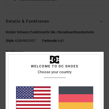
Details & Funktionen
Kinder Schwarz Funktionelle Ski-/Snowboardhandschuhe
Style
ADBHN03007
Farbcode
kvj0
Funktionen
Umweltfreundliches Material:
Recyceltes Schaftgewebe
WELCOME TO DC SHOES
aus Polyurethan
Choose your country
Imprägnierung:
10K Weather Defense für gute
Imprägnierung [10.000 mm / 5.000 g]
Dauerhaft wasserabweisende Imprägnierung [DWR], um
trocken zu halten und vor den Elementen zu schützen
Technologie:
Touchscreen-Technologie am Zeigefinger
Isolierung:
Isolierung aus recyceltem Polyester [150 g/m2]