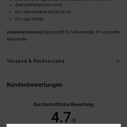
Zwei Leistentaschen vorne
DC-Lederaufnäher auf der Brust
DC-Logo-Details
Zusammensetzung
[Hauptstoff] 70 % Baumwolle, 30 % recycelte
Baumwolle
Versand & Rückversand
Kundenbewertungen
Durchschnittliche Bewertung
4.7
/5