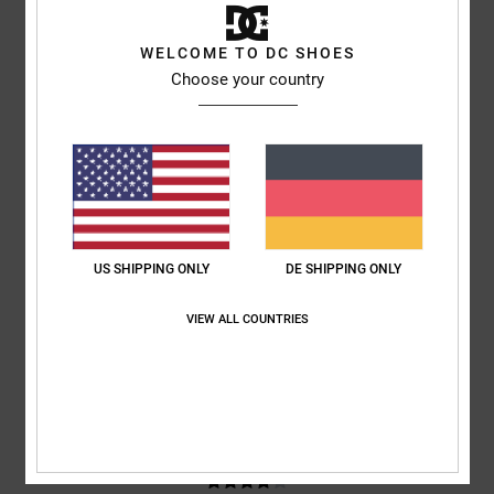
basierend auf
3 verifizierten Bewertungen
seit Januar 2026
WELCOME TO DC SHOES
67% unserer Kunden empfehlen dieses Produkt
Choose your country
Komfort
Preis-Leistungs-Verhältnis
4.7
4.7
Größe
Material
4.7
Zu klein
Zu groß
US SHIPPING ONLY
DE SHIPPING ONLY
Farbe
VIEW ALL COUNTRIES
4.0
4
/5