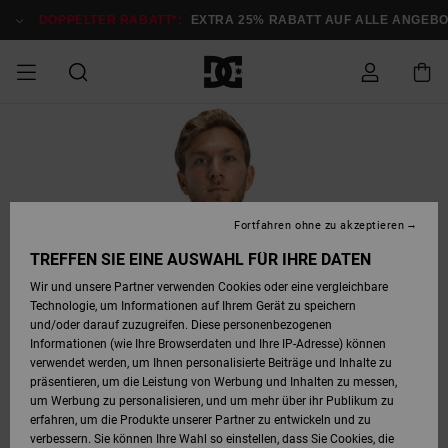
Direkt
zur
DOPPELTER RABATT*:
EXTRA 25% RABATT AUF ALLE ANGEB
Produktinformation
springen
DOPPELTER
SALE MÄNNER
ESSENTIALS
ESSENTIALS
ESSENTIALS
SKATE SHOP
SNOW SHOP FÜR
Auf meine
Schuhe
Schuhe
Sale Schuhe
Stag
Astrix
Neue Kollektio
Neue Kollektio
Caps & Hüte
Chelsea
Pixie
Neue Kollektio
Schneejacken
Court Graffik
Neue Kollektio
Neue Kollektio
Hüte & Caps
Skaterschuhe
Team
Schneejacken
Snowboard Boo
Snowboard Boo
Bestellung
RABATT
MÄNNER
zugreifen
SALE FRAUEN
HIGHLIGHTS
HIGHLIGHTS
SCHUHE
COMMUNITY
Sale Bekleidun
Snow
Sale Bekleidun
Court Graffik
Ducati
Skate
Sweatshirts
Mützen
Court Graffik
Astrix
Sneakers
Snowboardhos
Pure
Skate
T-Shirts
Mützen
Alle ansehen
Snowboardhos
Schneejacken
Snowboardjac
MÄNNER
SNOW SHOP FÜR
Fortfahren ohne zu akzeptieren
Versand
FRAUEN
SALE KINDER
SCHUHE
SCHUHE
BEKLEIDUNG
Accessoires
Sale Accessoi
Lynx
DC Command
Sneakers
T-shirts
Taschen &
Alle ansehen
DC Command
Skate
Alle ansehen
Stag
Babyschuhe
Sweatshirts &
Taschen
Snowboard Boo
Snowboardhos
Snowboardhos
TREFFEN SIE EINE AUSWAHL FÜR IHRE DATEN
FRAUEN
Rucksäcke
Hoodies
Retouren
Wir und unsere Partner verwenden Cookies oder eine vergleichbare
SNOW SHOP FÜR
Technologie, um Informationen auf Ihrem Gerät zu speichern
BEKLEIDUNG
KLEIDUNG
ACCESSOIRES
SALE SNOW
Sale Snow
Pure
Manteca
Sandalen
Hemden
Manteca
Sandalen
Sneakers
Alle ansehen
Winterschuhe
Alle ansehen
Mützen
KINDER
und/oder darauf zuzugreifen. Diese personenbezogenen
KINDER
Alle ansehen
Jacken & Mänt
Informationen (wie Ihre Browserdaten und Ihre IP-Adresse) können
Bezahlung
verwendet werden, um Ihnen personalisierte Beiträge und Inhalte zu
ACCESSOIRES
T-Shirts
Jacken & Mänt
Net
Construct
Winterschuhe
Jeans
Best Sellers
Snowboard Boo
Alle ansehen
Polarfleece &
Alle ansehen
präsentieren, um die Leistung von Werbung und Inhalten zu messen,
SKATE
Hemden
Softshells
um Werbung zu personalisieren, und um mehr über ihr Publikum zu
Geschenkkarte
erfahren, um die Produkte unserer Partner zu entwickeln und zu
Jacken & Mänt
Hoodies &
Alle ansehen
Ascend
Snowboard Boo
Jacken & Mänt
Unisex
verbessern. Sie können Ihre Wahl so einstellen, dass Sie Cookies, die
COURT GRAFFIK
Sweatshirts
Jeans & Hosen
Mützen