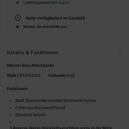
Lieferung geplant ab
8 August
Siehe Verfügbarkeit im Geschäft
Wählen Sie eine Größe aus
Details & Funktionen
Männer Blau Arbeitsjacke
Style
EDYJK03263
Farbcode
brq0
Funktionen
Stoff:
Baumwolle/recycled Baumwoll-Canvas
Futter aus Baumwoll-Flanell
Standard Schnitt
5 Reverse-Nylon-Spiralreißverschluss vorne in der Mitte