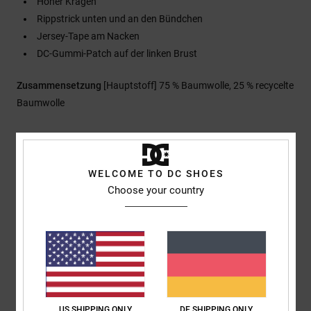
Hoher Kragen
Rippstrick unten und an den Bündchen
Jersey-Tape am Nacken
DC-Gummi-Patch auf der linken Brust
Zusammensetzung
[Hauptstoff] 75 % Baumwolle, 25 % recycelte
Baumwolle
Versand & Rückversand
WELCOME TO DC SHOES
Choose your country
Kundenbewertungen
Durchschnittliche Bewertung
4.0
/5
US SHIPPING ONLY
DE SHIPPING ONLY