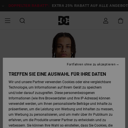
Direkt
zur
DOPPELTER RABATT*:
EXTRA 25% RABATT AUF ALLE ANGEBOTE
Produktinformation
springen
DOPPELTER
SALE MÄNNER
ESSENTIALS
ESSENTIALS
ESSENTIALS
SKATE SHOP
SNOW SHOP FÜR
Auf meine
Schuhe
Schuhe
Sale Schuhe
Stag
Astrix
Neue Kollektio
Neue Kollektio
Caps & Hüte
Chelsea
Pixie
Neue Kollektio
Schneejacken
Court Graffik
Neue Kollektio
Neue Kollektio
Hüte & Caps
Skaterschuhe
Team
Schneejacken
Snowboard Boo
Snowboard Boo
Bestellung
RABATT
MÄNNER
zugreifen
SALE FRAUEN
HIGHLIGHTS
HIGHLIGHTS
SCHUHE
COMMUNITY
Sale Bekleidun
Snow
Sale Bekleidun
Court Graffik
Ducati
Skate
Sweatshirts
Mützen
Court Graffik
Astrix
Sneakers
Snowboardhos
Pure
Skate
T-Shirts
Mützen
Alle ansehen
Snowboardhos
Schneejacken
Snowboardjac
MÄNNER
SNOW SHOP FÜR
Fortfahren ohne zu akzeptieren
Versand
FRAUEN
SALE KINDER
SCHUHE
SCHUHE
BEKLEIDUNG
Accessoires
Sale Accessoi
Lynx
DC Command
Sneakers
T-shirts
Taschen &
Alle ansehen
DC Command
Skate
Alle ansehen
Stag
Babyschuhe
Sweatshirts &
Taschen
Snowboard Boo
Snowboardhos
Snowboardhos
TREFFEN SIE EINE AUSWAHL FÜR IHRE DATEN
FRAUEN
Rucksäcke
Hoodies
Retouren
Wir und unsere Partner verwenden Cookies oder eine vergleichbare
SNOW SHOP FÜR
Technologie, um Informationen auf Ihrem Gerät zu speichern
BEKLEIDUNG
KLEIDUNG
ACCESSOIRES
SALE SNOW
Sale Snow
Pure
Manteca
Sandalen
Hemden
Manteca
Sandalen
Sneakers
Alle ansehen
Winterschuhe
Alle ansehen
Mützen
KINDER
und/oder darauf zuzugreifen. Diese personenbezogenen
KINDER
Alle ansehen
Jacken & Mänt
Informationen (wie Ihre Browserdaten und Ihre IP-Adresse) können
Bezahlung
verwendet werden, um Ihnen personalisierte Beiträge und Inhalte zu
ACCESSOIRES
T-Shirts
Jacken & Mänt
Net
Construct
Winterschuhe
Jeans
Best Sellers
Snowboard Boo
Alle ansehen
Polarfleece &
Alle ansehen
präsentieren, um die Leistung von Werbung und Inhalten zu messen,
SKATE
Hemden
Softshells
um Werbung zu personalisieren, und um mehr über ihr Publikum zu
Geschenkkarte
erfahren, um die Produkte unserer Partner zu entwickeln und zu
Jacken & Mänt
Hoodies &
Alle ansehen
Ascend
Snowboard Boo
Jacken & Mänt
Unisex
verbessern. Sie können Ihre Wahl so einstellen, dass Sie Cookies, die
COURT GRAFFIK
Sweatshirts
Jeans & Hosen
Mützen