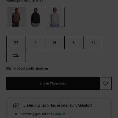
Kontaktformular.
Light Heather Grey
Farbe
FAQ
ansehen
XS
S
M
L
XL
XXL
Größentabelle ansehen
In den Warenkorb
Lieferung nach Hause oder zum Abholort
Lieferung geplant ab
11 August