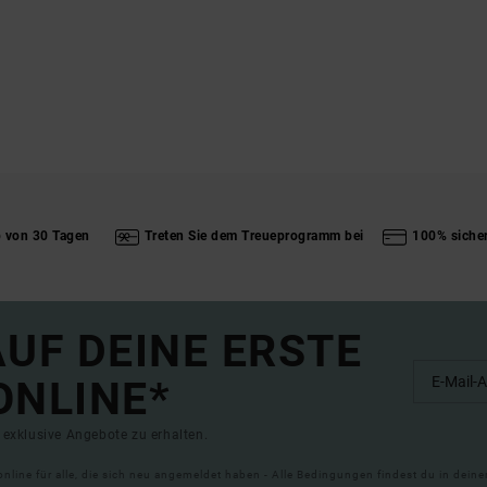
b von 30 Tagen
Treten Sie dem Treueprogramm bei
100% siche
UF DEINE ERSTE
ONLINE*
exklusive Angebote zu erhalten.
online für alle, die sich neu angemeldet haben - Alle Bedingungen findest du in dei