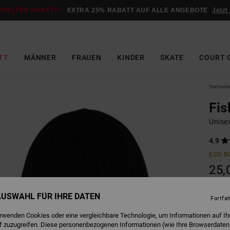
PPELTER RABATT*:
EXTRA 25% RABATT AUF ALLE ANGEBOTE
Jetzt
TT
MÄNNER
FRAUEN
KINDER
SKATE
COURT 
Startseit
Fis
Unise
4.9
ECO-B
25,
 AUSWAHL FÜR IHRE DATEN
Fortfa
B
Farbe
erwenden Cookies oder eine vergleichbare Technologie, um Informationen auf Ih
f zuzugreifen. Diese personenbezogenen Informationen (wie Ihre Browserdaten