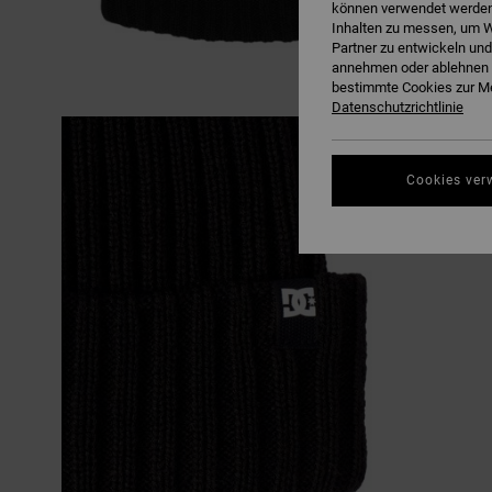
können verwendet werden,
Inhalten zu messen, um W
Partner zu entwickeln und
annehmen oder ablehnen o
bestimmte Cookies zur Me
Datenschutzrichtlinie
Cookies ver