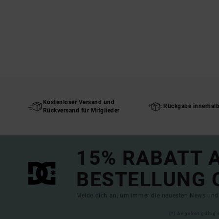
Kostenloser Versand und
Rückgabe innerhal
Rückversand für Mitglieder
15% RABATT A
BESTELLUNG 
Melde dich an, um immer die neuesten News und 
(*) Angebot gültig 