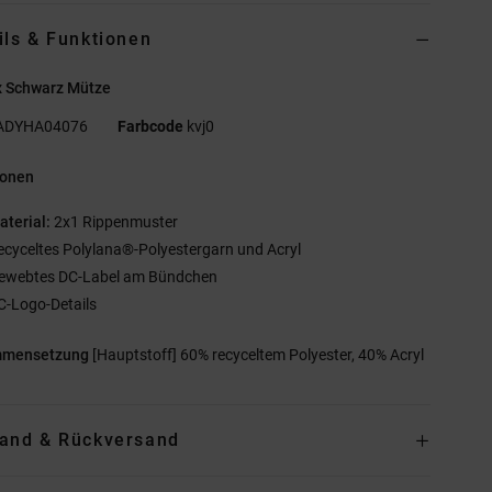
ils & Funktionen
x Schwarz Mütze
ADYHA04076
Farbcode
kvj0
ionen
aterial:
2x1 Rippenmuster
ecyceltes Polylana®-Polyestergarn und Acryl
ewebtes DC-Label am Bündchen
C-Logo-Details
mmensetzung
[Hauptstoff] 60% recyceltem Polyester, 40% Acryl
and & Rückversand