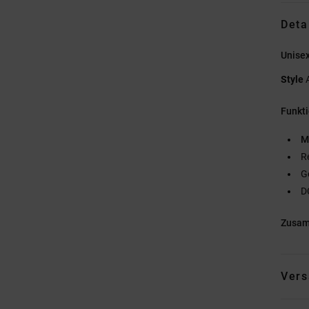
Deta
Unise
Style
Funkt
M
R
G
D
Zusa
Vers