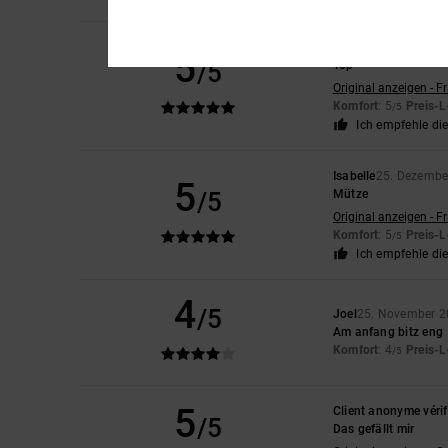
Isabelle
25. Dezembe
5
/5
Top
Original anzeigen - F
Komfort
: 5
Preis-L
/5
Ich empfehle di
Isabelle
25. Dezembe
5
/5
Mütze
Original anzeigen - F
Komfort
: 5
Preis-L
/5
Ich empfehle di
4
/5
Joel
25. November 
Am anfang bitz eng
Komfort
: 4
Preis-L
/5
5
Client anonyme vérif
/5
Das gefällt mir