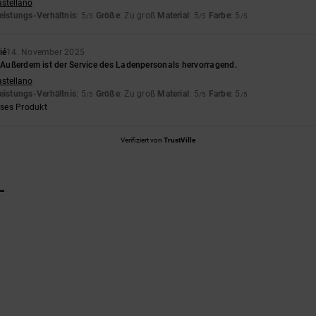
astellano
eistungs-Verhältnis
: 5
Größe
: Zu groß
Material
: 5
Farbe
: 5
/5
/5
/5
ié
14. November 2025
. Außerdem ist der Service des Ladenpersonals hervorragend.
astellano
eistungs-Verhältnis
: 5
Größe
: Zu groß
Material
: 5
Farbe
: 5
/5
/5
/5
eses Produkt
Verifiziert von
TrustVille
L