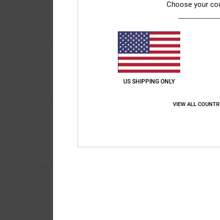
5
/5
Choose your co
Original anzeigen - C
Komfort
: 5
Preis-L
/5
Ich empfehle di
JUANJO
13. Januar
5
/5
Erfüllung der Erwar
Original anzeigen - C
US SHIPPING ONLY
Komfort
: 5
Preis-L
/5
Ich empfehle di
VIEW ALL COUNTR
JUANJO
13. Januar
5
/5
Erfüllung der Erwar
Original anzeigen - C
Komfort
: 5
Preis-L
/5
Ich empfehle di
Kayleigh
12. Januar
5
/5
Das gefällt mir
Original anzeigen - E
Komfort
: 5
Preis-L
/5
Ich empfehle di