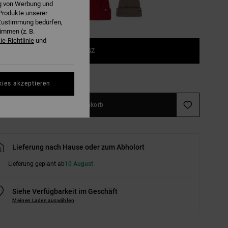
ng von Werbung und
Produkte unserer
r Zustimmung bedürfen,
immen (z. B.
e-Richtlinie
und
1SZ
ößentabelle ansehen
kies akzeptieren
In den Warenkorb
Lieferung nach Hause oder zum Abholort
Lieferung geplant ab
10 August
Siehe Verfügbarkeit im Geschäft
Meinen Laden auswählen