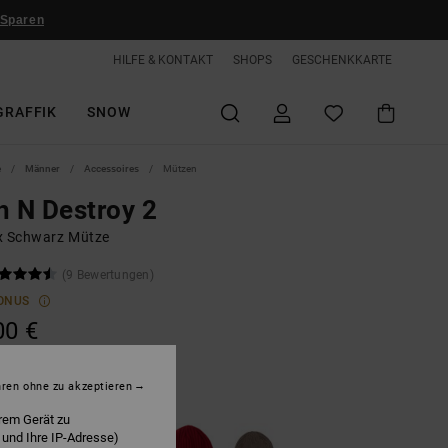
 Sparen
HILFE & KONTAKT
SHOPS
GESCHENKKARTE
GRAFFIK
SNOW
e
Männer
Accessoires
Mützen
h N Destroy 2
x Schwarz Mütze
(9 Bewertungen)
ONUS
00 €
hren ohne zu akzeptieren
lack
rem Gerät zu
 und Ihre IP-Adresse)