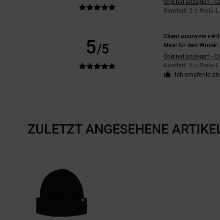
Original anzeigen - C
Komfort
: 5
Preis-L
/5
Client anonyme vérif
5
/5
Ideal für den Winter
Original anzeigen - C
Komfort
: 5
Preis-L
/5
Ich empfehle di
ZULETZT ANGESEHENE ARTIKE