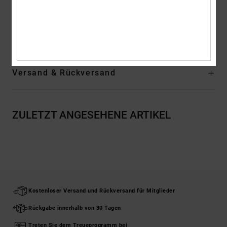
Zusammensetzung
[Hauptstoff] 75 % Baumwolle, 25 % recycelte
Baumwolle
Versand & Rückversand
ZULETZT ANGESEHENE ARTIKEL
Kostenloser Versand und Rückversand für Mitglieder
Rückgabe innerhalb von 30 Tagen
Treten Sie dem Treueprogramm bei