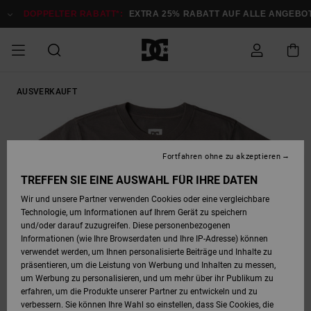
Direkt
zur
DOPPELTER RABATT*:
EXTRA 25% RABATT AUF ALLE ANGEBOTE
Produktinformation
springen
DOPPELTER
AUSVERKAUFT
SALE MÄNNER
ESSENTIALS
ESSENTIALS
ESSENTIALS
SKATE SHOP
SNOW SHOP FÜR
Auf meine
Schuhe
Schuhe
Sale Schuhe
Stag
Astrix
Neue Kollektio
Neue Kollektio
Caps & Hüte
Chelsea
Pixie
Neue Kollektio
Schneejacken
Court Graffik
Neue Kollektio
Neue Kollektio
Hüte & Caps
Skaterschuhe
Team
Schneejacken
Snowboard Boo
Snowboard Boo
Bestellung
RABATT
MÄNNER
zugreifen
SALE FRAUEN
HIGHLIGHTS
HIGHLIGHTS
SCHUHE
COMMUNITY
Sale Bekleidun
Snow
Sale Bekleidun
Court Graffik
Ducati
Skate
Sweatshirts
Mützen
Court Graffik
Astrix
Sneakers
Snowboardhos
Pure
Skate
T-Shirts
Mützen
Alle ansehen
Snowboardhos
Schneejacken
Snowboardjac
MÄNNER
SNOW SHOP FÜR
Fortfahren ohne zu akzeptieren
Versand
FRAUEN
SALE KINDER
SCHUHE
SCHUHE
BEKLEIDUNG
Accessoires
Sale Accessoi
Lynx
DC Command
Sneakers
T-shirts
Taschen &
Alle ansehen
DC Command
Skate
Alle ansehen
Stag
Babyschuhe
Sweatshirts &
Taschen
Snowboard Boo
Snowboardhos
Snowboardhos
TREFFEN SIE EINE AUSWAHL FÜR IHRE DATEN
FRAUEN
Rucksäcke
Hoodies
Retouren
Wir und unsere Partner verwenden Cookies oder eine vergleichbare
SNOW SHOP FÜR
Technologie, um Informationen auf Ihrem Gerät zu speichern
BEKLEIDUNG
KLEIDUNG
ACCESSOIRES
SALE SNOW
Sale Snow
Pure
Manteca
Sandalen
Hemden
Manteca
Sandalen
Sneakers
Alle ansehen
Winterschuhe
Alle ansehen
Mützen
KINDER
und/oder darauf zuzugreifen. Diese personenbezogenen
KINDER
Alle ansehen
Jacken & Mänt
Informationen (wie Ihre Browserdaten und Ihre IP-Adresse) können
Bezahlung
verwendet werden, um Ihnen personalisierte Beiträge und Inhalte zu
ACCESSOIRES
T-Shirts
Jacken & Mänt
Net
Construct
Winterschuhe
Jeans
Best Sellers
Snowboard Boo
Alle ansehen
Polarfleece &
Alle ansehen
präsentieren, um die Leistung von Werbung und Inhalten zu messen,
SKATE
Hemden
Softshells
um Werbung zu personalisieren, und um mehr über ihr Publikum zu
Geschenkkarte
erfahren, um die Produkte unserer Partner zu entwickeln und zu
Jacken & Mänt
Hoodies &
Alle ansehen
Ascend
Snowboard Boo
Jacken & Mänt
Unisex
verbessern. Sie können Ihre Wahl so einstellen, dass Sie Cookies, die
COURT GRAFFIK
Sweatshirts
Jeans & Hosen
Mützen