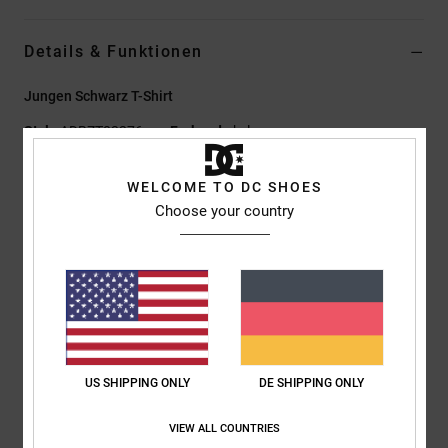
Details & Funktionen
Jungen Schwarz T-Shirt
Style
ADBZT03276
Farbcode
kzlw
Funktionen
WELCOME TO DC SHOES
Choose your country
Kollektion:
„Lineguide AM"-Kollektion
Material:
Jersey-Stoff aus 75 % Baumwolle und 25 %
recycelter Baumwolle [200 g/m2]
Färbung/Waschung:
Pigmentfärbung und Acid Wash
Passform:
Standard Fit
Hals:
Rundhalsausschnitt
Ärmel:
kurzärmlig
US SHIPPING ONLY
DE SHIPPING ONLY
Logo:
Druck auf der linken Brust und hinten
Siebdrucketikett im Nacken
VIEW ALL COUNTRIES
Vertikales Label am Saum