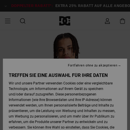
Direkt
zur
DOPPELTER RABATT*:
EXTRA 25% RABATT AUF ALLE ANGEB
Produktinformation
springen
DOPPELTER
SALE MÄNNER
ESSENTIALS
ESSENTIALS
ESSENTIALS
SKATE SHOP
SNOW SHOP FÜR
Auf meine
Schuhe
Schuhe
Sale Schuhe
Stag
Astrix
Neue Kollektio
Neue Kollektio
Caps & Hüte
Chelsea
Pixie
Neue Kollektio
Schneejacken
Court Graffik
Neue Kollektio
Neue Kollektio
Hüte & Caps
Skaterschuhe
Team
Schneejacken
Snowboard Boo
Snowboard Boo
Bestellung
RABATT
MÄNNER
zugreifen
SALE FRAUEN
HIGHLIGHTS
HIGHLIGHTS
SCHUHE
COMMUNITY
Sale Bekleidun
Snow
Sale Bekleidun
Court Graffik
Ducati
Skate
Sweatshirts
Mützen
Court Graffik
Astrix
Sneakers
Snowboardhos
Pure
Skate
T-Shirts
Mützen
Alle ansehen
Snowboardhos
Schneejacken
Snowboardjac
MÄNNER
SNOW SHOP FÜR
Fortfahren ohne zu akzeptieren
Versand
FRAUEN
SALE KINDER
SCHUHE
SCHUHE
BEKLEIDUNG
Accessoires
Sale Accessoi
Lynx
DC Command
Sneakers
T-shirts
Taschen &
Alle ansehen
DC Command
Skate
Alle ansehen
Stag
Babyschuhe
Sweatshirts &
Taschen
Snowboard Boo
Snowboardhos
Snowboardhos
TREFFEN SIE EINE AUSWAHL FÜR IHRE DATEN
FRAUEN
Rucksäcke
Hoodies
Retouren
Wir und unsere Partner verwenden Cookies oder eine vergleichbare
SNOW SHOP FÜR
Technologie, um Informationen auf Ihrem Gerät zu speichern
BEKLEIDUNG
KLEIDUNG
ACCESSOIRES
SALE SNOW
Sale Snow
Pure
Manteca
Sandalen
Hemden
Manteca
Sandalen
Sneakers
Alle ansehen
Winterschuhe
Alle ansehen
Mützen
KINDER
und/oder darauf zuzugreifen. Diese personenbezogenen
KINDER
Alle ansehen
Jacken & Mänt
Informationen (wie Ihre Browserdaten und Ihre IP-Adresse) können
Bezahlung
verwendet werden, um Ihnen personalisierte Beiträge und Inhalte zu
ACCESSOIRES
T-Shirts
Jacken & Mänt
Net
Construct
Winterschuhe
Jeans
Best Sellers
Snowboard Boo
Alle ansehen
Polarfleece &
Alle ansehen
präsentieren, um die Leistung von Werbung und Inhalten zu messen,
SKATE
Hemden
Softshells
um Werbung zu personalisieren, und um mehr über ihr Publikum zu
Geschenkkarte
erfahren, um die Produkte unserer Partner zu entwickeln und zu
Jacken & Mänt
Hoodies &
Alle ansehen
Ascend
Snowboard Boo
Jacken & Mänt
Unisex
verbessern. Sie können Ihre Wahl so einstellen, dass Sie Cookies, die
COURT GRAFFIK
Sweatshirts
Jeans & Hosen
Mützen