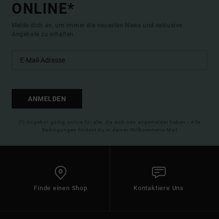
ONLINE*
Melde dich an, um immer die neuesten News und exklusive
Angebote zu erhalten.
ANMELDEN
(*) Angebot gültig online für alle, die sich neu angemeldet haben - Alle
Bedingungen findest du in deiner Willkommens-Mail
Finde einen Shop
Kontaktiere Uns