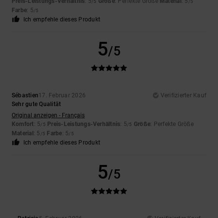
Preis-Leistungs-Verhältnis
: 5
Größe
: Perfekte Größe
Material
: 5
/5
/5
Farbe
: 5
/5
Ich empfehle dieses Produkt
5
/5
Sébastien
17. Februar 2026
Verifizierter Kauf
Sehr gute Qualität
Original anzeigen - Français
Komfort
: 5
Preis-Leistungs-Verhältnis
: 5
Größe
: Perfekte Größe
/5
/5
Material
: 5
Farbe
: 5
/5
/5
Ich empfehle dieses Produkt
5
/5