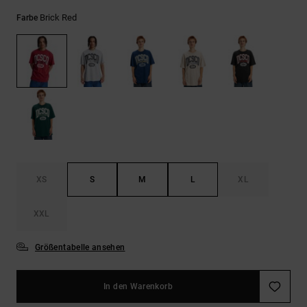
Kontaktformular.
Brick Red
Farbe
FAQ
ansehen
XS
S
M
L
XL
XXL
Größentabelle ansehen
In den Warenkorb