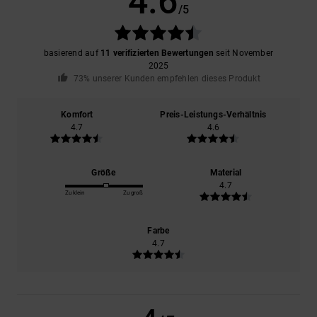
4.6
/5
basierend auf
11 verifizierten Bewertungen
seit November
2025
73% unserer Kunden empfehlen dieses Produkt
Komfort
Preis-Leistungs-Verhältnis
4.7
4.6
Größe
Material
4.7
Zu klein
Zu groß
Farbe
4.7