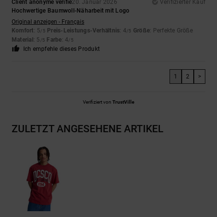
Client anonyme vérifié
20. Januar 2026
Verifizierter Kauf
Hochwertige Baumwoll-Näharbeit mit Logo
Original anzeigen - Français
Komfort
: 5
Preis-Leistungs-Verhältnis
: 4
Größe
: Perfekte Größe
/5
/5
Material
: 5
Farbe
: 4
/5
/5
Ich empfehle dieses Produkt
1
2
>
Verifiziert von
TrustVille
ZULETZT ANGESEHENE ARTIKEL