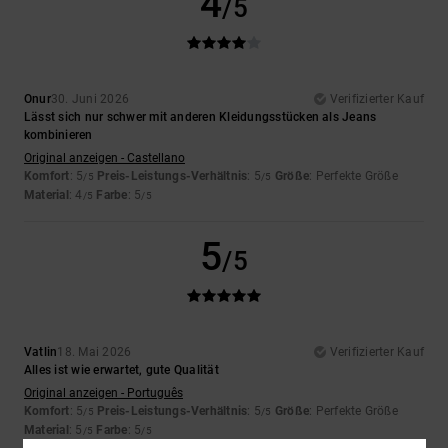
4
/5
Onur
30. Juni 2026
Verifizierter Kauf
Lässt sich nur schwer mit anderen Kleidungsstücken als Jeans
kombinieren
Original anzeigen - Castellano
Komfort
: 5
Preis-Leistungs-Verhältnis
: 5
Größe
: Perfekte Größe
/5
/5
Material
: 4
Farbe
: 5
/5
/5
5
/5
Vatlin
18. Mai 2026
Verifizierter Kauf
Alles ist wie erwartet, gute Qualität
Original anzeigen - Português
Komfort
: 5
Preis-Leistungs-Verhältnis
: 5
Größe
: Perfekte Größe
/5
/5
Material
: 5
Farbe
: 5
/5
/5