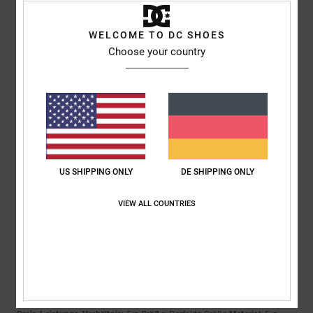
Ich empfehle dieses Produkt
5
WELCOME TO DC SHOES
/5
Choose your country
Clement
26. April 2026
Verifizierter Kauf
Ausgezeichnet
Original anzeigen - Français
Preis-Leistungs-Verhältnis
: 5
Material
: 5
Farbe
: 5
/5
/5
/5
Ich empfehle dieses Produkt
US SHIPPING ONLY
DE SHIPPING ONLY
5
VIEW ALL COUNTRIES
/5
Javier
23. Februar 2026
Verifizierter Kauf
Super
Original anzeigen - Castellano