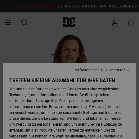
Direkt
zur
DOPPELTER RABATT*:
EXTRA 25% RABATT AUF ALLE ANGEBOTE
Produktinformation
springen
DOPPELTER
SALE MÄNNER
ESSENTIALS
ESSENTIALS
ESSENTIALS
SKATE SHOP
SNOW SHOP FÜR
Auf meine
Schuhe
Schuhe
Sale Schuhe
Stag
Astrix
Neue Kollektio
Neue Kollektio
Caps & Hüte
Chelsea
Pixie
Neue Kollektio
Schneejacken
Court Graffik
Neue Kollektio
Neue Kollektio
Hüte & Caps
Skaterschuhe
Team
Schneejacken
Snowboard Boo
Snowboard Boo
Bestellung
RABATT
MÄNNER
zugreifen
SALE FRAUEN
HIGHLIGHTS
HIGHLIGHTS
SCHUHE
COMMUNITY
Sale Bekleidun
Snow
Sale Bekleidun
Court Graffik
Ducati
Skate
Sweatshirts
Mützen
Court Graffik
Astrix
Sneakers
Snowboardhos
Pure
Skate
T-Shirts
Mützen
Alle ansehen
Snowboardhos
Schneejacken
Snowboardjac
MÄNNER
SNOW SHOP FÜR
Fortfahren ohne zu akzeptieren
Versand
FRAUEN
SALE KINDER
SCHUHE
SCHUHE
BEKLEIDUNG
Accessoires
Sale Accessoi
Lynx
DC Command
Sneakers
T-shirts
Taschen &
Alle ansehen
DC Command
Skate
Alle ansehen
Stag
Babyschuhe
Sweatshirts &
Taschen
Snowboard Boo
Snowboardhos
Snowboardhos
TREFFEN SIE EINE AUSWAHL FÜR IHRE DATEN
FRAUEN
Rucksäcke
Hoodies
Retouren
Wir und unsere Partner verwenden Cookies oder eine vergleichbare
SNOW SHOP FÜR
Technologie, um Informationen auf Ihrem Gerät zu speichern
BEKLEIDUNG
KLEIDUNG
ACCESSOIRES
SALE SNOW
Sale Snow
Pure
Manteca
Sandalen
Hemden
Manteca
Sandalen
Sneakers
Alle ansehen
Winterschuhe
Alle ansehen
Mützen
KINDER
und/oder darauf zuzugreifen. Diese personenbezogenen
KINDER
Alle ansehen
Jacken & Mänt
Informationen (wie Ihre Browserdaten und Ihre IP-Adresse) können
Bezahlung
verwendet werden, um Ihnen personalisierte Beiträge und Inhalte zu
ACCESSOIRES
T-Shirts
Jacken & Mänt
Net
Construct
Winterschuhe
Jeans
Best Sellers
Snowboard Boo
Alle ansehen
Polarfleece &
Alle ansehen
präsentieren, um die Leistung von Werbung und Inhalten zu messen,
SKATE
Hemden
Softshells
um Werbung zu personalisieren, und um mehr über ihr Publikum zu
Geschenkkarte
erfahren, um die Produkte unserer Partner zu entwickeln und zu
Jacken & Mänt
Hoodies &
Alle ansehen
Ascend
Snowboard Boo
Jacken & Mänt
Unisex
verbessern. Sie können Ihre Wahl so einstellen, dass Sie Cookies, die
COURT GRAFFIK
Sweatshirts
Jeans & Hosen
Mützen