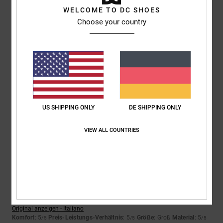
4.7
4.0
WELCOME TO DC SHOES
Choose your country
Größe
Material
4.7
Zu klein
Zu groß
Farbe
4.7
US SHIPPING ONLY
DE SHIPPING ONLY
VIEW ALL COUNTRIES
5
/5
Tamara
26. Dezember 2025
Verifizierter Kauf
Komfort und erstklassiges Material
Original anzeigen - Italiano
Komfort
: 5
Preis-Leistungs-Verhältnis
: 5
Größe
: Groß
Material
: 5
/5
/5
/5