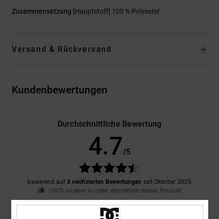
Zusammensetzung
[Hauptstoff] 100 % Polyester
Versand & Rückversand
Kundenbewertungen
Durchschnittliche Bewertung
4.7
/5
basierend auf
3 verifizierten Bewertungen
seit Oktober 2025
100% unserer Kunden empfehlen dieses Produkt
Komfort
Preis-Leistungs-Verhältnis