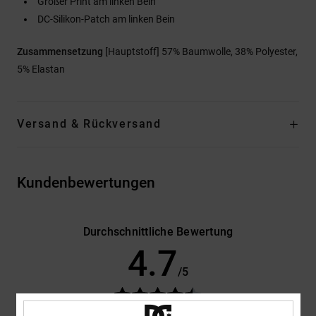
Großer Print am linken Bein
DC-Silikon-Patch am linken Bein
Zusammensetzung
[Hauptstoff] 57% Baumwolle, 38% Polyester,
5% Elastan
Versand & Rückversand
Kundenbewertungen
Durchschnittliche Bewertung
4.7
/5
basierend auf
3 verifizierten Bewertungen
seit Dezember 2025