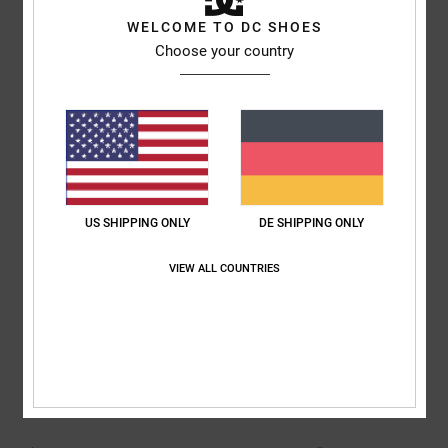
100% unserer Kunden empfehlen dieses Produkt
WELCOME TO DC SHOES
Choose your country
Komfort
Preis-Leistungs-Verhältnis
4.7
3.3
Größe
Material
4.3
Zu klein
Zu groß
US SHIPPING ONLY
DE SHIPPING ONLY
Farbe
4.7
VIEW ALL COUNTRIES
5
/5