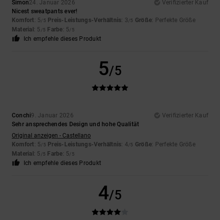
Simon
24. Januar 2026
Verifizierter Kauf
Nicest sweatpants ever!
Komfort
: 5
Preis-Leistungs-Verhältnis
: 3
Größe
: Perfekte Größe
/5
/5
Material
: 5
Farbe
: 5
/5
/5
Ich empfehle dieses Produkt
5
/5
Conchi
9. Januar 2026
Verifizierter Kauf
Sehr ansprechendes Design und hohe Qualität
Original anzeigen - Castellano
Komfort
: 5
Preis-Leistungs-Verhältnis
: 4
Größe
: Perfekte Größe
/5
/5
Material
: 5
Farbe
: 5
/5
/5
Ich empfehle dieses Produkt
4
/5