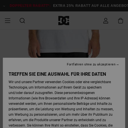
Direkt
zur
DOPPELTER RABATT*:
EXTRA 25% RABATT AUF ALLE ANGEBOTE
Produktinformation
springen
DOPPELTER
SALE MÄNNER
ESSENTIALS
ESSENTIALS
ESSENTIALS
SKATE SHOP
SNOW SHOP FÜR
Auf meine
Schuhe
Schuhe
Sale Schuhe
Stag
Astrix
Neue Kollektio
Neue Kollektio
Caps & Hüte
Chelsea
Pixie
Neue Kollektio
Schneejacken
Court Graffik
Neue Kollektio
Neue Kollektio
Hüte & Caps
Skaterschuhe
Team
Schneejacken
Snowboard Boo
Snowboard Boo
Bestellung
RABATT
MÄNNER
zugreifen
SALE FRAUEN
HIGHLIGHTS
HIGHLIGHTS
SCHUHE
COMMUNITY
Sale Bekleidun
Snow
Sale Bekleidun
Court Graffik
Ducati
Skate
Sweatshirts
Mützen
Court Graffik
Astrix
Sneakers
Snowboardhos
Pure
Skate
T-Shirts
Mützen
Alle ansehen
Snowboardhos
Schneejacken
Snowboardjac
MÄNNER
SNOW SHOP FÜR
Fortfahren ohne zu akzeptieren
Versand
FRAUEN
SALE KINDER
SCHUHE
SCHUHE
BEKLEIDUNG
Accessoires
Sale Accessoi
Lynx
DC Command
Sneakers
T-shirts
Taschen &
Alle ansehen
DC Command
Skate
Alle ansehen
Stag
Babyschuhe
Sweatshirts &
Taschen
Snowboard Boo
Snowboardhos
Snowboardhos
TREFFEN SIE EINE AUSWAHL FÜR IHRE DATEN
FRAUEN
Rucksäcke
Hoodies
Retouren
Wir und unsere Partner verwenden Cookies oder eine vergleichbare
SNOW SHOP FÜR
Technologie, um Informationen auf Ihrem Gerät zu speichern
BEKLEIDUNG
KLEIDUNG
ACCESSOIRES
SALE SNOW
Sale Snow
Pure
Manteca
Sandalen
Hemden
Manteca
Sandalen
Sneakers
Alle ansehen
Winterschuhe
Alle ansehen
Mützen
KINDER
und/oder darauf zuzugreifen. Diese personenbezogenen
KINDER
Alle ansehen
Jacken & Mänt
Informationen (wie Ihre Browserdaten und Ihre IP-Adresse) können
Bezahlung
verwendet werden, um Ihnen personalisierte Beiträge und Inhalte zu
ACCESSOIRES
T-Shirts
Jacken & Mänt
Net
Construct
Winterschuhe
Jeans
Best Sellers
Snowboard Boo
Alle ansehen
Polarfleece &
Alle ansehen
präsentieren, um die Leistung von Werbung und Inhalten zu messen,
SKATE
Hemden
Softshells
um Werbung zu personalisieren, und um mehr über ihr Publikum zu
Geschenkkarte
erfahren, um die Produkte unserer Partner zu entwickeln und zu
Jacken & Mänt
Hoodies &
Alle ansehen
Ascend
Snowboard Boo
Jacken & Mänt
Unisex
verbessern. Sie können Ihre Wahl so einstellen, dass Sie Cookies, die
COURT GRAFFIK
Sweatshirts
Jeans & Hosen
Mützen