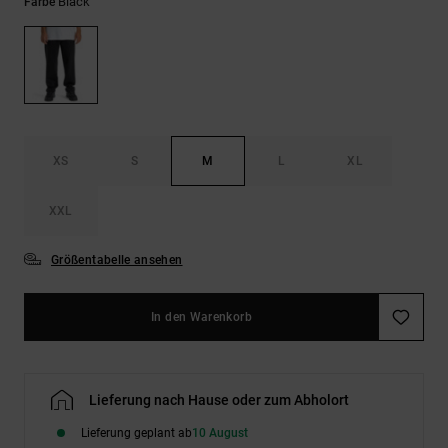
Kontaktformular.
Black
Farbe
FAQ
ansehen
XS
S
M
L
XL
XXL
Größentabelle ansehen
In den Warenkorb
Lieferung nach Hause oder zum Abholort
Lieferung geplant ab
10 August