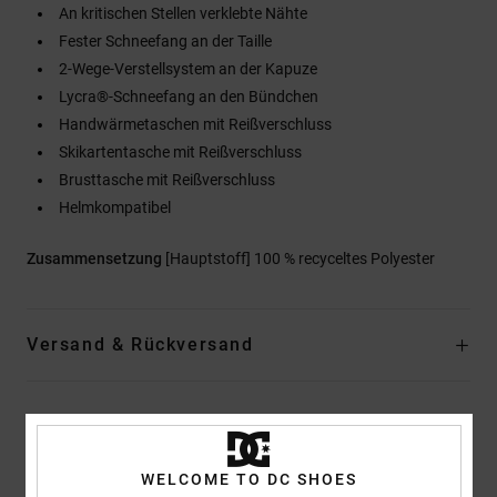
An kritischen Stellen verklebte Nähte
Fester Schneefang an der Taille
2-Wege-Verstellsystem an der Kapuze
Lycra®-Schneefang an den Bündchen
Handwärmetaschen mit Reißverschluss
Skikartentasche mit Reißverschluss
Brusttasche mit Reißverschluss
Helmkompatibel
Zusammensetzung
[Hauptstoff] 100 % recyceltes Polyester
Versand & Rückversand
Kundenbewertungen
WELCOME TO DC SHOES