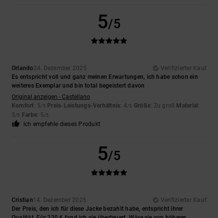
5
/5
Orlando
24. Dezember 2025
Verifizierter Kauf
Es entspricht voll und ganz meinen Erwartungen, ich habe schon ein
weiteres Exemplar und bin total begeistert davon
Original anzeigen - Castellano
Komfort
: 5
Preis-Leistungs-Verhältnis
: 4
Größe
: Zu groß
Material
:
/5
/5
5
Farbe
: 5
/5
/5
Ich empfehle dieses Produkt
5
/5
Cristian
14. Dezember 2025
Verifizierter Kauf
Der Preis, den ich für diese Jacke bezahlt habe, entspricht ihrer
Qualität. Für 220 € fand ich sie überteuert. Wäre sie von höherer