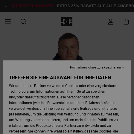
Direkt
zur
DOPPELTER RABATT*:
EXTRA 25% RABATT AUF ALLE ANGEBOTE
Produktinformation
springen
DOPPELTER
SALE MÄNNER
ESSENTIALS
ESSENTIALS
ESSENTIALS
SKATE SHOP
SNOW SHOP FÜR
Auf meine
Schuhe
Schuhe
Sale Schuhe
Stag
Astrix
Neue Kollektio
Neue Kollektio
Caps & Hüte
Chelsea
Pixie
Neue Kollektio
Schneejacken
Court Graffik
Neue Kollektio
Neue Kollektio
Hüte & Caps
Skaterschuhe
Team
Schneejacken
Snowboard Boo
Snowboard Boo
Bestellung
RABATT
MÄNNER
zugreifen
SALE FRAUEN
HIGHLIGHTS
HIGHLIGHTS
SCHUHE
COMMUNITY
Sale Bekleidun
Snow
Sale Bekleidun
Court Graffik
Ducati
Skate
Sweatshirts
Mützen
Court Graffik
Astrix
Sneakers
Snowboardhos
Pure
Skate
T-Shirts
Mützen
Alle ansehen
Snowboardhos
Schneejacken
Snowboardjac
MÄNNER
SNOW SHOP FÜR
Fortfahren ohne zu akzeptieren
Versand
FRAUEN
SALE KINDER
SCHUHE
SCHUHE
BEKLEIDUNG
Accessoires
Sale Accessoi
Lynx
DC Command
Sneakers
T-shirts
Taschen &
Alle ansehen
DC Command
Skate
Alle ansehen
Stag
Babyschuhe
Sweatshirts &
Taschen
Snowboard Boo
Snowboardhos
Snowboardhos
TREFFEN SIE EINE AUSWAHL FÜR IHRE DATEN
FRAUEN
Rucksäcke
Hoodies
Retouren
Wir und unsere Partner verwenden Cookies oder eine vergleichbare
SNOW SHOP FÜR
Technologie, um Informationen auf Ihrem Gerät zu speichern
BEKLEIDUNG
KLEIDUNG
ACCESSOIRES
SALE SNOW
Sale Snow
Pure
Manteca
Sandalen
Hemden
Manteca
Sandalen
Sneakers
Alle ansehen
Winterschuhe
Alle ansehen
Mützen
KINDER
und/oder darauf zuzugreifen. Diese personenbezogenen
KINDER
Alle ansehen
Jacken & Mänt
Informationen (wie Ihre Browserdaten und Ihre IP-Adresse) können
Bezahlung
verwendet werden, um Ihnen personalisierte Beiträge und Inhalte zu
ACCESSOIRES
T-Shirts
Jacken & Mänt
Net
Construct
Winterschuhe
Jeans
Best Sellers
Snowboard Boo
Alle ansehen
Polarfleece &
Alle ansehen
präsentieren, um die Leistung von Werbung und Inhalten zu messen,
SKATE
Hemden
Softshells
um Werbung zu personalisieren, und um mehr über ihr Publikum zu
Geschenkkarte
erfahren, um die Produkte unserer Partner zu entwickeln und zu
Jacken & Mänt
Hoodies &
Alle ansehen
Ascend
Snowboard Boo
Jacken & Mänt
Unisex
verbessern. Sie können Ihre Wahl so einstellen, dass Sie Cookies, die
COURT GRAFFIK
Sweatshirts
Jeans & Hosen
Mützen