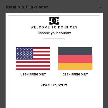
Details & Funktionen
Männer Weiss Tanktop
Style
EDYKT03519
Farbcode
wbb0
WELCOME TO DC SHOES
Choose your country
Funktionen
Stoff:
Jersey-Stoff aus Baumwolle [200 g/m2]
Passform:
Standard Fit
Zusammengenähtes, ausgewaschenes Panel
Sportliches Nackenband
Siebdruck auf der Brust
US SHIPPING ONLY
DE SHIPPING ONLY
DC-Logo
VIEW ALL COUNTRIES
Zusammensetzung
100 % Baumwolle
Versand & Rückversand