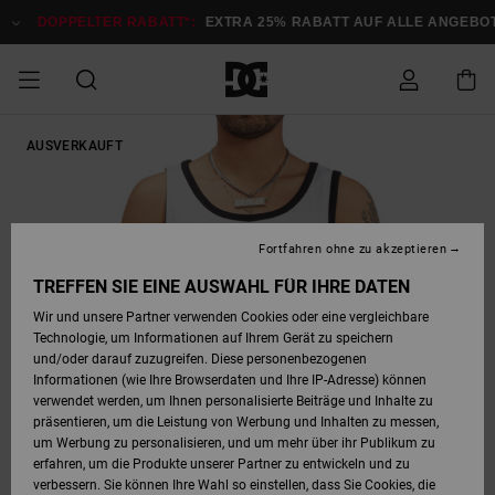
Direkt
zur
DOPPELTER RABATT*:
EXTRA 25% RABATT AUF ALLE ANGEBOTE
Produktinformation
springen
DOPPELTER
AUSVERKAUFT
SALE MÄNNER
ESSENTIALS
ESSENTIALS
ESSENTIALS
SKATE SHOP
SNOW SHOP FÜR
Auf meine
Schuhe
Schuhe
Sale Schuhe
Stag
Astrix
Neue Kollektio
Neue Kollektio
Caps & Hüte
Chelsea
Pixie
Neue Kollektio
Schneejacken
Court Graffik
Neue Kollektio
Neue Kollektio
Hüte & Caps
Skaterschuhe
Team
Schneejacken
Snowboard Boo
Snowboard Boo
Bestellung
RABATT
MÄNNER
zugreifen
SALE FRAUEN
HIGHLIGHTS
HIGHLIGHTS
SCHUHE
COMMUNITY
Sale Bekleidun
Snow
Sale Bekleidun
Court Graffik
Ducati
Skate
Sweatshirts
Mützen
Court Graffik
Astrix
Sneakers
Snowboardhos
Pure
Skate
T-Shirts
Mützen
Alle ansehen
Snowboardhos
Schneejacken
Snowboardjac
MÄNNER
SNOW SHOP FÜR
Fortfahren ohne zu akzeptieren
Versand
FRAUEN
SALE KINDER
SCHUHE
SCHUHE
BEKLEIDUNG
Accessoires
Sale Accessoi
Lynx
DC Command
Sneakers
T-shirts
Taschen &
Alle ansehen
DC Command
Skate
Alle ansehen
Stag
Babyschuhe
Sweatshirts &
Taschen
Snowboard Boo
Snowboardhos
Snowboardhos
TREFFEN SIE EINE AUSWAHL FÜR IHRE DATEN
FRAUEN
Rucksäcke
Hoodies
Retouren
Wir und unsere Partner verwenden Cookies oder eine vergleichbare
SNOW SHOP FÜR
Technologie, um Informationen auf Ihrem Gerät zu speichern
BEKLEIDUNG
KLEIDUNG
ACCESSOIRES
SALE SNOW
Sale Snow
Pure
Manteca
Sandalen
Hemden
Manteca
Sandalen
Sneakers
Alle ansehen
Winterschuhe
Alle ansehen
Mützen
KINDER
und/oder darauf zuzugreifen. Diese personenbezogenen
KINDER
Alle ansehen
Jacken & Mänt
Informationen (wie Ihre Browserdaten und Ihre IP-Adresse) können
Bezahlung
verwendet werden, um Ihnen personalisierte Beiträge und Inhalte zu
ACCESSOIRES
T-Shirts
Jacken & Mänt
Net
Construct
Winterschuhe
Jeans
Best Sellers
Snowboard Boo
Alle ansehen
Polarfleece &
Alle ansehen
präsentieren, um die Leistung von Werbung und Inhalten zu messen,
SKATE
Hemden
Softshells
um Werbung zu personalisieren, und um mehr über ihr Publikum zu
Geschenkkarte
erfahren, um die Produkte unserer Partner zu entwickeln und zu
Jacken & Mänt
Hoodies &
Alle ansehen
Ascend
Snowboard Boo
Jacken & Mänt
Unisex
verbessern. Sie können Ihre Wahl so einstellen, dass Sie Cookies, die
COURT GRAFFIK
Sweatshirts
Jeans & Hosen
Mützen