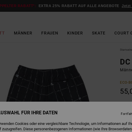
PPELTER RABATT*:
EXTRA 25% RABATT AUF ALLE ANGEBOTE
Jetzt
TT
MÄNNER
FRAUEN
KINDER
SKATE
COURT 
Startseit
DC 
Männe
ECO-B
55,
W
Farbe
 AUSWAHL FÜR IHRE DATEN
Fortfa
erwenden Cookies oder eine vergleichbare Technologie, um Informationen auf Ih
f zuzugreifen. Diese personenbezogenen Informationen (wie Ihre Browserdaten