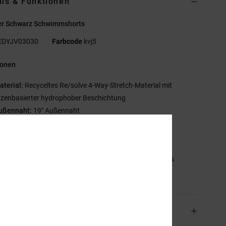
ils & Funktionen
r Schwarz Schwimmshorts
EDYJV03030
Farbcode
kvj5
ionen
aterial:
Recyceltes Re/solve 4-Way-Stretch-Material mit
nzenbasierter hydrophober Beschichtung
ußennaht:
19" Außennaht
ille:
Kordelzug am Bund
aschen:
Tasche hinten
mmensetzung
[Hauptstoff] 92 % recyceltes Polyester, 8 %
n
and & Rückversand