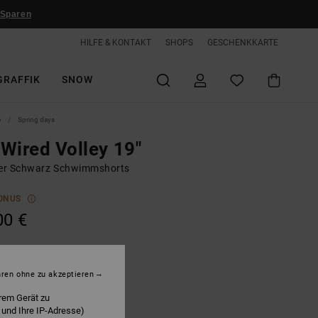
 Sparen
HILFE & KONTAKT
SHOPS
GESCHENKKARTE
GRAFFIK
SNOW
e
Spring days
Wired Volley 19"
r Schwarz Schwimmshorts
ONUS
00 €
ired 32 Black
hren ohne zu akzeptieren
rem Gerät zu
 und Ihre IP-Adresse)