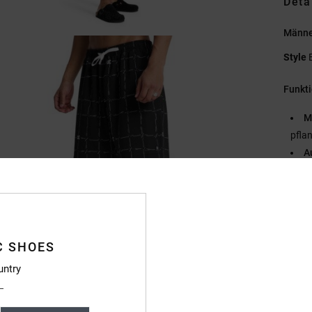
Deta
Männe
Style
Funkt
M
pfla
A
ta
T
Zusa
Elasta
C SHOES
untry
Vers