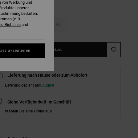
ng von Werbung und
Produkte unserer
r Zustimmung bedürfen,
immen (z. B.
M
L
XL
e-Richtlinie
und
In den Warenkorb
kies akzeptieren
Lieferung nach Hause oder zum Abholort
Lieferung geplant ab
8 August
Siehe Verfügbarkeit im Geschäft
Wählen Sie eine Größe aus