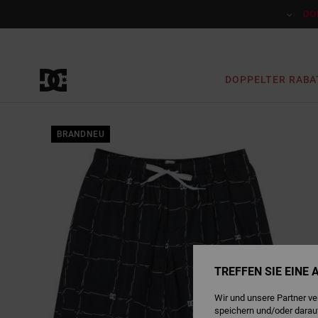
Direkt
zur
DO
Produktinformation
springen
DOPPELTER RABA
BRANDNEU
TREFFEN SIE EINE
Wir und unsere Partner v
speichern und/oder darau