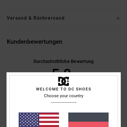
Versand & Rückversand
Kundenbewertungen
Durchschnittliche Bewertung
5.0
/5
WELCOME TO DC SHOES
basierend auf
2 verifizierten Bewertungen
seit Februar 2026
Choose your country
100% unserer Kunden empfehlen dieses Produkt
Komfort
Preis-Leistungs-Verhältnis
5.0
5.0