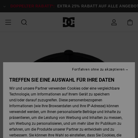
Direkt
zur
DOPPELTER RABATT*:
EXTRA 25% RABATT AUF ALLE ANGEBOTE
Produktinformation
springen
DOPPELTER
SALE MÄNNER
ESSENTIALS
ESSENTIALS
ESSENTIALS
SKATE SHOP
SNOW SHOP FÜR
Auf meine
Schuhe
Schuhe
Sale Schuhe
Stag
Astrix
Neue Kollektio
Neue Kollektio
Caps & Hüte
Chelsea
Pixie
Neue Kollektio
Schneejacken
Court Graffik
Neue Kollektio
Neue Kollektio
Hüte & Caps
Skaterschuhe
Team
Schneejacken
Snowboard Boo
Snowboard Boo
Bestellung
RABATT
MÄNNER
zugreifen
SALE FRAUEN
HIGHLIGHTS
HIGHLIGHTS
SCHUHE
COMMUNITY
Sale Bekleidun
Snow
Sale Bekleidun
Court Graffik
Ducati
Skate
Sweatshirts
Mützen
Court Graffik
Astrix
Sneakers
Snowboardhos
Pure
Skate
T-Shirts
Mützen
Alle ansehen
Snowboardhos
Schneejacken
Snowboardjac
MÄNNER
SNOW SHOP FÜR
Fortfahren ohne zu akzeptieren
Versand
FRAUEN
SALE KINDER
SCHUHE
SCHUHE
BEKLEIDUNG
Accessoires
Sale Accessoi
Lynx
DC Command
Sneakers
T-shirts
Taschen &
Alle ansehen
DC Command
Skate
Alle ansehen
Stag
Babyschuhe
Sweatshirts &
Taschen
Snowboard Boo
Snowboardhos
Snowboardhos
TREFFEN SIE EINE AUSWAHL FÜR IHRE DATEN
FRAUEN
Rucksäcke
Hoodies
Retouren
Wir und unsere Partner verwenden Cookies oder eine vergleichbare
SNOW SHOP FÜR
Technologie, um Informationen auf Ihrem Gerät zu speichern
BEKLEIDUNG
KLEIDUNG
ACCESSOIRES
SALE SNOW
Sale Snow
Pure
Manteca
Sandalen
Hemden
Manteca
Sandalen
Sneakers
Alle ansehen
Winterschuhe
Alle ansehen
Mützen
KINDER
und/oder darauf zuzugreifen. Diese personenbezogenen
KINDER
Alle ansehen
Jacken & Mänt
Informationen (wie Ihre Browserdaten und Ihre IP-Adresse) können
Bezahlung
verwendet werden, um Ihnen personalisierte Beiträge und Inhalte zu
ACCESSOIRES
T-Shirts
Jacken & Mänt
Net
Construct
Winterschuhe
Jeans
Best Sellers
Snowboard Boo
Alle ansehen
Polarfleece &
Alle ansehen
präsentieren, um die Leistung von Werbung und Inhalten zu messen,
SKATE
Hemden
Softshells
um Werbung zu personalisieren, und um mehr über ihr Publikum zu
Geschenkkarte
erfahren, um die Produkte unserer Partner zu entwickeln und zu
Jacken & Mänt
Hoodies &
Alle ansehen
Ascend
Snowboard Boo
Jacken & Mänt
Unisex
verbessern. Sie können Ihre Wahl so einstellen, dass Sie Cookies, die
COURT GRAFFIK
Sweatshirts
Jeans & Hosen
Mützen