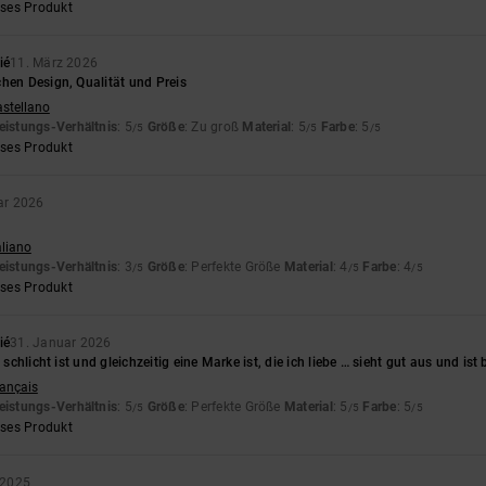
eses Produkt
ié
11. März 2026
hen Design, Qualität und Preis
astellano
eistungs-Verhältnis
: 5
Größe
: Zu groß
Material
: 5
Farbe
: 5
/5
/5
/5
eses Produkt
ar 2026
aliano
eistungs-Verhältnis
: 3
Größe
: Perfekte Größe
Material
: 4
Farbe
: 4
/5
/5
/5
eses Produkt
ié
31. Januar 2026
, schlicht ist und gleichzeitig eine Marke ist, die ich liebe … sieht gut aus und is
rançais
eistungs-Verhältnis
: 5
Größe
: Perfekte Größe
Material
: 5
Farbe
: 5
/5
/5
/5
eses Produkt
 2025