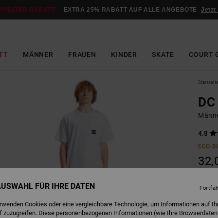
PPELTER RABATT*:
EXTRA 25% RABATT AUF ALLE ANGEBOTE
Jetzt
TT
MÄNNER
FRAUEN
KINDER
SKATE
COURT 
Startseit
DC 
Männe
4.8
ECO-B
32,
 AUSWAHL FÜR IHRE DATEN
Fortfa
W
Farbe
erwenden Cookies oder eine vergleichbare Technologie, um Informationen auf Ih
f zuzugreifen. Diese personenbezogenen Informationen (wie Ihre Browserdaten