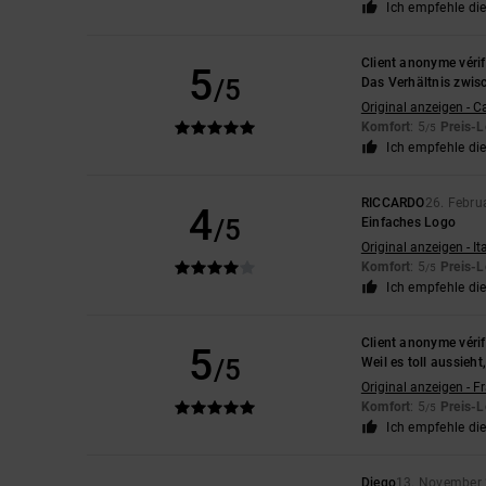
Ich empfehle di
Client anonyme vérif
5
/5
Das Verhältnis zwisc
Original anzeigen - C
Komfort
: 5
Preis-L
/5
Ich empfehle di
RICCARDO
26. Febru
4
/5
Einfaches Logo
Original anzeigen - It
Komfort
: 5
Preis-L
/5
Ich empfehle di
Client anonyme vérif
5
/5
Weil es toll aussieht
Original anzeigen - F
Komfort
: 5
Preis-L
/5
Ich empfehle di
Diego
13. November