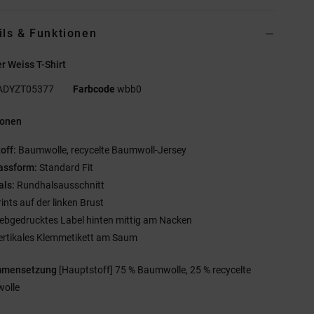
ils & Funktionen
 Weiss T-Shirt
ADYZT05377
Farbcode
wbb0
ionen
off:
Baumwolle, recycelte Baumwoll-Jersey
assform:
Standard Fit
als:
Rundhalsausschnitt
rints auf der linken Brust
iebgedrucktes Label hinten mittig am Nacken
ertikales Klemmetikett am Saum
mmensetzung
[Hauptstoff] 75 % Baumwolle, 25 % recycelte
olle