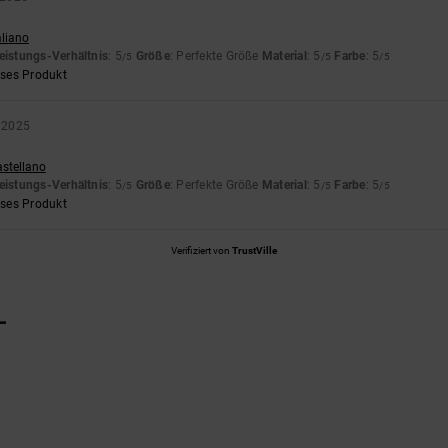
aliano
eistungs-Verhältnis
: 5
Größe
: Perfekte Größe
Material
: 5
Farbe
: 5
/5
/5
/5
eses Produkt
 2025
astellano
eistungs-Verhältnis
: 5
Größe
: Perfekte Größe
Material
: 5
Farbe
: 5
/5
/5
/5
eses Produkt
Verifiziert von
TrustVille
L