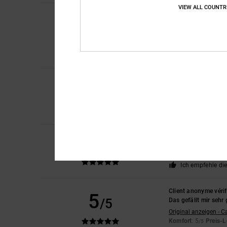
VIEW ALL COUNTR
Thomas
19. Juni 20
5
/5
Passform gut, hübsch
Original anzeigen - F
Komfort
: 5
Preis-L
/5
Ich empfehle di
4
Luc
27. Mai 2026
/5
Ein paar schlampig
Original anzeigen - F
Komfort
: 4
Preis-L
/5
5
Christoph
17. April 
/5
Geile Farbe!
Komfort
: 5
Preis-L
/5
Ich empfehle di
Client anonyme vérif
5
/5
Das gefällt mir sehr 
Original anzeigen - C
Komfort
: 5
Preis-L
/5