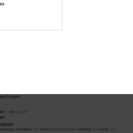
IES
26
es, schlichtes T-Shirt
rançais
eistungs-Verhältnis
: 5
Größe
: Perfekte Größe
Material
: 5
Farbe
: 5
/5
/5
/5
eses Produkt
e Nähte
rançais
eistungs-Verhältnis
: 3
Größe
: Perfekte Größe
Material
: 4
Farbe
: 4
/5
/5
/5
2026
eistungs-Verhältnis
: 5
Größe
: Groß
Material
: 5
Farbe
: 5
/5
/5
/5
eses Produkt
ié
11. März 2026
gut
astellano
eistungs-Verhältnis
: 5
Größe
: Perfekte Größe
Material
: 5
Farbe
: 5
/5
/5
/5