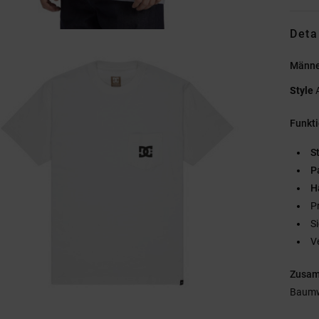
Deta
Männer
Style
Funkt
St
P
H
P
S
V
Zusa
Baumw