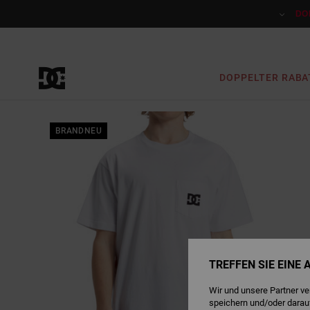
Direkt
zur
DO
Produktinformation
springen
DOPPELTER RABA
BRANDNEU
TREFFEN SIE EINE
Wir und unsere Partner v
speichern und/oder darau