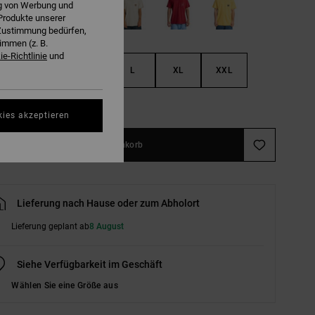
ng von Werbung und
Produkte unserer
r Zustimmung bedürfen,
immen (z. B.
e-Richtlinie
und
S
M
L
XL
XXL
ößentabelle ansehen
kies akzeptieren
In den Warenkorb
Lieferung nach Hause oder zum Abholort
Lieferung geplant ab
8 August
Siehe Verfügbarkeit im Geschäft
Wählen Sie eine Größe aus