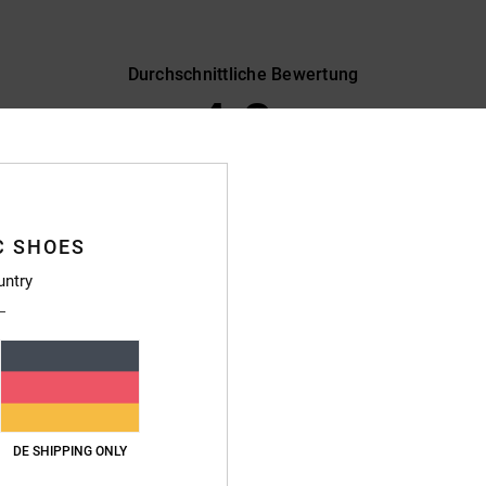
Durchschnittliche Bewertung
4.8
/5
basierend auf
10 verifizierten Bewertungen
seit November 2025
90% unserer Kunden empfehlen dieses Produkt
C SHOES
s-Leistungs-Verhältnis
Größe
Materi
untry
4.6
4.8
Zu klein
Zu groß
6
eistungs-Verhältnis
: 5
Größe
: Perfekte Größe
Material
: 5
Farbe
: 5
/5
/5
/5
DE SHIPPING ONLY
eses Produkt