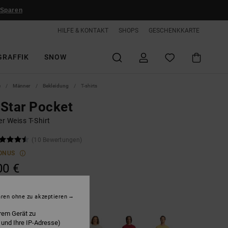
 Sparen
HILFE & KONTAKT
SHOPS
GESCHENKKARTE
GRAFFIK
SNOW
e
Männer
Bekleidung
T-shirts
Star Pocket
r Weiss T-Shirt
(10 Bewertungen)
ONUS
00 €
hren ohne zu akzeptieren
hite
rem Gerät zu
 und Ihre IP-Adresse)