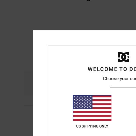
WELCOME TO D
Komfort
Prei
Choose your co
4.9
5
Dragos
29. Juni 202
/5
I wear it , good fit
Komfort
: 5
Preis-L
/5
US SHIPPING ONLY
Ich empfehle di