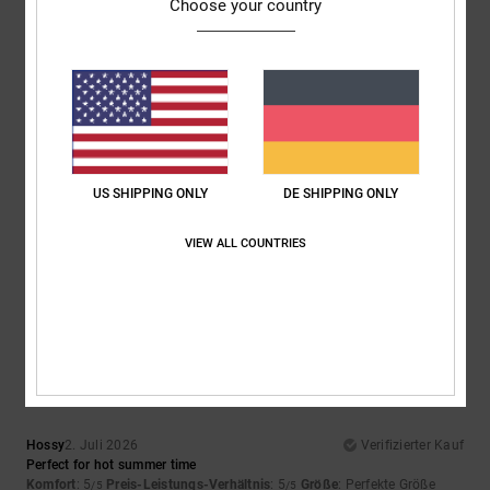
Choose your country
Komfort
Preis-Leistungs-Verhältnis
5.0
5.0
Größe
Material
5.0
Zu klein
Zu groß
US SHIPPING ONLY
DE SHIPPING ONLY
Farbe
5.0
VIEW ALL COUNTRIES
5
/5
Hossy
2. Juli 2026
Verifizierter Kauf
Perfect for hot summer time
Komfort
: 5
Preis-Leistungs-Verhältnis
: 5
Größe
: Perfekte Größe
/5
/5