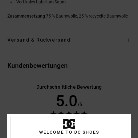
Vertikales Label am Saum
Zusammensetzung
75 % Baumwolle, 25 % recycelte Baumwolle
Versand & Rückversand
Kundenbewertungen
Durchschnittliche Bewertung
5.0
/5
basierend auf
3 verifizierten Bewertungen
seit Mai 2026
100% unserer Kunden empfehlen dieses Produkt
WELCOME TO DC SHOES