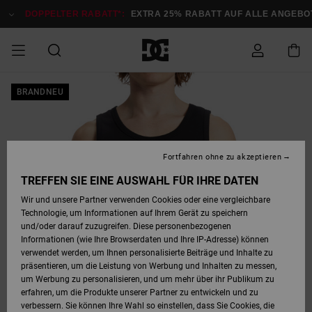
Direkt
zur
DOPPELTER RABATT*:
EXTRA 25% RABATT AUF ALLE ANGEBOTE
Produktinformation
springen
DOPPELTER
BRANDNEU
SALE MÄNNER
ESSENTIALS
ESSENTIALS
ESSENTIALS
SKATE SHOP
SNOW SHOP FÜR
Auf meine
Schuhe
Schuhe
Sale Schuhe
Stag
Astrix
Neue Kollektio
Neue Kollektio
Caps & Hüte
Chelsea
Pixie
Neue Kollektio
Schneejacken
Court Graffik
Neue Kollektio
Neue Kollektio
Hüte & Caps
Skaterschuhe
Team
Schneejacken
Snowboard Boo
Snowboard Boo
Bestellung
RABATT
MÄNNER
zugreifen
SALE FRAUEN
HIGHLIGHTS
HIGHLIGHTS
SCHUHE
COMMUNITY
Sale Bekleidun
Snow
Sale Bekleidun
Court Graffik
Ducati
Skate
Sweatshirts
Mützen
Court Graffik
Astrix
Sneakers
Snowboardhos
Pure
Skate
T-Shirts
Mützen
Alle ansehen
Snowboardhos
Schneejacken
Snowboardjac
MÄNNER
SNOW SHOP FÜR
Fortfahren ohne zu akzeptieren
Versand
FRAUEN
SALE KINDER
SCHUHE
SCHUHE
BEKLEIDUNG
Accessoires
Sale Accessoi
Lynx
DC Command
Sneakers
T-shirts
Taschen &
Alle ansehen
DC Command
Skate
Alle ansehen
Stag
Babyschuhe
Sweatshirts &
Taschen
Snowboard Boo
Snowboardhos
Snowboardhos
TREFFEN SIE EINE AUSWAHL FÜR IHRE DATEN
FRAUEN
Rucksäcke
Hoodies
Retouren
Wir und unsere Partner verwenden Cookies oder eine vergleichbare
SNOW SHOP FÜR
Technologie, um Informationen auf Ihrem Gerät zu speichern
BEKLEIDUNG
KLEIDUNG
ACCESSOIRES
SALE SNOW
Sale Snow
Pure
Manteca
Sandalen
Hemden
Manteca
Sandalen
Sneakers
Alle ansehen
Winterschuhe
Alle ansehen
Mützen
KINDER
und/oder darauf zuzugreifen. Diese personenbezogenen
KINDER
Alle ansehen
Jacken & Mänt
Informationen (wie Ihre Browserdaten und Ihre IP-Adresse) können
Bezahlung
verwendet werden, um Ihnen personalisierte Beiträge und Inhalte zu
ACCESSOIRES
T-Shirts
Jacken & Mänt
Net
Construct
Winterschuhe
Jeans
Best Sellers
Snowboard Boo
Alle ansehen
Polarfleece &
Alle ansehen
präsentieren, um die Leistung von Werbung und Inhalten zu messen,
SKATE
Hemden
Softshells
um Werbung zu personalisieren, und um mehr über ihr Publikum zu
Geschenkkarte
erfahren, um die Produkte unserer Partner zu entwickeln und zu
Jacken & Mänt
Hoodies &
Alle ansehen
Ascend
Snowboard Boo
Jacken & Mänt
Unisex
verbessern. Sie können Ihre Wahl so einstellen, dass Sie Cookies, die
COURT GRAFFIK
Sweatshirts
Jeans & Hosen
Mützen