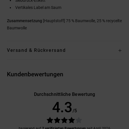
Siebdruck-Etikett
Vertikales Label am Saum
Zusammensetzung
[Hauptstoff] 75 % Baumwolle, 25 % recycelte
Baumwolle
Versand & Rückversand
Kundenbewertungen
Durchschnittliche Bewertung
4.3
/5
basierend auf
7 verifizierten Bewertungen
seit April 2026