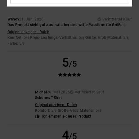
Wendy
21. Juni 2026
Verifizierter Kauf
Das Produkt sieht gut aus, hat aber eine weite Passform für Größe L
Original anzeigen - Dutch
Komfort
: 5
Preis-Leistungs-Verhältnis
: 5
Größe
: Groß
Material
: 5
/5
/5
/5
Farbe
: 5
/5
5
/5
Michal
26. Mai 2026
Verifizierter Kauf
Schönes T-Shirt
Original anzeigen - Dutch
Komfort
: 5
Größe
: Groß
Material
: 5
/5
/5
Ich empfehle dieses Produkt
4
/5