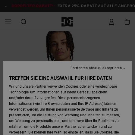
Direkt
zur
DOPPELTER RABATT*:
EXTRA 25% RABATT AUF ALLE ANGEB
Produktinformation
springen
DOPPELTER
SALE MÄNNER
ESSENTIALS
ESSENTIALS
ESSENTIALS
SKATE SHOP
SNOW SHOP FÜR
Auf meine
Schuhe
Schuhe
Sale Schuhe
Stag
Astrix
Neue Kollektio
Neue Kollektio
Caps & Hüte
Chelsea
Pixie
Neue Kollektio
Schneejacken
Court Graffik
Neue Kollektio
Neue Kollektio
Hüte & Caps
Skaterschuhe
Team
Schneejacken
Snowboard Boo
Snowboard Boo
Bestellung
RABATT
MÄNNER
zugreifen
SALE FRAUEN
HIGHLIGHTS
HIGHLIGHTS
SCHUHE
COMMUNITY
Sale Bekleidun
Snow
Sale Bekleidun
Court Graffik
Ducati
Skate
Sweatshirts
Mützen
Court Graffik
Astrix
Sneakers
Snowboardhos
Pure
Skate
T-Shirts
Mützen
Alle ansehen
Snowboardhos
Schneejacken
Snowboardjac
MÄNNER
SNOW SHOP FÜR
Fortfahren ohne zu akzeptieren
Versand
FRAUEN
SALE KINDER
SCHUHE
SCHUHE
BEKLEIDUNG
Accessoires
Sale Accessoi
Lynx
DC Command
Sneakers
T-shirts
Taschen &
Alle ansehen
DC Command
Skate
Alle ansehen
Stag
Babyschuhe
Sweatshirts &
Taschen
Snowboard Boo
Snowboardhos
Snowboardhos
TREFFEN SIE EINE AUSWAHL FÜR IHRE DATEN
FRAUEN
Rucksäcke
Hoodies
Retouren
Wir und unsere Partner verwenden Cookies oder eine vergleichbare
SNOW SHOP FÜR
Technologie, um Informationen auf Ihrem Gerät zu speichern
BEKLEIDUNG
KLEIDUNG
ACCESSOIRES
SALE SNOW
Sale Snow
Pure
Manteca
Sandalen
Hemden
Manteca
Sandalen
Sneakers
Alle ansehen
Winterschuhe
Alle ansehen
Mützen
KINDER
und/oder darauf zuzugreifen. Diese personenbezogenen
KINDER
Alle ansehen
Jacken & Mänt
Informationen (wie Ihre Browserdaten und Ihre IP-Adresse) können
Bezahlung
verwendet werden, um Ihnen personalisierte Beiträge und Inhalte zu
ACCESSOIRES
T-Shirts
Jacken & Mänt
Net
Construct
Winterschuhe
Jeans
Best Sellers
Snowboard Boo
Alle ansehen
Polarfleece &
Alle ansehen
präsentieren, um die Leistung von Werbung und Inhalten zu messen,
SKATE
Hemden
Softshells
um Werbung zu personalisieren, und um mehr über ihr Publikum zu
Geschenkkarte
erfahren, um die Produkte unserer Partner zu entwickeln und zu
Jacken & Mänt
Hoodies &
Alle ansehen
Ascend
Snowboard Boo
Jacken & Mänt
Unisex
verbessern. Sie können Ihre Wahl so einstellen, dass Sie Cookies, die
COURT GRAFFIK
Sweatshirts
Jeans & Hosen
Mützen