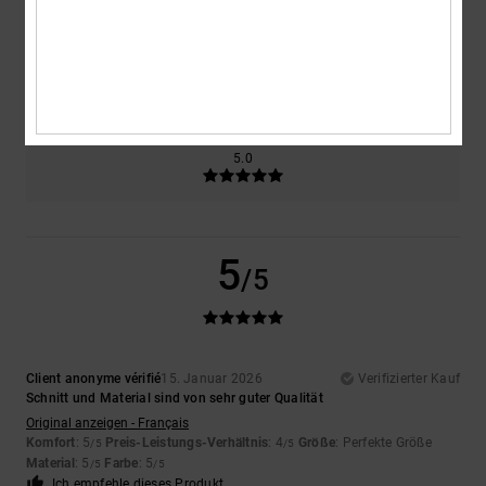
Größe
Material
5.0
Zu klein
Zu groß
Farbe
5.0
5
/5
Client anonyme vérifié
15. Januar 2026
Verifizierter Kauf
Schnitt und Material sind von sehr guter Qualität
Original anzeigen - Français
Komfort
: 5
Preis-Leistungs-Verhältnis
: 4
Größe
: Perfekte Größe
/5
/5
Material
: 5
Farbe
: 5
/5
/5
Ich empfehle dieses Produkt