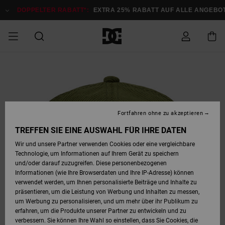
Direkt
zur
DOPPELTER RABATT*:
EXTRA 25% RABATT AUF ALLE ANGEBOTE
Produktinformation
springen
DOPPELTER
SALE MÄNNER
ESSENTIALS
ESSENTIALS
ESSENTIALS
SKATE SHOP
SNOW SHOP FÜR
Auf meine
Schuhe
Schuhe
Sale Schuhe
Stag
Astrix
Neue Kollektio
Neue Kollektio
Caps & Hüte
Chelsea
Pixie
Neue Kollektio
Schneejacken
Court Graffik
Neue Kollektio
Neue Kollektio
Hüte & Caps
Skaterschuhe
Team
Schneejacken
Snowboard Boo
Snowboard Boo
Bestellung
RABATT
MÄNNER
zugreifen
SALE FRAUEN
HIGHLIGHTS
HIGHLIGHTS
SCHUHE
COMMUNITY
Sale Bekleidun
Snow
Sale Bekleidun
Court Graffik
Ducati
Skate
Sweatshirts
Mützen
Court Graffik
Astrix
Sneakers
Snowboardhos
Pure
Skate
T-Shirts
Mützen
Alle ansehen
Snowboardhos
Schneejacken
Snowboardjac
MÄNNER
SNOW SHOP FÜR
Fortfahren ohne zu akzeptieren
Versand
FRAUEN
SALE KINDER
SCHUHE
SCHUHE
BEKLEIDUNG
Accessoires
Sale Accessoi
Lynx
DC Command
Sneakers
T-shirts
Taschen &
Alle ansehen
DC Command
Skate
Alle ansehen
Stag
Babyschuhe
Sweatshirts &
Taschen
Snowboard Boo
Snowboardhos
Snowboardhos
TREFFEN SIE EINE AUSWAHL FÜR IHRE DATEN
FRAUEN
Rucksäcke
Hoodies
Retouren
Wir und unsere Partner verwenden Cookies oder eine vergleichbare
SNOW SHOP FÜR
Technologie, um Informationen auf Ihrem Gerät zu speichern
BEKLEIDUNG
KLEIDUNG
ACCESSOIRES
SALE SNOW
Sale Snow
Pure
Manteca
Sandalen
Hemden
Manteca
Sandalen
Sneakers
Alle ansehen
Winterschuhe
Alle ansehen
Mützen
KINDER
und/oder darauf zuzugreifen. Diese personenbezogenen
KINDER
Alle ansehen
Jacken & Mänt
Informationen (wie Ihre Browserdaten und Ihre IP-Adresse) können
Bezahlung
verwendet werden, um Ihnen personalisierte Beiträge und Inhalte zu
ACCESSOIRES
T-Shirts
Jacken & Mänt
Net
Construct
Winterschuhe
Jeans
Best Sellers
Snowboard Boo
Alle ansehen
Polarfleece &
Alle ansehen
präsentieren, um die Leistung von Werbung und Inhalten zu messen,
SKATE
Hemden
Softshells
um Werbung zu personalisieren, und um mehr über ihr Publikum zu
Geschenkkarte
erfahren, um die Produkte unserer Partner zu entwickeln und zu
Jacken & Mänt
Hoodies &
Alle ansehen
Ascend
Snowboard Boo
Jacken & Mänt
Unisex
verbessern. Sie können Ihre Wahl so einstellen, dass Sie Cookies, die
COURT GRAFFIK
Sweatshirts
Jeans & Hosen
Mützen