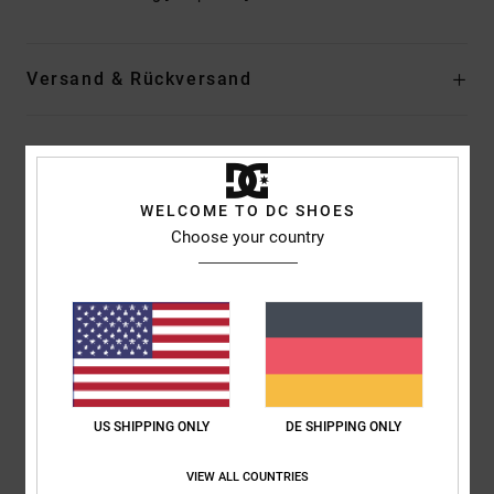
Versand & Rückversand
Kundenbewertungen
WELCOME TO DC SHOES
Choose your country
Durchschnittliche Bewertung
5.0
/5
basierend auf
1 verifizierten Bewertungen
seit Januar 2026
100% unserer Kunden empfehlen dieses Produkt
US SHIPPING ONLY
DE SHIPPING ONLY
Komfort
Preis-Leistungs-Verhältnis
5.0
4.0
VIEW ALL COUNTRIES