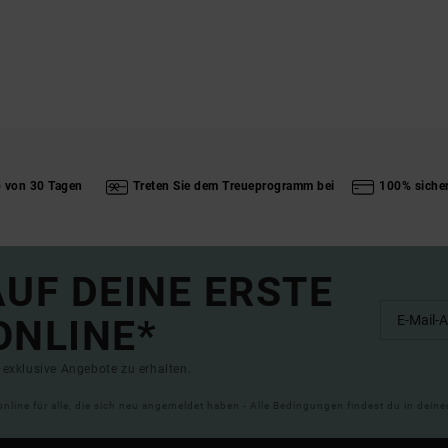
b von 30 Tagen
Treten Sie dem Treueprogramm bei
100% siche
UF DEINE ERSTE
ONLINE*
exklusive Angebote zu erhalten.
online für alle, die sich neu angemeldet haben - Alle Bedingungen findest du in dei