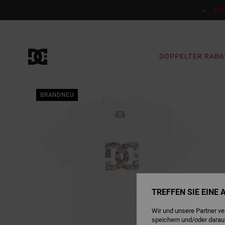
Direkt
zur
DO
Produktinformation
springen
DOPPELTER RABA
BRANDNEU
TREFFEN SIE EINE
Wir und unsere Partner v
speichern und/oder darau