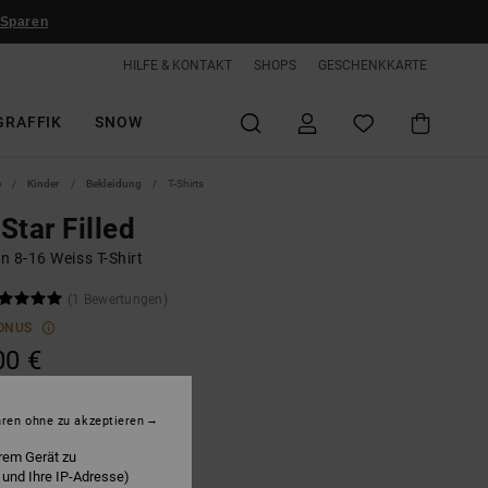
 Sparen
HILFE & KONTAKT
SHOPS
GESCHENKKARTE
GRAFFIK
SNOW
e
Kinder
Bekleidung
T-Shirts
Star Filled
n 8-16 Weiss T-Shirt
(1 Bewertungen)
ONUS
00 €
hren ohne zu akzeptieren
hite
rem Gerät zu
 und Ihre IP-Adresse)