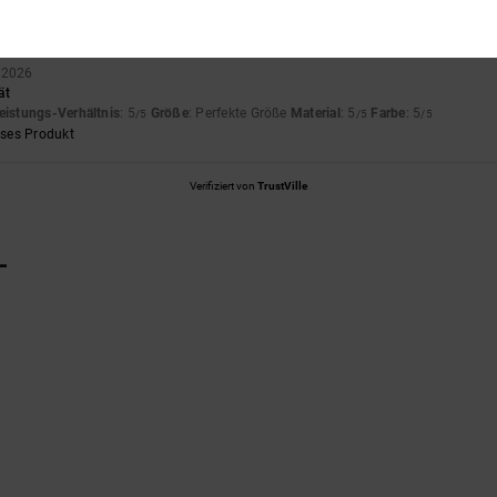
 2026
ät
eistungs-Verhältnis
: 5
Größe
: Perfekte Größe
Material
: 5
Farbe
: 5
/5
/5
/5
eses Produkt
Verifiziert von
TrustVille
L