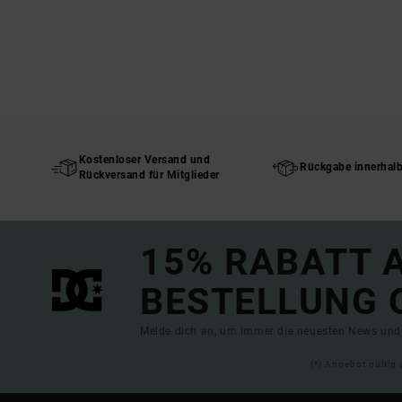
Kostenloser Versand und
Rückgabe innerhal
Rückversand für Mitglieder
15% RABATT A
BESTELLUNG 
Melde dich an, um immer die neuesten News und 
(*) Angebot gültig 