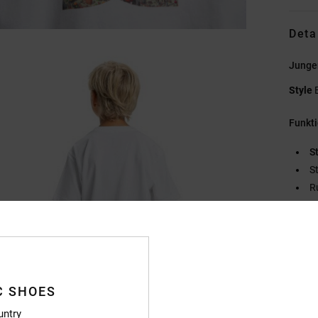
Deta
Jungen
Style
Funkt
St
S
R
Di
S
V
Zusa
C SHOES
Baumw
untry