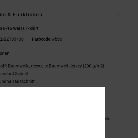
ils & Funktionen
 8-16 Weiss T-Shirt
EDBZT03436
Farbcode
wbb0
ionen
off:
Baumwolle, recycelte Baumwoll-Jersey [200 g/m2]
tandard Schnitt
undhalsausschnitt
gitale Prints auf der Brust
iebgedrucktes Label hinten mittig am Nacken
ertikales Klemmetikett am Saum
mmensetzung
[Hauptstoff] 75 % Baumwolle, 25 % recycelte
olle