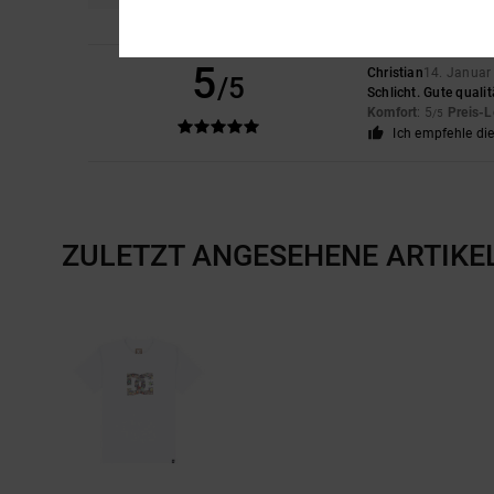
5
Christian
14. Januar
/5
Schlicht. Gute qualit
Komfort
: 5
Preis-L
/5
Ich empfehle di
ZULETZT ANGESEHENE ARTIKE