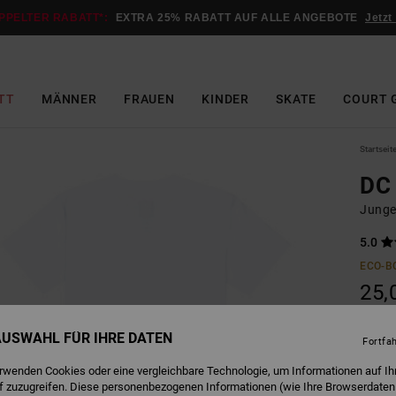
PPELTER RABATT*:
EXTRA 25% RABATT AUF ALLE ANGEBOTE
Jetzt
TT
MÄNNER
FRAUEN
KINDER
SKATE
COURT 
Startseit
DC 
Junge
5.0
ECO-B
25,
 AUSWAHL FÜR IHRE DATEN
Fortfa
W
Farbe
erwenden Cookies oder eine vergleichbare Technologie, um Informationen auf Ih
f zuzugreifen. Diese personenbezogenen Informationen (wie Ihre Browserdaten