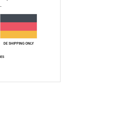
Vers
DE SHIPPING ONLY
IES
Durchschnittliche Bewertung
5.0
/5
basierend auf
1 verifizierten Bewertungen
seit Januar 2026
100% unserer Kunden empfehlen dieses Produkt
s-Leistungs-Verhältnis
Größe
Materi
5.0
5.0
Zu klein
Zu groß