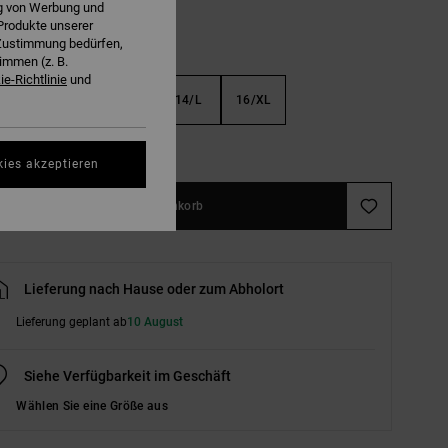
ng von Werbung und
Produkte unserer
r Zustimmung bedürfen,
immen (z. B.
e-Richtlinie
und
S
10/S
12/M
14/L
16/XL
ößentabelle ansehen
kies akzeptieren
In den Warenkorb
Lieferung nach Hause oder zum Abholort
Lieferung geplant ab
10 August
Siehe Verfügbarkeit im Geschäft
Wählen Sie eine Größe aus