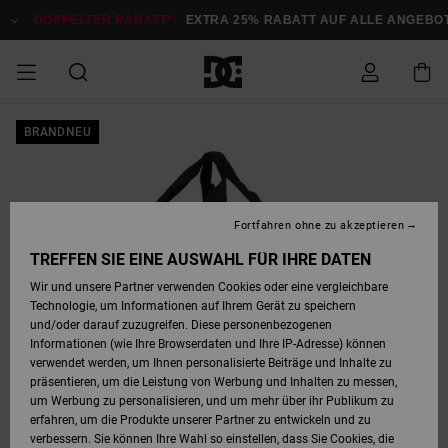
Direkt
zur
DOPPELTER RABATT*:
EXTRA 25% RABATT AUF ALLE ANGEBOTE
Produktinformation
springen
DOPPELTER
BRANDNEU
SALE MÄNNER
ESSENTIALS
ESSENTIALS
ESSENTIALS
SKATE SHOP
SNOW SHOP FÜR
Auf meine
Schuhe
Schuhe
Sale Schuhe
Stag
Astrix
Neue Kollektio
Neue Kollektio
Caps & Hüte
Chelsea
Pixie
Neue Kollektio
Schneejacken
Court Graffik
Neue Kollektio
Neue Kollektio
Hüte & Caps
Skaterschuhe
Team
Schneejacken
Snowboard Boo
Snowboard Boo
Bestellung
RABATT
MÄNNER
zugreifen
SALE FRAUEN
HIGHLIGHTS
HIGHLIGHTS
SCHUHE
COMMUNITY
Sale Bekleidun
Snow
Sale Bekleidun
Court Graffik
Ducati
Skate
Sweatshirts
Mützen
Court Graffik
Astrix
Sneakers
Snowboardhos
Pure
Skate
T-Shirts
Mützen
Alle ansehen
Snowboardhos
Schneejacken
Snowboardjac
MÄNNER
SNOW SHOP FÜR
Fortfahren ohne zu akzeptieren
Versand
FRAUEN
SALE KINDER
SCHUHE
SCHUHE
BEKLEIDUNG
Accessoires
Sale Accessoi
Lynx
DC Command
Sneakers
T-shirts
Taschen &
Alle ansehen
DC Command
Skate
Alle ansehen
Stag
Babyschuhe
Sweatshirts &
Taschen
Snowboard Boo
Snowboardhos
Snowboardhos
TREFFEN SIE EINE AUSWAHL FÜR IHRE DATEN
FRAUEN
Rucksäcke
Hoodies
Retouren
Wir und unsere Partner verwenden Cookies oder eine vergleichbare
SNOW SHOP FÜR
Technologie, um Informationen auf Ihrem Gerät zu speichern
BEKLEIDUNG
KLEIDUNG
ACCESSOIRES
SALE SNOW
Sale Snow
Pure
Manteca
Sandalen
Hemden
Manteca
Sandalen
Sneakers
Alle ansehen
Winterschuhe
Alle ansehen
Mützen
KINDER
und/oder darauf zuzugreifen. Diese personenbezogenen
KINDER
Alle ansehen
Jacken & Mänt
Informationen (wie Ihre Browserdaten und Ihre IP-Adresse) können
Bezahlung
verwendet werden, um Ihnen personalisierte Beiträge und Inhalte zu
ACCESSOIRES
T-Shirts
Jacken & Mänt
Net
Construct
Winterschuhe
Jeans
Best Sellers
Snowboard Boo
Alle ansehen
Polarfleece &
Alle ansehen
präsentieren, um die Leistung von Werbung und Inhalten zu messen,
SKATE
Hemden
Softshells
um Werbung zu personalisieren, und um mehr über ihr Publikum zu
Geschenkkarte
erfahren, um die Produkte unserer Partner zu entwickeln und zu
Jacken & Mänt
Hoodies &
Alle ansehen
Ascend
Snowboard Boo
Jacken & Mänt
Unisex
verbessern. Sie können Ihre Wahl so einstellen, dass Sie Cookies, die
COURT GRAFFIK
Sweatshirts
Jeans & Hosen
Mützen