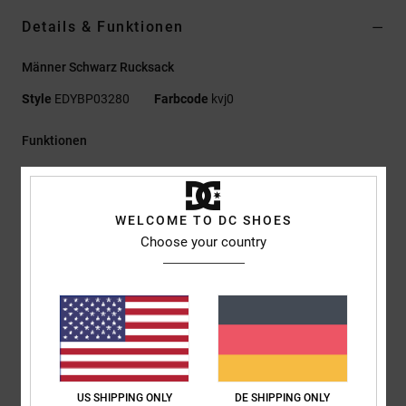
Details & Funktionen
Männer Schwarz Rucksack
Style
EDYBP03280
Farbcode
kvj0
Funktionen
Material:
100 % Baumwoll-Canvas mit Futter aus 100 %
recyceltem Polyester
WELCOME TO DC SHOES
Großes Hauptfach mit Organizer
Choose your country
Vertikale Reißverschlusstasche außen
Innenliegendes, gepolstertes und erhöhtes Laptopfach
Gepolstertes Rückenteil
Tragegriff mit Druckknopf
Boden aus Wildlederimitat
DC-Labels
Abmessungen:
42 X 29 X 14 Cm
US SHIPPING ONLY
DE SHIPPING ONLY
Volumen:
18 Liter