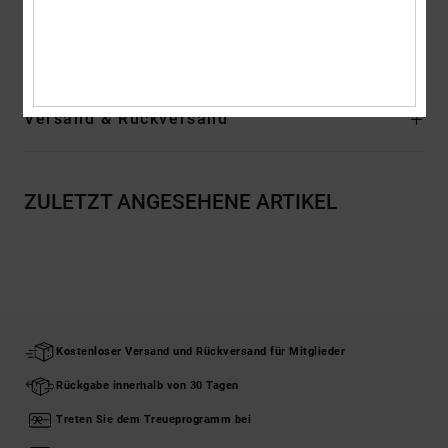
Zusammensetzung
[Hauptstoff] 75 % Baumwolle, 25 % recycelte
Baumwolle
Versand & Rückversand
ZULETZT ANGESEHENE ARTIKEL
Kostenloser Versand und Rückversand für Mitglieder
Rückgabe innerhalb von 30 Tagen
Treten Sie dem Treueprogramm bei