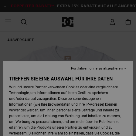
Direkt
zur
DOPPELTER RABATT*:
EXTRA 25% RABATT AUF ALLE ANGEBOT
Produktinformation
springen
DOPPELTER
AUSVERKAUFT
SALE MÄNNER
ESSENTIALS
ESSENTIALS
ESSENTIALS
SKATE SHOP
SNOW SHOP FÜR
Auf meine
Schuhe
Schuhe
Sale Schuhe
Stag
Astrix
Neue Kollektio
Neue Kollektio
Caps & Hüte
Chelsea
Pixie
Neue Kollektio
Schneejacken
Court Graffik
Neue Kollektio
Neue Kollektio
Hüte & Caps
Skaterschuhe
Team
Schneejacken
Snowboard Boo
Snowboard Boo
Bestellung
RABATT
MÄNNER
zugreifen
SALE FRAUEN
HIGHLIGHTS
HIGHLIGHTS
SCHUHE
COMMUNITY
Sale Bekleidun
Snow
Sale Bekleidun
Court Graffik
Ducati
Skate
Sweatshirts
Mützen
Court Graffik
Astrix
Sneakers
Snowboardhos
Pure
Skate
T-Shirts
Mützen
Alle ansehen
Snowboardhos
Schneejacken
Snowboardjac
MÄNNER
SNOW SHOP FÜR
Fortfahren ohne zu akzeptieren
Versand
FRAUEN
SALE KINDER
SCHUHE
SCHUHE
BEKLEIDUNG
Accessoires
Sale Accessoi
Lynx
DC Command
Sneakers
T-shirts
Taschen &
Alle ansehen
DC Command
Skate
Alle ansehen
Stag
Babyschuhe
Sweatshirts &
Taschen
Snowboard Boo
Snowboardhos
Snowboardhos
TREFFEN SIE EINE AUSWAHL FÜR IHRE DATEN
FRAUEN
Rucksäcke
Hoodies
Retouren
Wir und unsere Partner verwenden Cookies oder eine vergleichbare
SNOW SHOP FÜR
Technologie, um Informationen auf Ihrem Gerät zu speichern
BEKLEIDUNG
KLEIDUNG
ACCESSOIRES
SALE SNOW
Sale Snow
Pure
Manteca
Sandalen
Hemden
Manteca
Sandalen
Sneakers
Alle ansehen
Winterschuhe
Alle ansehen
Mützen
KINDER
und/oder darauf zuzugreifen. Diese personenbezogenen
KINDER
Alle ansehen
Jacken & Mänt
Informationen (wie Ihre Browserdaten und Ihre IP-Adresse) können
Bezahlung
verwendet werden, um Ihnen personalisierte Beiträge und Inhalte zu
ACCESSOIRES
T-Shirts
Jacken & Mänt
Net
Construct
Winterschuhe
Jeans
Best Sellers
Snowboard Boo
Alle ansehen
Polarfleece &
Alle ansehen
präsentieren, um die Leistung von Werbung und Inhalten zu messen,
SKATE
Hemden
Softshells
um Werbung zu personalisieren, und um mehr über ihr Publikum zu
Geschenkkarte
erfahren, um die Produkte unserer Partner zu entwickeln und zu
Jacken & Mänt
Hoodies &
Alle ansehen
Ascend
Snowboard Boo
Jacken & Mänt
Unisex
verbessern. Sie können Ihre Wahl so einstellen, dass Sie Cookies, die
COURT GRAFFIK
Sweatshirts
Jeans & Hosen
Mützen