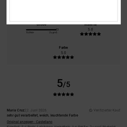
Komfort
Preis-Leistungs-Verhältnis
5.0
5.0
Größe
Material
5.0
Zu klein
Zu groß
Farbe
5.0
5
/5
Maria Cruz
22. Juni 2026
Verifizierter Kauf
sehr gut verarbeitet, weich, leuchtende Farbe
Original anzeigen - Castellano