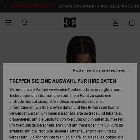
Direkt
zur
DOPPELTER RABATT*:
EXTRA 25% RABATT AUF ALLE ANGEBOTE
Produktinformation
springen
DOPPELTER
SALE MÄNNER
ESSENTIALS
ESSENTIALS
ESSENTIALS
SKATE SHOP
SNOW SHOP FÜR
Auf meine
Schuhe
Schuhe
Sale Schuhe
Stag
Astrix
Neue Kollektio
Neue Kollektio
Caps & Hüte
Chelsea
Pixie
Neue Kollektio
Schneejacken
Court Graffik
Neue Kollektio
Neue Kollektio
Hüte & Caps
Skaterschuhe
Team
Schneejacken
Snowboard Boo
Snowboard Boo
Bestellung
RABATT
MÄNNER
zugreifen
SALE FRAUEN
HIGHLIGHTS
HIGHLIGHTS
SCHUHE
COMMUNITY
Sale Bekleidun
Snow
Sale Bekleidun
Court Graffik
Ducati
Skate
Sweatshirts
Mützen
Court Graffik
Astrix
Sneakers
Snowboardhos
Pure
Skate
T-Shirts
Mützen
Alle ansehen
Snowboardhos
Schneejacken
Snowboardjac
MÄNNER
SNOW SHOP FÜR
Fortfahren ohne zu akzeptieren
Versand
FRAUEN
SALE KINDER
SCHUHE
SCHUHE
BEKLEIDUNG
Accessoires
Sale Accessoi
Lynx
DC Command
Sneakers
T-shirts
Taschen &
Alle ansehen
DC Command
Skate
Alle ansehen
Stag
Babyschuhe
Sweatshirts &
Taschen
Snowboard Boo
Snowboardhos
Snowboardhos
TREFFEN SIE EINE AUSWAHL FÜR IHRE DATEN
FRAUEN
Rucksäcke
Hoodies
Retouren
Wir und unsere Partner verwenden Cookies oder eine vergleichbare
SNOW SHOP FÜR
Technologie, um Informationen auf Ihrem Gerät zu speichern
BEKLEIDUNG
KLEIDUNG
ACCESSOIRES
SALE SNOW
Sale Snow
Pure
Manteca
Sandalen
Hemden
Manteca
Sandalen
Sneakers
Alle ansehen
Winterschuhe
Alle ansehen
Mützen
KINDER
und/oder darauf zuzugreifen. Diese personenbezogenen
KINDER
Alle ansehen
Jacken & Mänt
Informationen (wie Ihre Browserdaten und Ihre IP-Adresse) können
Bezahlung
verwendet werden, um Ihnen personalisierte Beiträge und Inhalte zu
ACCESSOIRES
T-Shirts
Jacken & Mänt
Net
Construct
Winterschuhe
Jeans
Best Sellers
Snowboard Boo
Alle ansehen
Polarfleece &
Alle ansehen
präsentieren, um die Leistung von Werbung und Inhalten zu messen,
SKATE
Hemden
Softshells
um Werbung zu personalisieren, und um mehr über ihr Publikum zu
Geschenkkarte
erfahren, um die Produkte unserer Partner zu entwickeln und zu
Jacken & Mänt
Hoodies &
Alle ansehen
Ascend
Snowboard Boo
Jacken & Mänt
Unisex
verbessern. Sie können Ihre Wahl so einstellen, dass Sie Cookies, die
COURT GRAFFIK
Sweatshirts
Jeans & Hosen
Mützen