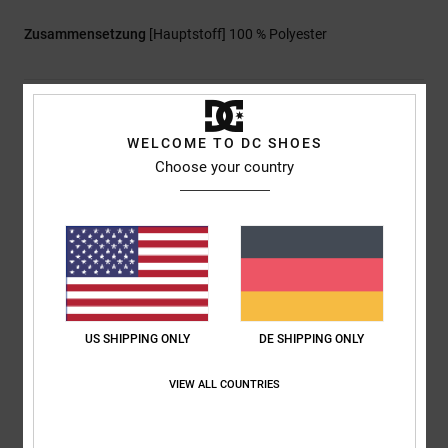
Zusammensetzung
[Hauptstoff] 100 % Polyester
Versand & Rückversand
WELCOME TO DC SHOES
Choose your country
Kundenbewertungen
Durchschnittliche Bewertung
5.0
/5
US SHIPPING ONLY
DE SHIPPING ONLY
basierend auf
1 verifizierten Bewertungen
seit Juni 2026
VIEW ALL COUNTRIES
100% unserer Kunden empfehlen dieses Produkt