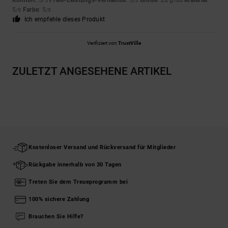
Komfort
: 5
Preis-Leistungs-Verhältnis
: 5
Größe
: Zu groß
Material
:
/5
/5
5
Farbe
: 5
/5
/5
Ich empfehle dieses Produkt
Verifiziert von
TrustVille
ZULETZT ANGESEHENE ARTIKEL
Kostenloser Versand und Rückversand für Mitglieder
Rückgabe innerhalb von 30 Tagen
Treten Sie dem Treueprogramm bei
100% sichere Zahlung
Brauchen Sie Hilfe?